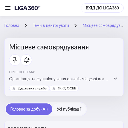
ВХІД ДО LIGA360
Головна
Теми в центрі уваги
Місцеве самоврядування
Місцеве самоврядування
ПРО ЩО ТЕМА:
Організація та функціонування органів місцевої влади,
які приймають рішення та здійснюють управлінські
Державна служба
ЖКГ, ОСББ
функції на рівні місцевих громад (міст, сіл, селищ)
Головне за добу (AI)
Усі публікації