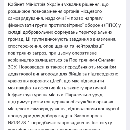
Кабінет Міністрів України ухвалив рішення, що
розширює повноваження органів місцевого
самоврядування, надаючи їм право напряму
фінансувати групи протиповітряної оборони (ППО) у
складі добровольчих формувань територіальних
громад. Ці групи виконують завдання з виявлення,
спостереження, оповіщення та нейтралізації
повітряних загроз, при цьому оперативне
керівництво залишається за Повітряними Силами
ЗСУ. Нововведення також передбачають механізм
додаткової винагороди для бійців за підтверджене
ураження ворожих цілей, що має підвищити
мотивацію та ефективність захисту критичної
інфраструктури на місцях. Паралельно уряд
підтримує розвиток державної служби в органах
місцевого самоврядування, відновлюючи конкурсні
процедури для добору кадрів. Законопроєкт
№13478-1 передбачає запровадження інституту
внутрішнього конкурсу, кадрового резерву,