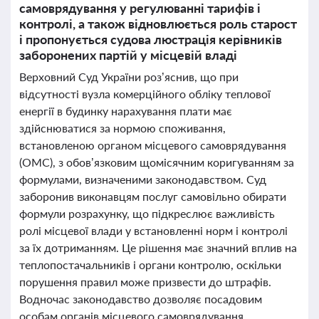
самоврядування у регулюванні тарифів і
контролі, а також відновлюється роль старост
і пропонується судова люстрація керівників
заборонених партій у місцевій владі
Верховний Суд України роз’яснив, що при
відсутності вузла комерційного обліку теплової
енергії в будинку нарахування плати має
здійснюватися за нормою споживання,
встановленою органом місцевого самоврядування
(ОМС), з обов’язковим щомісячним коригуванням за
формулами, визначеними законодавством. Суд
заборонив виконавцям послуг самовільно обирати
формули розрахунку, що підкреслює важливість
ролі місцевої влади у встановленні норм і контролі
за їх дотриманням. Це рішення має значний вплив на
теплопостачальників і органи контролю, оскільки
порушення правил може призвести до штрафів.
Водночас законодавство дозволяє посадовим
особам органів місцевого самоврядування