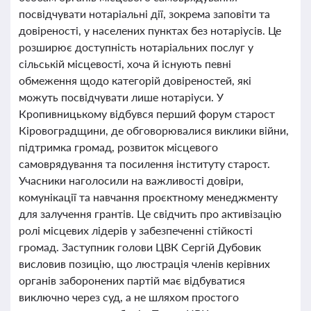
посвідчувати нотаріальні дії, зокрема заповіти та
довіреності, у населених пунктах без нотаріусів. Це
розширює доступність нотаріальних послуг у
сільській місцевості, хоча й існують певні
обмеження щодо категорій довіреностей, які
можуть посвідчувати лише нотаріуси. У
Кропивницькому відбувся перший форум старост
Кіровоградщини, де обговорювалися виклики війни,
підтримка громад, розвиток місцевого
самоврядування та посилення інституту старост.
Учасники наголосили на важливості довіри,
комунікації та навчання проєктному менеджменту
для залучення грантів. Це свідчить про активізацію
ролі місцевих лідерів у забезпеченні стійкості
громад. Заступник голови ЦВК Сергій Дубовик
висловив позицію, що люстрація членів керівних
органів заборонених партій має відбуватися
виключно через суд, а не шляхом простого