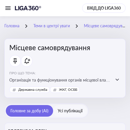
ВХІД ДО LIGA360
Головна
Теми в центрі уваги
Місцеве самоврядування
Місцеве самоврядування
ПРО ЩО ТЕМА:
Організація та функціонування органів місцевої влади,
які приймають рішення та здійснюють управлінські
Державна служба
ЖКГ, ОСББ
функції на рівні місцевих громад (міст, сіл, селищ)
Головне за добу (AI)
Усі публікації