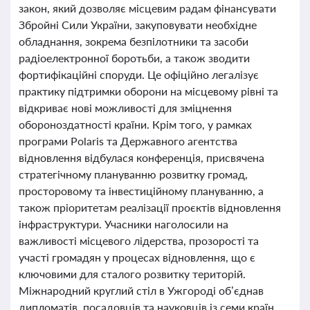
закон, який дозволяє місцевим радам фінансувати
Збройні Сили України, закуповувати необхідне
обладнання, зокрема безпілотники та засоби
радіоелектронної боротьби, а також зводити
фортифікаційні споруди. Це офіційно легалізує
практику підтримки оборони на місцевому рівні та
відкриває нові можливості для зміцнення
обороноздатності країни. Крім того, у рамках
програми Polaris та Державного агентства
відновлення відбулася конференція, присвячена
стратегічному плануванню розвитку громад,
просторовому та інвестиційному плануванню, а
також пріоритетам реалізації проєктів відновлення
інфраструктури. Учасники наголосили на
важливості місцевого лідерства, прозорості та
участі громадян у процесах відновлення, що є
ключовими для сталого розвитку територій.
Міжнародний круглий стіл в Ужгороді об’єднав
дипломатів, посадовців та науковців із семи країн