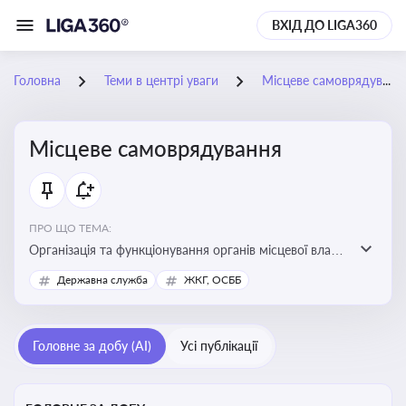
ВХІД ДО LIGA360
Головна
Теми в центрі уваги
Місцеве самоврядування
Місцеве самоврядування
ПРО ЩО ТЕМА:
Організація та функціонування органів місцевої влади,
які приймають рішення та здійснюють управлінські
Державна служба
ЖКГ, ОСББ
функції на рівні місцевих громад (міст, сіл, селищ)
Головне за добу (AI)
Усі публікації