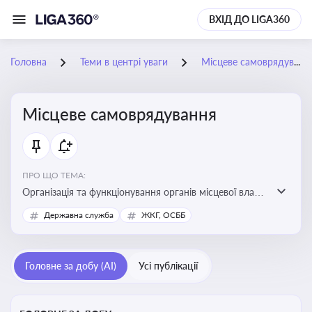
ВХІД ДО LIGA360
Головна
Теми в центрі уваги
Місцеве самоврядування
Місцеве самоврядування
ПРО ЩО ТЕМА:
Організація та функціонування органів місцевої влади,
які приймають рішення та здійснюють управлінські
Державна служба
ЖКГ, ОСББ
функції на рівні місцевих громад (міст, сіл, селищ)
Головне за добу (AI)
Усі публікації