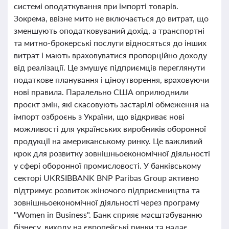
системі оподаткування при імпорті товарів.
Зокрема, ввізне мито не включається до витрат, що
зменшують оподатковуваний дохід, а транспортні
та митно-брокерські послуги відносяться до інших
витрат і мають враховуватися пропорційно доходу
від реалізації. Це змушує підприємців переглянути
податкове планування і ціноутворення, враховуючи
нові правила. Паралельно США оприлюднили
проєкт змін, які скасовують застарілі обмеження на
імпорт озброєнь з України, що відкриває нові
можливості для українських виробників оборонної
продукції на американському ринку. Це важливий
крок для розвитку зовнішньоекономічної діяльності
у сфері оборонної промисловості. У банківському
секторі UKRSIBBANK BNP Paribas Group активно
підтримує розвиток жіночого підприємництва та
зовнішньоекономічної діяльності через програму
"Women in Business". Банк сприяє масштабуванню
бізнесу, виходу на європейські ринки та надає