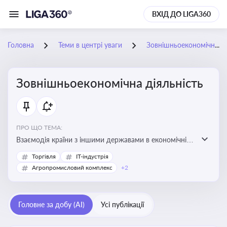
ВХІД ДО LIGA360
Головна
Теми в центрі уваги
Зовнішньоекономічна діяльність
Зовнішньоекономічна діяльність
ПРО ЩО ТЕМА:
Взаємодія країни з іншими державами в економічній
сфері, включаючи експорт та імпорт товарів і послуг,
Торгівля
IT-індустрія
міжнародні фінансові операції, інвестиції, торгівлю,
Агропромисловий комплекс
+2
митне регулювання
Головне за добу (AI)
Усі публікації