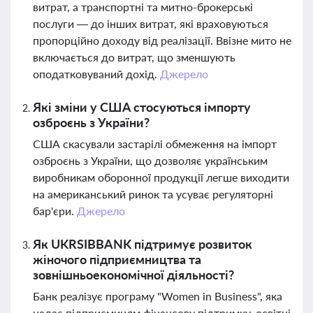
витрат, а транспортні та митно-брокерські
послуги — до інших витрат, які враховуються
пропорційно доходу від реалізації. Ввізне мито не
включається до витрат, що зменшують
оподатковуваний дохід.
Джерело
Які зміни у США стосуються імпорту
озброєнь з України?
США скасували застарілі обмеження на імпорт
озброєнь з України, що дозволяє українським
виробникам оборонної продукції легше виходити
на американський ринок та усуває регуляторні
бар'єри.
Джерело
Як UKRSIBBANK підтримує розвиток
жіночого підприємництва та
зовнішньоекономічної діяльності?
Банк реалізує програму "Women in Business", яка
надає підприємицям фінансову підтримку, освітні