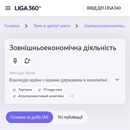
ВХІД ДО LIGA360
Головна
Теми в центрі уваги
Зовнішньоекономічна діяльність
Зовнішньоекономічна діяльність
ПРО ЩО ТЕМА:
Взаємодія країни з іншими державами в економічній
сфері, включаючи експорт та імпорт товарів і послуг,
Торгівля
IT-індустрія
міжнародні фінансові операції, інвестиції, торгівлю,
Агропромисловий комплекс
+2
митне регулювання
Головне за добу (AI)
Усі публікації