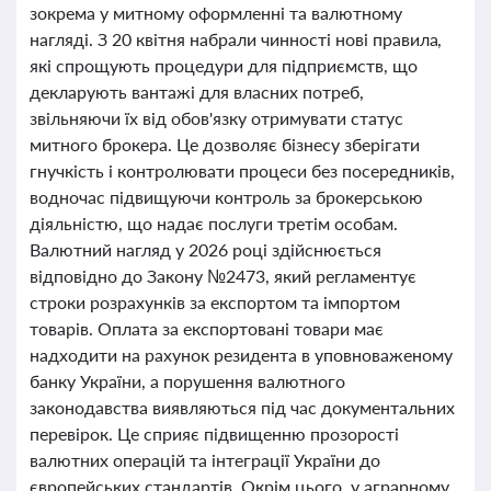
зокрема у митному оформленні та валютному
нагляді. З 20 квітня набрали чинності нові правила,
які спрощують процедури для підприємств, що
декларують вантажі для власних потреб,
звільняючи їх від обов'язку отримувати статус
митного брокера. Це дозволяє бізнесу зберігати
гнучкість і контролювати процеси без посередників,
водночас підвищуючи контроль за брокерською
діяльністю, що надає послуги третім особам.
Валютний нагляд у 2026 році здійснюється
відповідно до Закону №2473, який регламентує
строки розрахунків за експортом та імпортом
товарів. Оплата за експортовані товари має
надходити на рахунок резидента в уповноваженому
банку України, а порушення валютного
законодавства виявляються під час документальних
перевірок. Це сприяє підвищенню прозорості
валютних операцій та інтеграції України до
європейських стандартів. Окрім цього, у аграрному