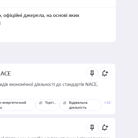
о, офіційні джерела, на основі яких
к
NACE
идів економічної діяльності до стандартів NACE,
о-енергетичний
Торгівля
Будівельна
+10
кс
діяльність