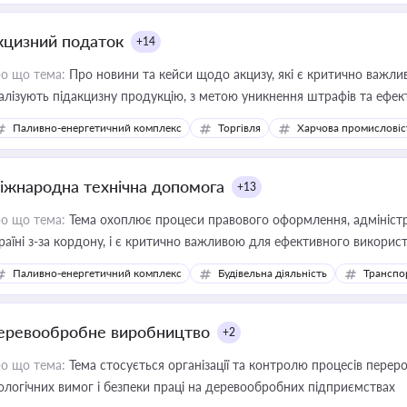
кцизний податок
+14
о що тема:
Про новини та кейси щодо акцизу, які є критично важли
алізують підакцизну продукцію, з метою уникнення штрафів та ефек
Паливно-енергетичний комплекс
Торгівля
Харчова промисловіс
іжнародна технічна допомога
+13
о що тема:
Тема охоплює процеси правового оформлення, адміністр
раїні з-за кордону, і є критично важливою для ефективного використ
фраструктурних проєктів
Паливно-енергетичний комплекс
Будівельна діяльність
Транспо
еревообробне виробництво
+2
о що тема:
Тема стосується організації та контролю процесів перер
ологічних вимог і безпеки праці на деревообробних підприємствах