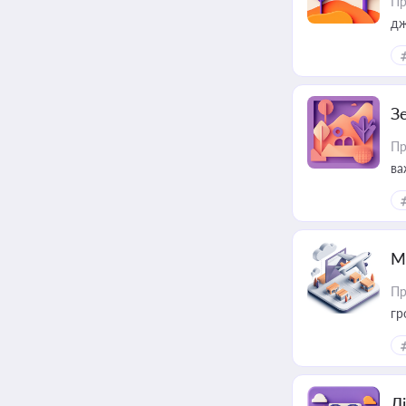
Пр
дж
З
Пр
ва
ре
М
Пр
гр
Лі