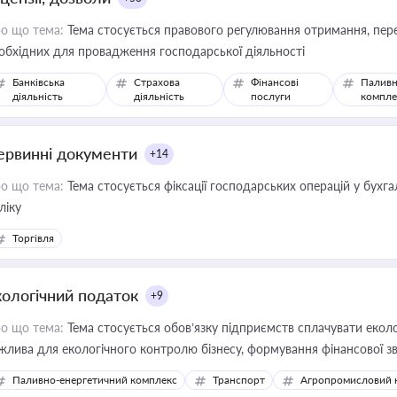
о що тема:
Тема стосується правового регулювання отримання, пере
обхідних для провадження господарської діяльності
Банківська
Страхова
Фінансові
Паливн
діяльність
діяльність
послуги
компле
ервинні документи
+14
о що тема:
Тема стосується фіксації господарських операцій у бухг
ліку
Торгівля
кологічний податок
+9
о що тема:
Тема стосується обов’язку підприємств сплачувати еколо
жлива для екологічного контролю бізнесу, формування фінансової 
конодавства
Паливно-енергетичний комплекс
Транспорт
Агропромисловий 