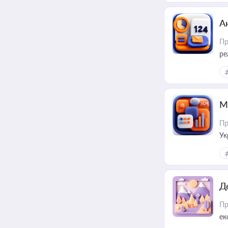
А
Пр
ре
М
Пр
Ук
ін
Д
Пр
ек