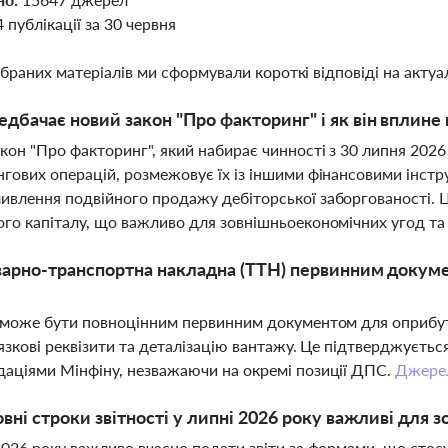
4 публікації за 30 червня
ібраних матеріалів ми сформували короткі відповіді на актуал
дбачає новий закон "Про факторинг" і як він вплине 
кон "Про факторинг", який набирає чинності з 30 липня 202
гових операцій, розмежовує їх із іншими фінансовими інст
влення подвійного продажу дебіторської заборгованості. 
го капіталу, що важливо для зовнішньоекономічних угод та 
варно-транспортна накладна (ТТН) первинним докуме
 може бути повноцінним первинним документом для оприбутк
’язкові реквізити та деталізацію вантажу. Це підтверджуєт
аціями Мінфіну, незважаючи на окремі позиції ДПС.
Джере
овні строки звітності у липні 2026 року важливі для 
2026 року важливо вчасно подати звіти за формами, що стос