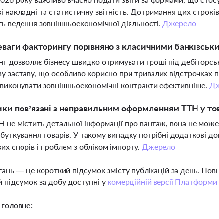
і накладні та статистичну звітність. Дотримання цих строк
ть ведення зовнішньоекономічної діяльності.
Джерело
еваги факторингу порівняно з класичними банківськ
г дозволяє бізнесу швидко отримувати гроші під дебіторськ
у заставу, що особливо корисно при тривалих відстрочках 
і виконувати зовнішньоекономічні контракти ефективніше.
Д
ики пов’язані з неправильним оформленням ТТН у то
 не містить детальної інформації про вантаж, вона не мо
буткування товарів. У такому випадку потрібні додаткові д
их спорів і проблем з обліком імпорту.
Джерело
тань — це короткий підсумок змісту публікацій за день. По
 підсумок за добу доступні у
комерційній версії Платформи
 головне: