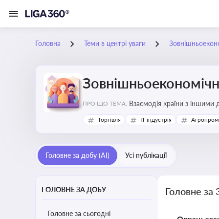
Головна
Теми в центрі уваги
Зовнішньоеконо
Зовнішньоекономічна
Взаємодія країни з іншими д
ПРО ЩО ТЕМА:
інвестиції, торгівлю, митне
Торгівля
IT-індустрія
Агропром
Головне за добу (AI)
Усі публікації
ГОЛОВНЕ ЗА ДОБУ
Головне за 
Головне за сьогодні
Опрацьова