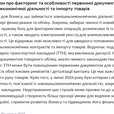
он про факторинг та особливості первинної документа
економічної діяльності та імпорту товарів
 для бізнесу, що займається зовнішньоекономічною діяльніс
фері фінансування та обліку. Зокрема, набирає чинності нови
 правову базу для факторингових операцій, розмежовує їх і
ості, а також вводить електронний реєстр для унеможливле
ості. Це відкриває нові можливості для швидкого поповненн
ньоекономічних контрактів та імпорту товарів. Водночас по
арно-транспортної накладної (ТТН), яка викликала дискусії
документом товарного обліку, аналіз чинного законодавства
: ТТН може бути повноцінним первинним документом для оп
сіх обов’язкових реквізитів і деталізації вантажу. Це має ва
о руху товарів. Крім того, у липні 2026 року бухгалтерам 
тності, пов’язаної із зовнішньоекономічною діяльністю, зокр
 накладних. Недотримання цих строків може призвести до штр
 рекомендації створюють більш прозорі умови для ведення з
країні, сприяючи розвитку бізнесу та підвищенню його фінанс
,
30 червня 2026