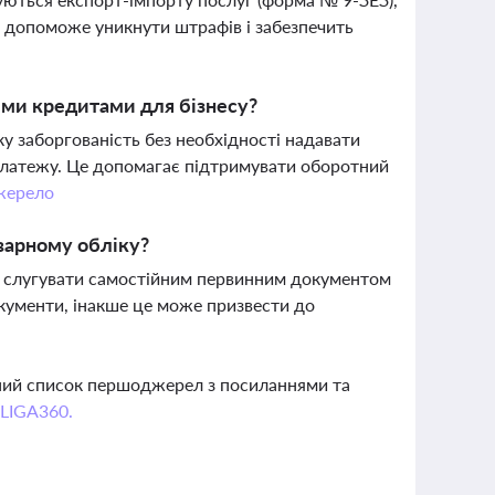
ів допоможе уникнути штрафів і забезпечить
ими кредитами для бізнесу?
у заборгованість без необхідності надавати
платежу. Це допомагає підтримувати оборотний
жерело
варному обліку?
же слугувати самостійним первинним документом
окументи, інакше це може призвести до
вний список першоджерел з посиланнями та
 LIGA360.