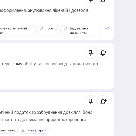
оформлення, анулювання ліцензій і дозволів,
о-енергетичний
Торгівля
Будівельна
+2
кс
діяльність
алтерському обліку та є основою для податкового
гічний податок за забруднення довкілля. Вона
звітності та дотримання природоохоронного
комплекс
Металургія