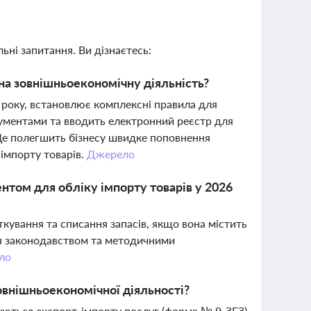
ьні запитання. Ви дізнаєтесь:
на зовнішньоекономічну діяльність?
6 року, встановлює комплексні правила для
рументами та вводить електронний реєстр для
Це полегшить бізнесу швидке поповнення
імпорту товарів.
Джерело
нтом для обліку імпорту товарів у 2026
ування та списання запасів, якщо вона містить
ься законодавством та методичними
ло
зовнішньоекономічної діяльності?
уються експорт-імпорту послуг (форма № 9-ЗЕЗ),