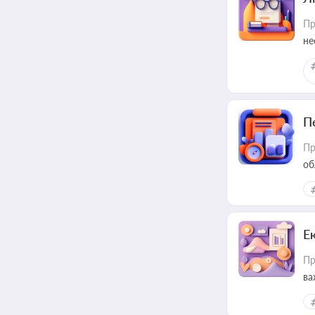
Пр
не
П
Пр
об
Е
Пр
ва
за