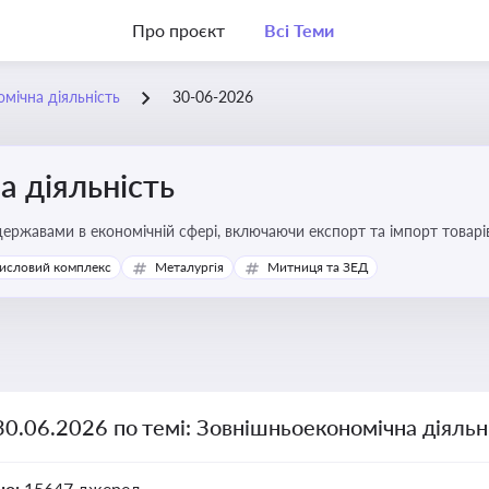
Про проєкт
Всі Теми
мічна діяльність
30-06-2026
 діяльність
ержавами в економічній сфері, включаючи експорт та імпорт товарів 
 регулювання
исловий комплекс
Металургія
Митниця та ЗЕД
30.06.2026 по темі: Зовнішньоекономічна діяльн
но:
15647 джерел