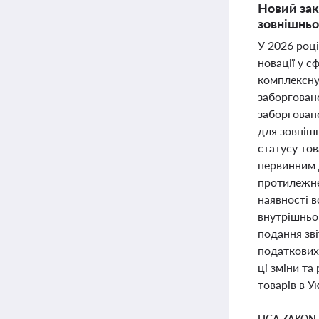
Новий зак
зовнішньо
У 2026 році
новації у с
комплексну
заборгован
заборгован
для зовніш
статусу тов
первинним 
протилежне
наявності в
внутрішньог
подання зві
податкових
ці зміни та
товарів в У
LIGA ZAKON