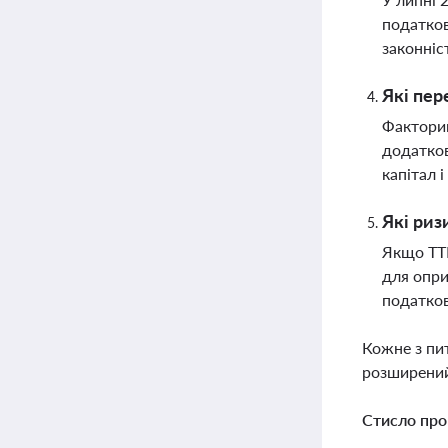
податков
законніс
Які пер
Факторин
додатков
капітал 
Які риз
Якщо ТТН
для опри
податков
Кожне з пи
розширений
Стисло про