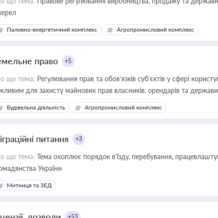
о що тема:
Правове регулювання виробництва, продажу та державної
ерел
Паливно-енергетичний комплекс
Агропромисловий комплекс
емельне право
+5
о що тема:
Регулювання прав та обов’язків суб’єктів у сфері корист
жливим для захисту майнових прав власників, орендарів та держави
сурсами
Будівельна діяльність
Агропромисловий комплекс
іграційні питання
+3
о що тема:
Тема охоплює порядок в’їзду, перебування, працевлаштув
омадянства України
Митниця та ЗЕД
цензії, дозволи
+53