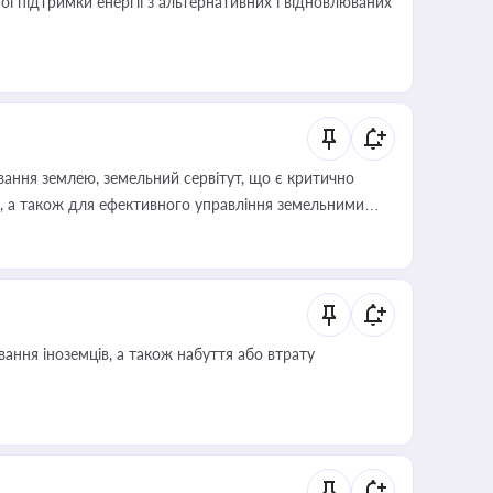
 підтримки енергії з альтернативних і відновлюваних
ування землею, земельний сервітут, що є критично
, а також для ефективного управління земельними
ання іноземців, а також набуття або втрату