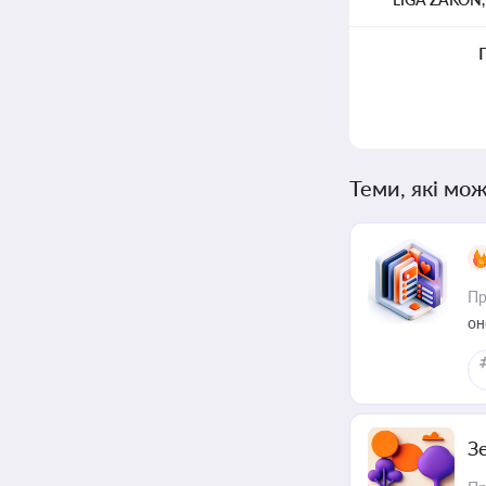
Теми, які мож
Пр
он
З