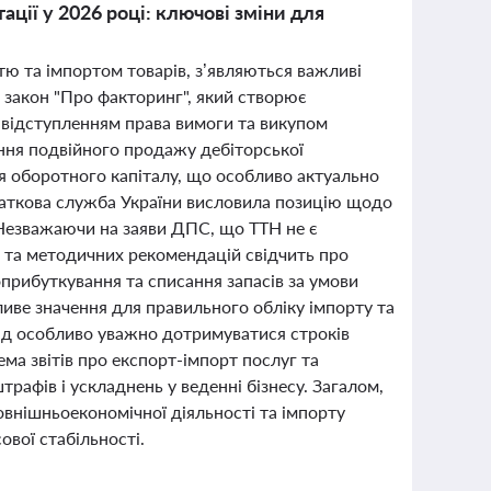
ції у 2026 році: ключові зміни для
тю та імпортом товарів, з’являються важливі
й закон "Про факторинг", який створює
з відступленням права вимоги та викупом
ння подвійного продажу дебіторської
я оборотного капіталу, що особливо актуально
даткова служба України висловила позицію щодо
. Незважаючи на заяви ДПС, що ТТН не є
 та методичних рекомендацій свідчить про
рибуткування та списання запасів за умови
жливе значення для правильного обліку імпорту та
слід особливо уважно дотримуватися строків
ема звітів про експорт-імпорт послуг та
афів і ускладнень у веденні бізнесу. Загалом,
овнішньоекономічної діяльності та імпорту
ової стабільності.