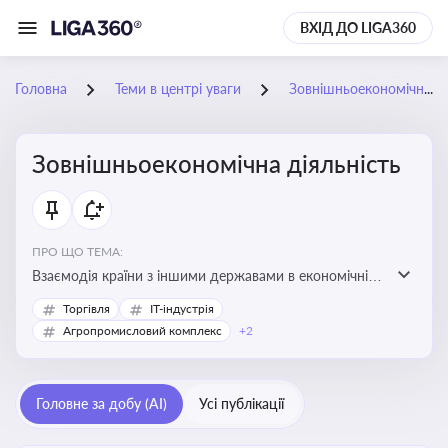
ВХІД ДО LIGA360
Головна
Теми в центрі уваги
Зовнішньоекономічна діяльність
Зовнішньоекономічна діяльність
ПРО ЩО ТЕМА:
Взаємодія країни з іншими державами в економічній
сфері, включаючи експорт та імпорт товарів і послуг,
Торгівля
IT-індустрія
міжнародні фінансові операції, інвестиції, торгівлю,
Агропромисловий комплекс
+2
митне регулювання
Головне за добу (AI)
Усі публікації