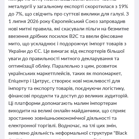
металургії у загальному експорті скоротилася з 19%
до 7%, що свідчить про суттєві виклики для галузі. З
1 липня 2026 року Європейський Союз запровадив
нові митні правила, які скасували пільги на безмитне
ввезення дрібних посилок B2C та ввели фіксоване
мито, що ускладнює і подорожчує імпорт товарів з
України до ЄС. Це вимагає від експортерів більшої
уваги до правильності митного декларування та
оптимізації обліку. Паралельно з цим, розвиток
українських маркетплейсів, таких як monoмаркет,
Епіцентр і Цитрус, створює нові можливості для
імпорту та експорту товарів, поєднуючи логістику,
фінансові продукти та доступ до великих аудиторій.
Ці платформи допомагають малим імпортерам
виходити на великі онлайн-майданчики, що сприяє
зростанню зовнішньоекономічної діяльності та
електронної торгівлі. Водночас, на тлі цих змін,
виявлено діяльність неформальної структури "Black