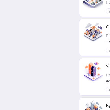
Пр
О
Пр
з 
ме
пр
У
Пр
до
Б