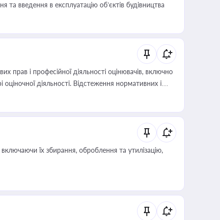
я та введення в експлуатацію об’єктів будівництва
х прав і професійної діяльності оцінювачів, включно
і оціночної діяльності. Відстеження нормативних і
иста або бухгалтера під час оподаткування,
 статусу суб'єктів оціночної діяльності
включаючи їх збирання, оброблення та утилізацію,