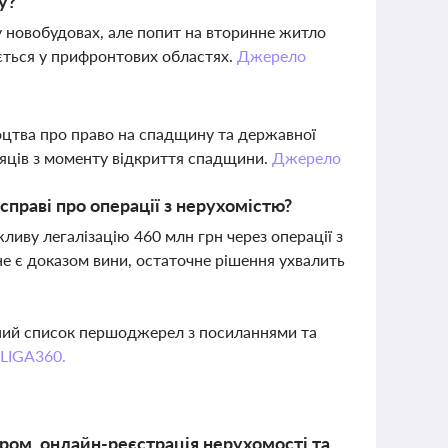
у?
у новобудовах, але попит на вторинне житло
ється у прифронтових областях.
Джерело
цтва про право на спадщину та державної
ісяців з моменту відкриття спадщини.
Джерело
праві про операції з нерухомістю?
иву легалізацію 460 млн грн через операції з
не є доказом вини, остаточне рішення ухвалить
вний список першоджерел з посиланнями та
 LIGA360.
ером, онлайн-реєстрація нерухомості та