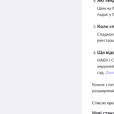
Які тен
Ціни на 
падає у 
Коли с
Спадкоєм
реєстрац
Що відо
НАБУ і С
нерухомі
суд.
Дже
Кожне з пи
розширений
Стисло про
Нові стан