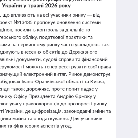
України у травні 2026 року
, що впливають на всі учасники ринку — від
нопроєкт №13435 пропонує оновлення системи
інок, посилить контроль за діяльністю
ерського обліку, податкової практики та
черами на первинному ринку часто ускладнюється
ерджують внесення об'єктів до Державного
вільні документи, судові справи та фінансовий
ерухомості можуть тепер реєструвати свої права
 значущий електронний витяг. Ринок демонструє
обудовах Івано-Франківської області та Києва,
ренди також дорожчає, проте попит падає у
внику Офісу Президента Андрію Єрмаку у
слює увагу правоохоронців до прозорості ринку.
 України, де цифровізація, законодавчі зміни та
цінки майна та оподаткування. Для учасників
х та фінансових аспектів угод.