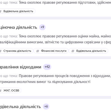
о що тема:
Тема охоплює правове регулювання підготовки, здійсненн
Будівельна діяльність
ціночна діяльність
+9
о що тема:
Тема охоплює правове регулювання оцінки майна, майнови
кваліфікаційними вимогами, звітністю та цифровими сервісами у сфер
дійних змін у цій сфері корисне для власника бізнесу, керівника, юр
Страхова діяльність
Фінансові послуги
Будівельна діяльність
иватизації, оренди державного майна, корпоративних угод і перевірки
правління відходами
+42
о що тема:
Правове регулювання процесів поводження з відходами, 
тримання екологічних вимог та ліцензування діяльності
ЖКГ, ОСББ
удівельна діяльність
+6