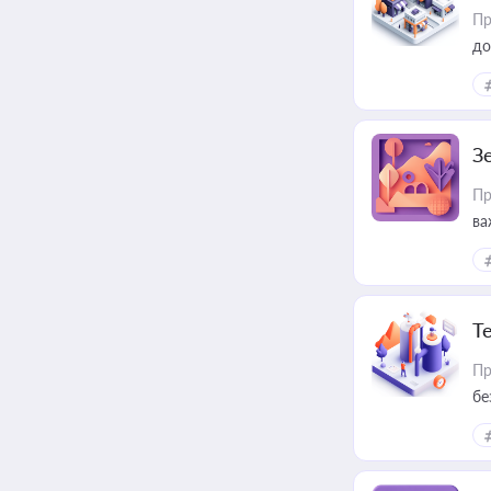
Пр
до
З
Пр
ва
ре
Т
Пр
бе