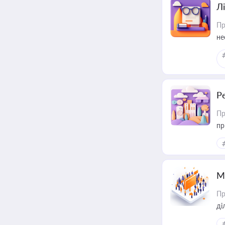
Лі
Пр
не
Р
Пр
пр
М
Пр