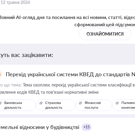
,
12 травня 2026
Повний AI-огляд дня та посилання на всі новини, статті, віде
сформований цей підсумо
ОЗНАЙОМИТИСЯ
уть вас зацікавити:
Перехід української системи КВЕД до стандартів 
о що тема:
Тема охоплює перехід української системи класифікації в
овлення кодів КВЕД та пов'язані нормативні зміни
Банківська
Страхова
Фінансові
Паливн
діяльність
діяльність
послуги
компле
емельні відносини у будівництві
+15