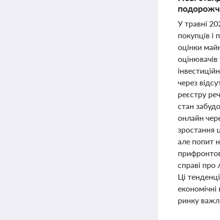
подорожча
У травні 20
покупців і
оцінки май
оцінювачів 
інвестицій
через відс
реєстру ре
стан забуд
онлайн чер
зростання ц
але попит 
прифронтов
справі про 
Ці тенденці
економічні 
ринку важл