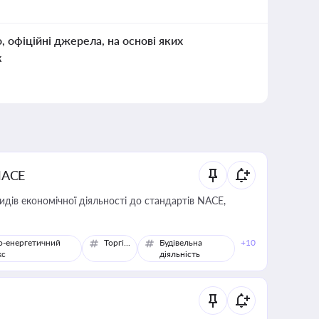
о, офіційні джерела, на основі яких
к
NACE
идів економічної діяльності до стандартів NACE,
о-енергетичний
Торгівля
Будівельна
+10
кс
діяльність