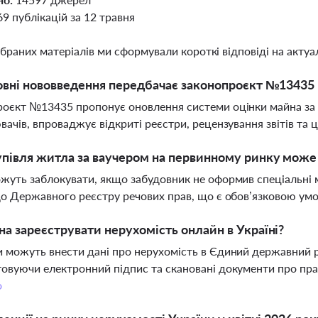
69 публікацій за 12 травня
ібраних матеріалів ми сформували короткі відповіді на актуал
овні нововведення передбачає законопроєкт №13435 
роєкт №13435 пропонує оновлення системи оцінки майна з
вачів, впроваджує відкриті реєстри, рецензування звітів та 
півля житла за ваучером на первинному ринку може
жуть заблокувати, якщо забудовник не оформив спеціальні 
до Державного реєстру речових прав, що є обов’язковою у
а зареєструвати нерухомість онлайн в Україні?
 можуть внести дані про нерухомість в Єдиний державний р
овуючи електронний підпис та скановані документи про пра
о