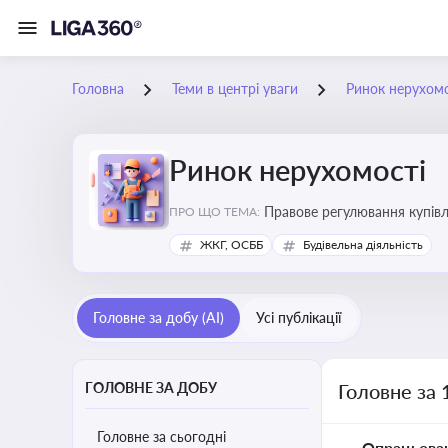
Головна
Теми в центрі уваги
Ринок нерухомо
Ринок нерухомості
Правове регулювання купівлі
ПРО ЩО ТЕМА:
об’єктів майна
ЖКГ, ОСББ
Будівельна діяльність
Головне за добу (AI)
Усі публікації
ГОЛОВНЕ ЗА ДОБУ
Головне за 
Головне за сьогодні
Опрацьова