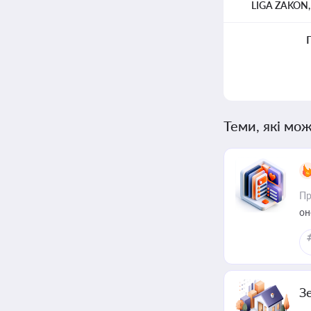
LIGA ZAKON
Теми, які мож
Пр
он
З