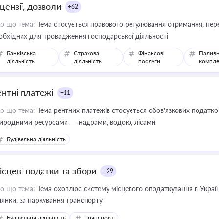
цензії, дозволи
+62
о що тема:
Тема стосується правового регулювання отримання, пере
обхідних для провадження господарської діяльності
Банківська
Страхова
Фінансові
Паливн
діяльність
діяльність
послуги
компле
ентні платежі
+11
о що тема:
Тема рентних платежів стосується обов’язкових податков
иродними ресурсами — надрами, водою, лісами
Будівельна діяльність
ісцеві податки та збори
+29
о що тема:
Тема охоплює систему місцевого оподаткування в Україні
ділянки, за паркування транспорту
Будівельна діяльність
Транспорт