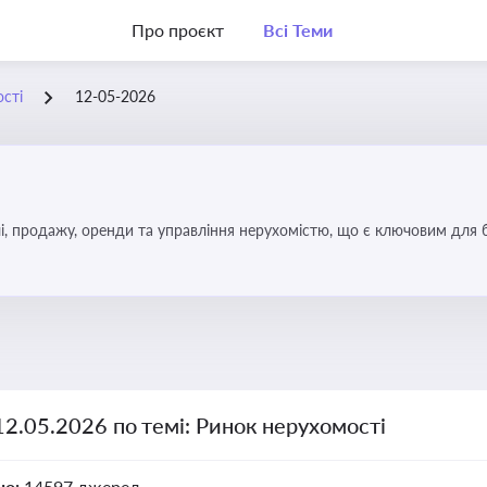
Про проєкт
Всі Теми
сті
12-05-2026
, продажу, оренди та управління нерухомістю, що є ключовим для біз
12.05.2026 по темі: Ринок нерухомості
но:
14597 джерел