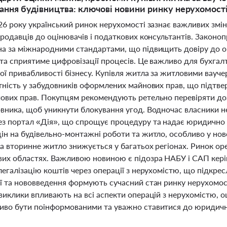
ння будівництва: ключові новини ринку нерухомості 
26 року український ринок нерухомості зазнає важливих змін
 продавців до оцінювачів і податкових консультантів. Зако
на за міжнародними стандартами, що підвищить довіру до оц
та сприятиме цифровізації процесів. Це важливо для бухгалт
ної привабливості бізнесу. Купівля житла за житловими вау
утність у забудовників оформлених майнових прав, що підтв
чових прав. Покупцям рекомендують ретельно перевіряти доз
овника, щоб уникнути блокування угод. Водночас власники н
ез портал «Дія», що спрощує процедуру та надає юридично
ін на будівельно-монтажні роботи та житло, особливо у нов
на вторинне житло знижується у багатьох регіонах. Ринок о
их областях. Важливою новиною є підозра НАБУ і САП кері
легалізацію коштів через операції з нерухомістю, що підкре
ї та нововведення формують сучасний стан ринку нерухомості
виклики впливають на всі аспекти операцій з нерухомістю, о
иво бути поінформованими та уважно ставитися до юридични