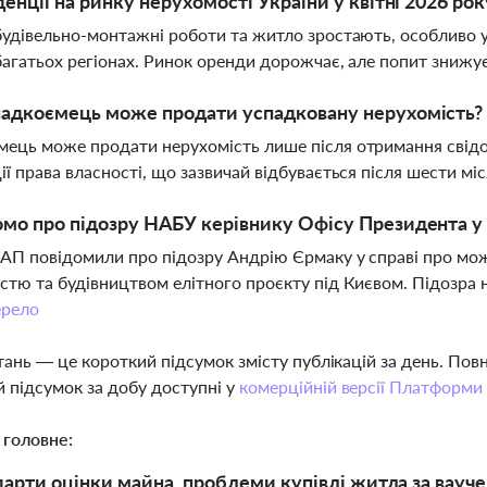
денції на ринку нерухомості України у квітні 2026 рок
будівельно-монтажні роботи та житло зростають, особливо 
багатьох регіонах. Ринок оренди дорожчає, але попит знижу
падкоємець може продати успадковану нерухомість?
ець може продати нерухомість лише після отримання свідо
ії права власності, що зазвичай відбувається після шести м
мо про підозру НАБУ керівнику Офісу Президента у с
АП повідомили про підозру Андрію Єрмаку у справі про можл
стю та будівництвом елітного проєкту під Києвом. Підозра 
рело
тань — це короткий підсумок змісту публікацій за день. По
 підсумок за добу доступні у
комерційній версії Платформи
 головне:
дарти оцінки майна, проблеми купівлі житла за вауч