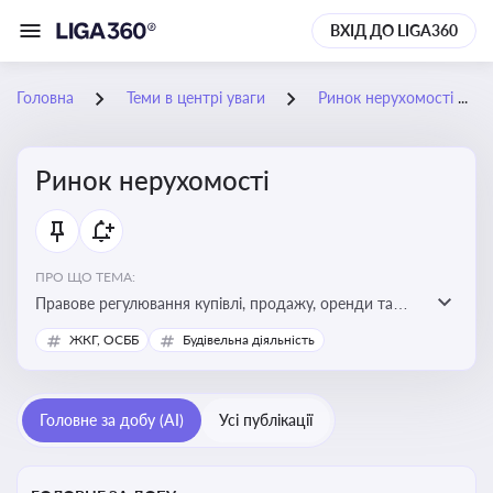
ВХІД ДО LIGA360
Головна
Теми в центрі уваги
Ринок нерухомості
Ринок нерухомості
ПРО ЩО ТЕМА:
Правове регулювання купівлі, продажу, оренди та
управління нерухомістю, що є ключовим для бізнесу,
ЖКГ, ОСББ
Будівельна діяльність
інвесторів, забудовників і власників об’єктів майна
Головне за добу (AI)
Усі публікації