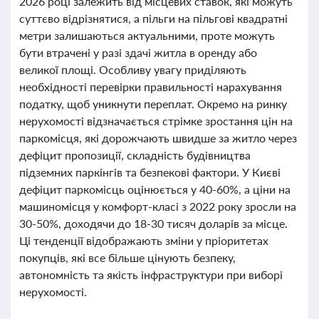
2026 році залежить від місцевих ставок, які можуть
суттєво відрізнятися, а пільги на пільгові квадратні
метри залишаються актуальними, проте можуть
бути втрачені у разі здачі житла в оренду або
великої площі. Особливу увагу приділяють
необхідності перевірки правильності нарахування
податку, щоб уникнути переплат. Окремо на ринку
нерухомості відзначається стрімке зростання цін на
паркомісця, які дорожчають швидше за житло через
дефіцит пропозиції, складність будівництва
підземних паркінгів та безпекові фактори. У Києві
дефіцит паркомісць оцінюється у 40-60%, а ціни на
машиномісця у комфорт-класі з 2022 року зросли на
30-50%, доходячи до 18-30 тисяч доларів за місце.
Ці тенденції відображають зміни у пріоритетах
покупців, які все більше цінують безпеку,
автономність та якість інфраструктури при виборі
нерухомості.