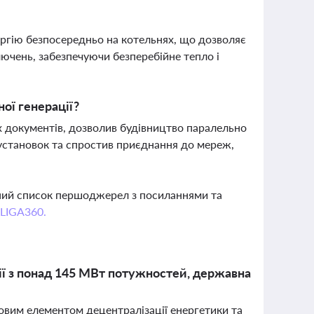
ргію безпосередньо на котельнях, що дозволяє
ючень, забезпечуючи безперебійне тепло і
ої генерації?
х документів, дозволив будівництво паралельно
становок та спростив приєднання до мереж,
вний список першоджерел з посиланнями та
 LIGA360.
ції з понад 145 МВт потужностей, державна
човим елементом децентралізації енергетики та