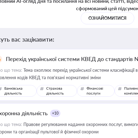
Повний AI-огляд дня та посилання на всі новини, статті, віде
сформований цей підсумо
ОЗНАЙОМИТИСЯ
уть вас зацікавити:
Перехід української системи КВЕД до стандартів 
о що тема:
Тема охоплює перехід української системи класифікації в
овлення кодів КВЕД та пов'язані нормативні зміни
Банківська
Страхова
Фінансові
Паливн
діяльність
діяльність
послуги
компле
хоронна діяльність
+10
о що тема:
Правове регулювання надання охоронних послуг, вимоги д
орони та організації пультової й фізичної охорони