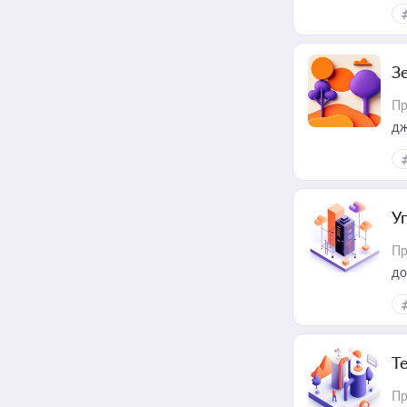
З
Пр
дж
У
Пр
до
Т
Пр