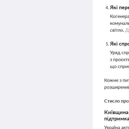
Які пер
Когенера
комуналь
світло.
Д
Які спр
Уряд спр
з проєкт
що спри
Кожне з пи
розширений
Стисло про
Київщина 
підтримка
Україна ак