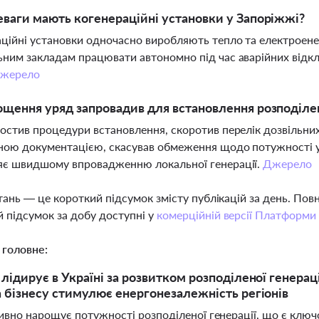
еваги мають когенераційні установки у Запоріжжі?
ційні установки одночасно виробляють тепло та електроене
ним закладам працювати автономно під час аварійних відкл
жерело
ощення уряд запровадив для встановлення розподілен
остив процедури встановлення, скоротив перелік дозвільни
ною документацією, скасував обмеження щодо потужності у
яє швидшому впровадженню локальної генерації.
Джерело
тань — це короткий підсумок змісту публікацій за день. По
 підсумок за добу доступні у
комерційній версії Платформи
 головне:
лідирує в Україні за розвитком розподіленої генера
 бізнесу стимулює енергонезалежність регіонів
тивно нарощує потужності розподіленої генерації, що є клю