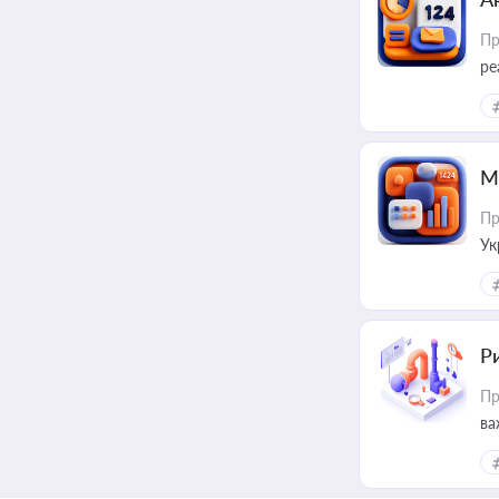
Пр
ре
М
Пр
Ук
ін
Ри
Пр
ва