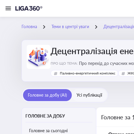
Головна
Теми в центрі уваги
Децентралізаці
Децентралізація ен
Про перехід до сучасних мо
ПРО ЩО ТЕМА:
підвищення енергонезалежн
Паливно-енергетичний комплекс
ЖКГ
Головне за добу (AI)
Усі публікації
ГОЛОВНЕ ЗА ДОБУ
Головне за 
Головне за сьогодні
Опрацьова