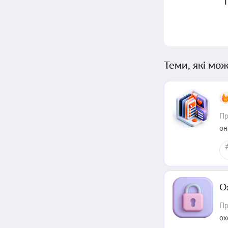
Теми, які мож
Пр
он
О
Пр
ох