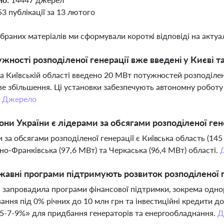
53 публікації за 13 лютого
ібраних матеріалів ми сформували короткі відповіді на актуал
ужності розподіленої генерації вже введені у Києві т
та Київській області введено 20 МВт потужностей розподілен
е збільшення. Ці установки забезпечують автономну роботу
.
Джерело
іони України є лідерами за обсягами розподіленої ген
 за обсягами розподіленої генерації є Київська область (145
ано-Франківська (97,6 МВт) та Черкаська (96,4 МВт) області.
жавні програми підтримують розвиток розподіленої г
запровадила програми фінансової підтримки, зокрема одно
ання під 0% річних до 10 млн грн та інвестиційні кредити д
5-7-9%» для придбання генераторів та енергообладнання.
Д