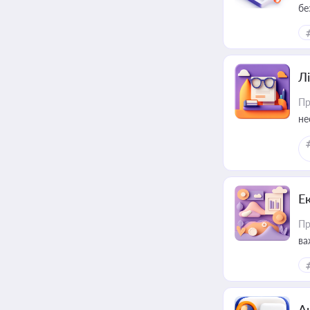
бе
Лі
Пр
не
Е
Пр
ва
за
А