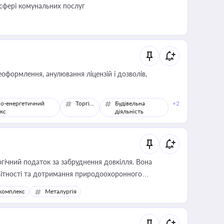
 сфері комунальних послуг
оформлення, анулювання ліцензій і дозволів,
о-енергетичний
Торгівля
Будівельна
+2
кс
діяльність
гічний податок за забруднення довкілля. Вона
звітності та дотримання природоохоронного
комплекс
Металургія