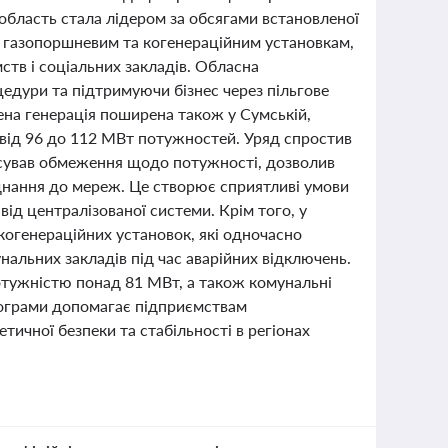
 область стала лідером за обсягами встановленої
м, газопоршневим та когенераційним установкам,
ств і соціальних закладів. Обласна
едури та підтримуючи бізнес через пільгове
ена генерація поширена також у Сумській,
о від 96 до 112 МВт потужностей. Уряд спростив
асував обмеження щодо потужності, дозволив
днання до мереж. Це створює сприятливі умови
від централізованої системи. Крім того, у
 когенераційних установок, які одночасно
альних закладів під час аварійних відключень.
потужністю понад 81 МВт, а також комунальні
програми допомагає підприємствам
ичної безпеки та стабільності в регіонах