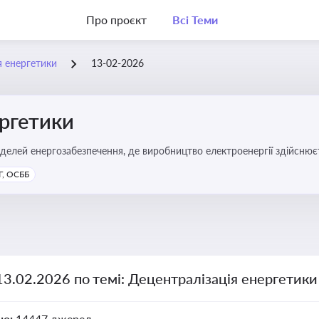
Про проєкт
Всі Теми
я енергетики
13-02-2026
ергетики
делей енергозабезпечення, де виробництво електроенергії здійсню
ості громад, зменшення втрат при транспортуванні енергії та сти
, ОСББ
13.02.2026 по темі: Децентралізація енергетики
но:
14447 джерел