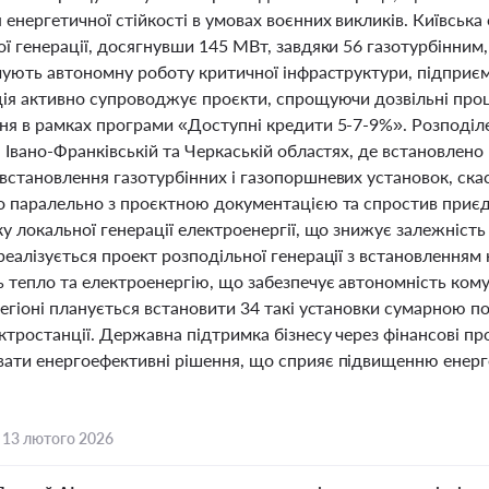
енергетичної стійкості в умовах воєнних викликів. Київська
ої генерації, досягнувши 145 МВт, завдяки 56 газотурбінни
чують автономну роботу критичної інфраструктури, підприєм
ція активно супроводжує проєкти, спрощуючи дозвільні проц
ня в рамках програми «Доступні кредити 5-7-9%». Розподіл
 Івано-Франківській та Черкаській областях, де встановлен
встановлення газотурбінних і газопоршневих установок, ск
о паралельно з проєктною документацією та спростив приє
у локальної генерації електроенергії, що знижує залежність 
еалізується проект розподільної генерації з встановленням
 тепло та електроенергію, що забезпечує автономність комун
регіоні планується встановити 34 такі установки сумарною 
ектростанції. Державна підтримка бізнесу через фінансові 
ати енергоефективні рішення, що сприяє підвищенню енергет
,
13 лютого 2026