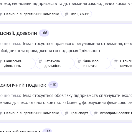
зпеки, економіки підприємств та дотримання законодавчих вимог у
Паливно-енергетичний комплекс
ЖКГ, ОСББ
цензії, дозволи
+66
о що тема:
Тема стосується правового регулювання отримання, пере
обхідних для провадження господарської діяльності
Банківська
Страхова
Фінансові
Паливн
діяльність
діяльність
послуги
компле
кологічний податок
+10
о що тема:
Тема стосується обов’язку підприємств сплачувати еколо
жлива для екологічного контролю бізнесу, формування фінансової 
конодавства
Паливно-енергетичний комплекс
Транспорт
Агропромисловий 
кцизний податок
+14