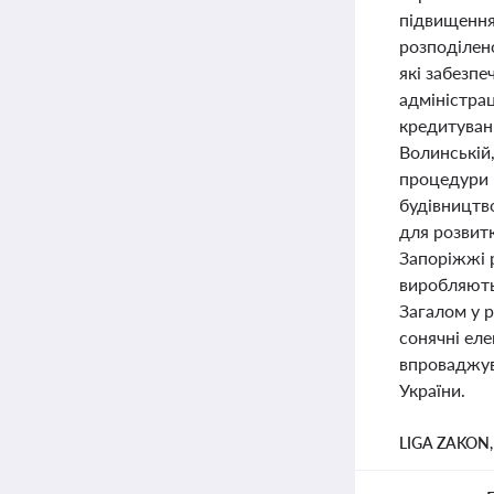
підвищення 
розподілен
які забезпе
адміністра
кредитуван
Волинській,
процедури 
будівництв
для розвитк
Запоріжжі р
виробляють
Загалом у 
сонячні ел
впроваджув
України.
LIGA ZAKON