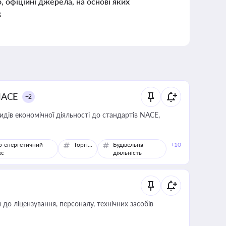
о, офіційні джерела, на основі яких
к
NACE
+2
идів економічної діяльності до стандартів NACE,
о-енергетичний
Торгівля
Будівельна
+10
кс
діяльність
о ліцензування, персоналу, технічних засобів