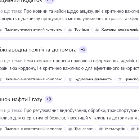
о що тема:
Про новини та кейси щодо акцизу, які є критично важли
алізують підакцизну продукцію, з метою уникнення штрафів та ефек
Паливно-енергетичний комплекс
Торгівля
Харчова промисловіс
іжнародна технічна допомога
+3
о що тема:
Тема охоплює процеси правового оформлення, адміністр
раїні з-за кордону, і є критично важливою для ефективного використ
фраструктурних проєктів
Паливно-енергетичний комплекс
Будівельна діяльність
Транспо
нок нафти і газу
+8
о що тема:
Про регулювання видобування, обробки, транспортування
жливо для енергетичної безпеки, інвестицій у галузь та дотримання 
Паливно-енергетичний комплекс
Транспорт
Металургія