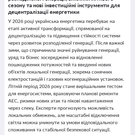
сезону та нові інвестиційні інструменти для
децентралізації енергетики
У 2026 році українська енергетика перебуває на
етапі активної трансформації, спрямованої на
децентралізацію та підвищення стійкості системи
через розвиток розподіленої генерації. Після важкої
зими, що спричинила значні руйнування генерації,
уряд та бізнес зосереджені на відновленні
пошкоджених потужностей та введенні нових
об'єктів локальної генерації, зокрема сонячних
електростанцій і газових когенераційних установок.
Літній період 2026 року стане вирішальним тестом
для енергосистеми, враховуючи планові ремонти
АЕС, ризики нових атак та пікові навантаження
через спеку. Експерти прогнозують можливість
локальних обмежень, але масштабні відключення
світла можна уникнути за умови відповідального
споживання та стабільної безпекової ситуації.