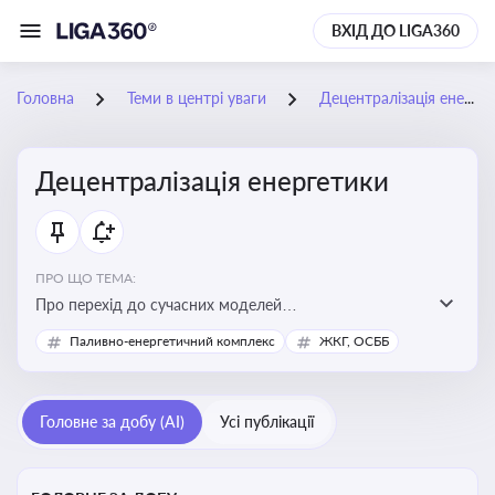
ВХІД ДО LIGA360
Головна
Теми в центрі уваги
Децентралізація енергетики
Децентралізація енергетики
ПРО ЩО ТЕМА:
Про перехід до сучасних моделей
енергозабезпечення, де виробництво електроенергії
Паливно-енергетичний комплекс
ЖКГ, ОСББ
здійснюється ближче до споживача. Це важливо для
підвищення енергонезалежності громад, зменшення
втрат при транспортуванні енергії та стимулювання
Головне за добу (AI)
Усі публікації
розвитку відновлюваних джерел