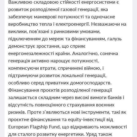
Важливою складовою стійкості енергосистеми є
розвиток розподіленої газової генерації, яка
забезпечує маневрові потужності та одночасне
виробництво тепла і електроенергії. Незважаючи на
виклики, пов’язані з ринковими умовами,
підключенням до мереж та фінансуванням, галузь
демонструє зростання, що сприяє
енергонезалежності країни. Аналогічно, сонячна
генерація активно нарощує потужності,
компенсуючи втрати, спричинені війною, і
підтримуючи розвиток локальної генерації,
особливо серед приватних домогосподарств.
Фінансування проєктів розподіленої генерації
залишається складним через високі вимоги банків і
відсутність повноцінного страхування воєнних
ризиків. Проте з’являються нові інструменти, такі як
проєктне фінансування та equity-інвестиції від
European Flagship Fund, що відкривають можливості
для сталого розвитку енергетики. Уряд також