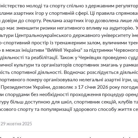
іністерство молоді та спорту спільно з державним регулятор
лами азартних ігор у спортивній сфері. Ці правила спрямован
 довіри до спорту. Реклама азартних ігор дозволена лише лі
що має зменшити ризики негативного впливу на аудиторію. У
ультури Центральноукраїнського державного університету і
о-спортивний простір із тренажерним залом, вуличними тре
 в межах ініціативи "BeWell Україна" за підтримки Червоног
діяльності та реабілітації. Також у Чернівцях проведено суд
зичної культури та організаторів спортивних змагань у рамках
кість спортивної діяльності. Водночас розслідується діяль
ортивного покеру організовувало нелегальні азартні ігри, щ
 Президентом України, дозволяє з 17 січня 2026 року пого
и спорудами без необхідності проходження процедур оренд
туру більш доступною для шкіл, спортивних секцій, клубів т
асового спорту та популяризації здорового способу життя с
,
29 жовтня 2025