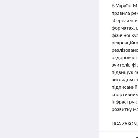
В Україні М
правила рек
збереження
форматах, 
фізичної к
рекреаційн
реалізовано
оздоровчої 
вчителів фі
підвищує я
виглядом сп
підписаний
спортивним
інфраструк
розвитку м
LIGA ZAKON