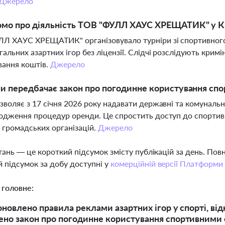
Джерело
омо про діяльність ТОВ "ФУЛЛ ХАУС ХРЕЩАТИК" у К
Л ХАУС ХРЕЩАТИК" організовувало турніри зі спортивного 
гальних азартних ігор без ліцензії. Слідчі розслідують кри
вання коштів.
Джерело
ни передбачає закон про погодинне користування с
зволяє з 17 січня 2026 року надавати державні та комуналь
одження процедур оренди. Це спростить доступ до спортивн
а громадських організацій.
Джерело
тань — це короткий підсумок змісту публікацій за день. По
 підсумок за добу доступні у
комерційній версії Платформи
 головне:
 оновлено правила реклами азартних ігор у спорті, ві
но закон про погодинне користування спортивними 