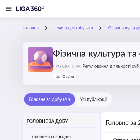
Головна
Теми в центрі уваги
Фізична культур
Фізична культура та
Регулювання діяльності суб
ПРО ЩО ТЕМА:
аматорський спорт, що є важ
Освіта
галузі
Головне за добу (AI)
Усі публікації
ГОЛОВНЕ ЗА ДОБУ
Головне за 
Головне за сьогодні
Опрацьова