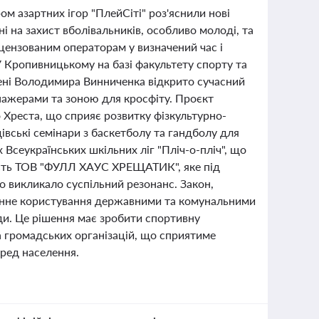
ом азартних ігор "ПлейСіті" роз'яснили нові
і на захист вболівальників, особливо молоді, та
цензованим операторам у визначений час і
 Кропивницькому на базі факультету спорту та
мені Володимира Винниченка відкрито сучасний
нажерами та зоною для кросфіту. Проєкт
о Хреста, що сприяє розвитку фізкультурно-
дівські семінари з баскетболу та гандболу для
 Всеукраїнських шкільних ліг "Пліч-о-пліч", що
ність ТОВ "ФУЛЛ ХАУС ХРЕЩАТИК", яке під
о викликало суспільний резонанс. Закон,
динне користування державними та комунальними
и. Це рішення має зробити спортивну
а громадських організацій, що сприятиме
еред населення.