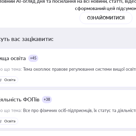
Повний AI-огляд дня та посилання на всі новини, статті, віде
сформований цей підсумо
ОЗНАЙОМИТИСЯ
уть вас зацікавити:
ища освіта
+45
о що тема:
Тема охоплює правове регулювання системи вищої освіти, о
Освіта
іяльність ФОПів
+38
о що тема:
Все про фізичних осіб-підприємців, їх статус та діяльні
Освіта