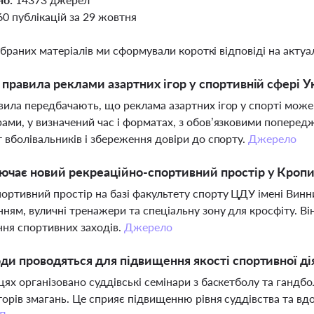
60 публікацій за 29 жовтня
ібраних матеріалів ми сформували короткі відповіді на актуал
і правила реклами азартних ігор у спортивній сфері У
вила передбачають, що реклама азартних ігор у спорті мож
ами, у визначений час і форматах, з обов’язковими попере
т вболівальників і збереження довіри до спорту.
Джерело
ючає новий рекреаційно-спортивний простір у Кроп
ортивний простір на базі факультету спорту ЦДУ імені Винн
ням, вуличні тренажери та спеціальну зону для кросфіту. Він
ня спортивних заходів.
Джерело
оди проводяться для підвищення якості спортивної ді
цях організовано суддівські семінари з баскетболу та гандбо
торів змагань. Це сприяє підвищенню рівня суддівства та вд