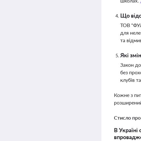
школах.
Що від
ТОВ "ФУЛ
для неле
та відми
Які змі
Закон до
без прох
клубів т
Кожне з пи
розширений
Стисло про
В Україні
впровадже