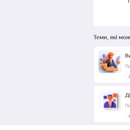
Теми, які мож
В
Пр
Д
Пр