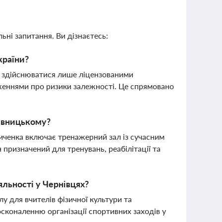
ьні запитання. Ви дізнаєтесь:
країни?
е здійснюватися лише ліцензованими
дженнями про ризики залежності. Це спрямовано
ивницькому?
иченка включає тренажерний зал із сучасним
 призначений для тренувань, реабілітації та
яльності у Чернівцях?
лу для вчителів фізичної культури та
осконаленню організації спортивних заходів у