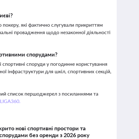
иєві?
покеру, які фактично слугували прикриттям
мінальні провадження щодо незаконної діяльності
портивними спорудами?
ні спортивні споруди у погодинне користування
ої інфраструктури для шкіл, спортивних секцій,
вний список першоджерел з посиланнями та
 LIGA360.
дкрито нові спортивні простори та
спорудами без оренди з 2026 року