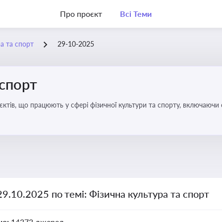
Про проєкт
Всі Теми
а та спорт
29-10-2025
 спорт
’єктів, що працюють у сфері фізичної культури та спорту, включаючи
ливим для розвитку кадрового потенціалу, соціального захисту та е
29.10.2025 по темі: Фізична культура та спорт
но:
14373 джерел