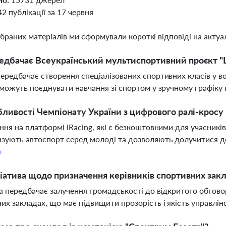
42 публікації за 17 червня
ібраних матеріалів ми сформували короткі відповіді на актуал
дбачає Всеукраїнський мультиспортивний проєкт "Ш
ередбачає створення спеціалізованих спортивних класів у в
зможуть поєднувати навчання зі спортом у зручному графіку 
бливості Чемпіонату України з цифрового ралі-кросу 
ння на платформі iRacing, які є безкоштовними для учасників 
зують автоспорт серед молоді та дозволяють долучитися до 
о
ціатива щодо призначення керівників спортивних зак
ва передбачає залучення громадськості до відкритого обгово
их закладах, що має підвищити прозорість і якість управлін