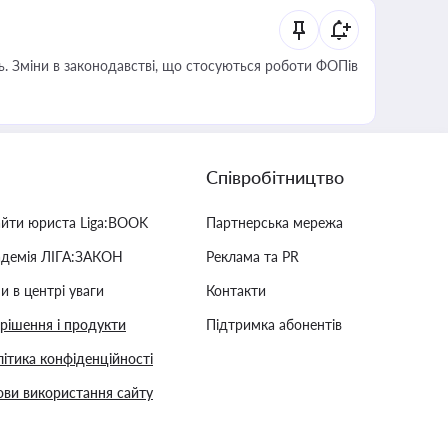
сть. Зміни в законодавстві, що стосуються роботи ФОПів
Співробітництво
айти юриста Liga:BOOK
Партнерська мережа
адемія ЛІГА:ЗАКОН
Реклама та PR
и в центрі уваги
Контакти
 рішення і продукти
Підтримка абонентів
ітика конфіденційності
ви використання сайту