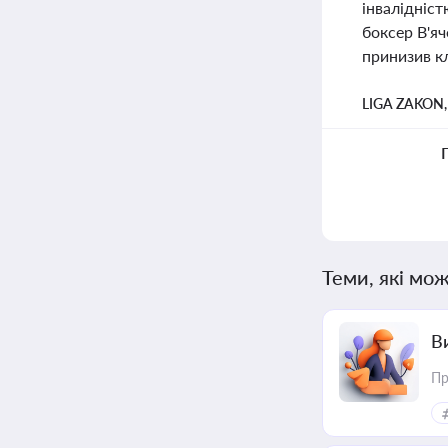
інвалідніст
боксер В'я
принизив кл
LIGA ZAKON
Теми, які мож
В
Пр