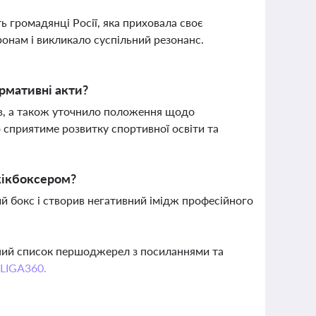
ть громадянці Росії, яка приховала своє
ронам і викликало суспільний резонанс.
ормативні акти?
ів, а також уточнило положення щодо
що сприятиме розвитку спортивної освіти та
кікбоксером?
ий бокс і створив негативний імідж професійного
вний список першоджерел з посиланнями та
 LIGA360.