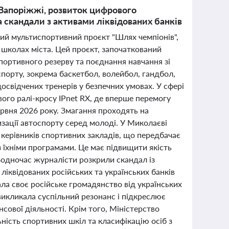
 Запоріжжі, розвиток цифрового
а скандали з активами ліквідованих банків
кий мультиспортивний проєкт "Шлях чемпіонів",
 школах міста. Цей проєкт, започаткований
портивного резерву та поєднання навчання зі
 спорту, зокрема баскетбол, волейбол, гандбол,
освідчених тренерів у безпечних умовах. У сфері
ого ралі-кросу IPnet RX, де вперше перемогу
ервня 2026 року. Змагання проходять на
изації автоспорту серед молоді. У Миколаєві
керівників спортивних закладів, що передбачає
 їхніми програмами. Це має підвищити якість
 Водночас журналісти розкрили скандал із
ліквідованих російських та українських банків
ала своє російське громадянство від українських
икликала суспільний резонанс і підкреслює
сової діяльності. Крім того, Міністерство
ність спортивних шкіл та класифікацію осіб з