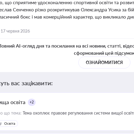
ю, що сприятиме удосконаленню спортивної освіти та розвит
чеслав Сенченко різко розкритикував Олександра Усика за бі
асичний бокс і мав комерційний характер, що викликало диск
,
17 червня 2026
Повний AI-огляд дня та посилання на всі новини, статті, віде
сформований цей підсумо
ОЗНАЙОМИТИСЯ
уть вас зацікавити:
ища освіта
+2
о що тема:
Тема охоплює правове регулювання системи вищої освіти, о
Освіта