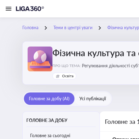
Головна
Теми в центрі уваги
Фізична культур
Фізична культура та
Регулювання діяльності суб
ПРО ЩО ТЕМА:
аматорський спорт, що є важ
Освіта
галузі
Головне за добу (AI)
Усі публікації
ГОЛОВНЕ ЗА ДОБУ
Головне за 
Головне за сьогодні
Опрацьова