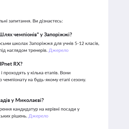
ьні запитання. Ви дізнаєтесь:
лях чемпіонів" у Запоріжжі?
осьми школах Запоріжжя для учнів 5-12 класів,
під наглядом тренерів.
Джерело
IPnet RX?
і проходять у кілька етапів. Вони
чемпіонату на будь-якому етапі сезону.
ладів у Миколаєві?
рення кандидатур на керівні посади у
ських рішень.
Джерело