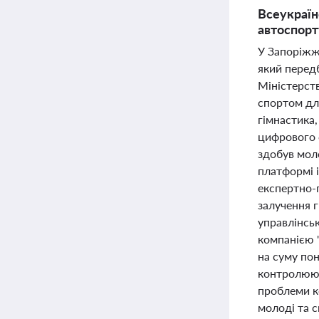
Всеукраїн
автоспорт
У Запоріжж
який передб
Міністерст
спортом для
гімнастика,
цифрового 
здобув мол
платформі i
експертно-
залучення 
управлінськ
компанією "
на суму пон
контролююч
проблеми ко
молоді та с