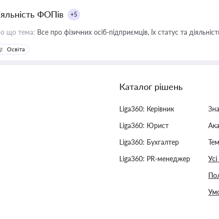
іяльність ФОПів
+5
о що тема:
Все про фізичних осіб-підприємців, їх статус та діяльні
Освіта
Каталог рішень
Liga360: Керівник
Зн
Liga360: Юрист
Ак
Liga360: Бухгалтер
Тем
Liga360: PR-менеджер
Усі
Пол
Умо