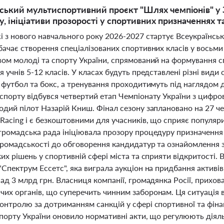
ський мультиспортивний проєкт "Шлях чемпіонів" у
у, ініціативи прозорості у спортивних призначеннях т
і з нового навчального року 2026-2027 стартує Всеукраїнсь
ачає створення спеціалізованих спортивних класів у восьми
вом молоді та спорту України, спрямований на формування с
 учнів 5-12 класів. У класах будуть представлені різні види
 футбол та бокс, а тренування проходитимуть під наглядом д
спорту відбувся четвертий етап Чемпіонату України з цифров
одий пілот Назарій Книш. Фінал сезону заплановано на 27 ч
Racing і є безкоштовними для учасників, що сприяє популяр
громадська рада ініціювала прозору процедуру призначення 
громадськості до обговорення кандидатур та ознайомлення з
их рішень у спортивній сфері міста та сприяти відкритості.
Спектрум Ессетс", яка виграла аукціон на придбання активів 
ад 3 млрд грн. Власниця компанії, громадянка Росії, прихов
их органів, що суперечить чинним заборонам. Ця ситуація в
нтролю за дотриманням санкцій у сфері спортивної та фінан
порту України оновило нормативні акти, що регулюють діяль