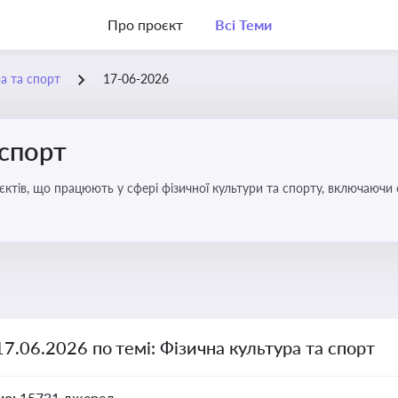
Про проєкт
Всі Теми
а та спорт
17-06-2026
 спорт
’єктів, що працюють у сфері фізичної культури та спорту, включаючи
ливим для розвитку кадрового потенціалу, соціального захисту та е
17.06.2026 по темі: Фізична культура та спорт
но:
15731 джерел