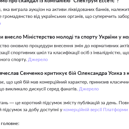
мо про скандал із компанією "Спектрум Ессетс"?
, яка виграла аукціон на активи ліквідованих банків, належи
е громадянство від українських органів, що суперечить забо
о
ни внесло Міністерство молоді та спорту України у н
ство оновило процедури внесення змін до нормативних акт
зації спортивних шкіл та класифікації осіб з інвалідністю, 
ного спорту.
Джерело
ячеслав Сенченко критикує бій Олександра Усика з 
ає, що цей бій мав комерційний характер, принизив класичн
що викликало дискусії серед фанатів.
Джерело
тань — це короткий підсумок змісту публікацій за день. По
 підсумок за добу доступні у
комерційній версії Платформи
 головне: