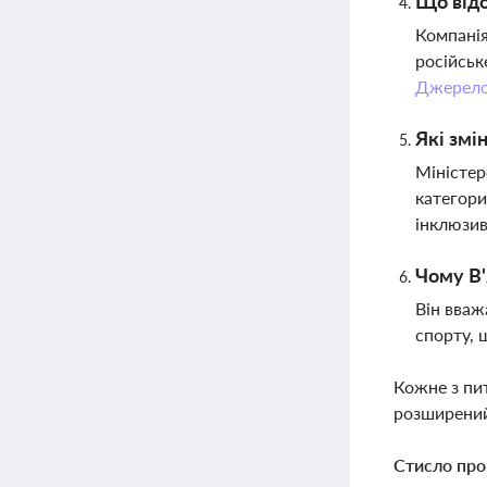
Що відо
Компанія
російськ
Джерел
Які змі
Міністер
категори
інклюзив
Чому В'
Він вваж
спорту, 
Кожне з пи
розширений
Стисло про