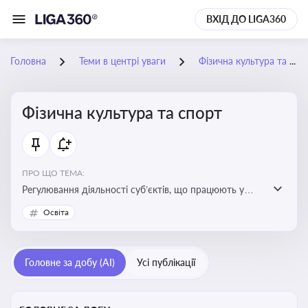
ВХІД ДО LIGA360
Головна
Теми в центрі уваги
Фізична культура та спорт
Фізична культура та спорт
ПРО ЩО ТЕМА:
Регулювання діяльності суб’єктів, що працюють у
сфері фізичної культури та спорту, включаючи
Освіта
оздоровлення населення, професійний і аматорський
спорт, що є важливим для розвитку кадрового
потенціалу, соціального захисту та ефективної
Головне за добу (AI)
Усі публікації
реалізації державної політики у цій галузі