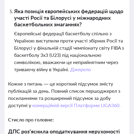
Яка позиція європейських федерацій щодо
участі Росії та Білорусі у міжнародних
баскетбольних змаганнях?
Європейські федерації баскетболу спільно з
Україною виступили проти участі збірних Росії та
Білорусі у фінальній стадії чемпіонату світу FIBA з
баскетболу 3х3 (U23) під національною
символікою, вважаючи це неприйнятним через
триваючу війну в Україні.
Джерело
Кожне з питань — це короткий підсумок змісту
публікацій за день. Повний список першоджерел з
посиланнями та розширений підсумок за добу
доступні у
комерційній версії Платформи LIGA360.
Стисло про головне:
ДПС роз'яснила оподаткування нерухомості