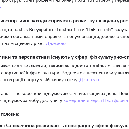
о
ві спортивні заходи сприяють розвитку фізкультурно-
аходи, такі як Всеукраїнські шкільні ліги "Пліч-о-пліч", зал
кими організаціями, сприяють популяризації здорового спо
ті на місцевому рівні.
Джерело
лики та перспективи існують у сфері фізкультурно-сп
икається з викликами, такими як недостатня кількість вакан
 спортивної інфраструктури. Водночас є перспективи у вигл
а інтеграції спорту у військову сферу.
Джерело
тань — це короткий підсумок змісту публікацій за день. По
 підсумок за добу доступні у
комерційній версії Платформи
 головне:
я і Словаччина розвивають співпрацю у сфері фізкул