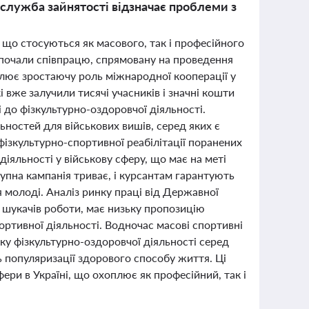
 служба зайнятості відзначає проблеми з
, що стосуються як масового, так і професійного
зпочали співпрацю, спрямовану на проведення
слює зростаючу роль міжнародної кооперації у
і вже залучили тисячі учасників і значні кошти
 до фізкультурно-оздоровчої діяльності.
ностей для військових вишів, серед яких є
з фізкультурно-спортивної реабілітації поранених
діяльності у військову сферу, що має на меті
тупна кампанія триває, і курсантам гарантують
 молоді. Аналіз ринку праці від Державної
у шукачів роботи, має низьку пропозицію
портивної діяльності. Водночас масові спортивні
итку фізкультурно-оздоровчої діяльності серед
 популяризації здорового способу життя. Ці
ери в Україні, що охоплює як професійний, так і