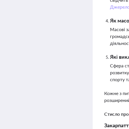
Джерел
Як масо
Масові з
громадсь
діяльнос
Які вик
Сфера ст
розвитку
спорту т
Кожне з пи
розширений
Стисло про
Закарпатт