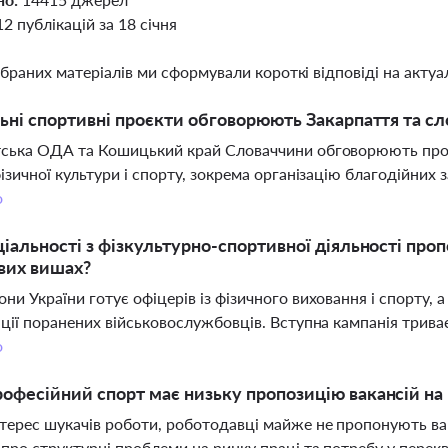
12 публікацій за 18 січня
ібраних матеріалів ми сформували короткі відповіді на актуал
льні спортивні проєкти обговорюють Закарпаття та 
тська ОДА та Кошицький край Словаччини обговорюють пров
фізичної культури і спорту, зокрема організацію благодійних 
о
ціальності з фізкультурно-спортивної діяльності про
вих вишах?
ни України готує офіцерів із фізичного виховання і спорту, а
ації поранених військовослужбовців. Вступна кампанія триває
о
офесійний спорт має низьку пропозицію вакансій на 
терес шукачів роботи, роботодавці майже не пропонують ва
 про структурні проблеми на ринку праці та потребу у перекв