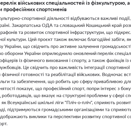
ерелік військових спеціальностей із фізкультурою, а
и професійних спортсменів
культурно-спортивної діяльності відбуваються важливі події
країні. Закарпатська ОДА та словацький Кошицький край ро
арафонів та розвиток спортивної інфраструктури, що підкре
ної культури. Цей проєкт також включає благодійні забіги, як
у України, що свідчить про активне залучення громадськості
во оборони України оприлюднило оновлений перелік спеціаль
офіцерів із фізичного виховання і спорту, а також фахівців і
ужбовців. Це свідчить про важливість інтеграції спортивної 
фізичної готовності та реабілітації військових. Водночас вс
ільги та забезпечення, що робить цю сферу привабливою для
ятості показує, що професійний спорт, попри інтерес з бок
д роботодавців, що вказує на структурні проблеми у сфері с
і як Всеукраїнські шкільні ліги "Пліч-о-пліч", сприяють розв
лоді, підтримуються громадськими організаціями та сприяють
ідображають виклики та перспективи розвитку спортивної сф
орт.