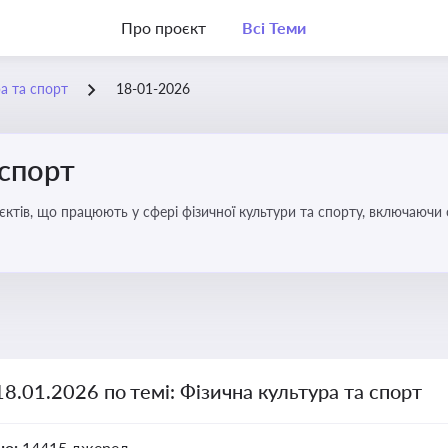
Про проєкт
Всі Теми
а та спорт
18-01-2026
 спорт
’єктів, що працюють у сфері фізичної культури та спорту, включаючи
ливим для розвитку кадрового потенціалу, соціального захисту та е
18.01.2026 по темі: Фізична культура та спорт
но:
14415 джерел