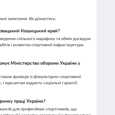
ьні запитання. Ви дізнаєтесь:
словацький Кошицький край?
едення спільного марафону та обмін досвідом
забігів і розвиток спортивної інфраструктури.
понує Міністерство оборони України у
 також фахівців із фізкультурно-спортивної
, і курсантам надають соціальні гарантії.
ринку праці України?
кансій для професійних спортсменів, що
аліфікації і розвитку спортивної інфраструктури.