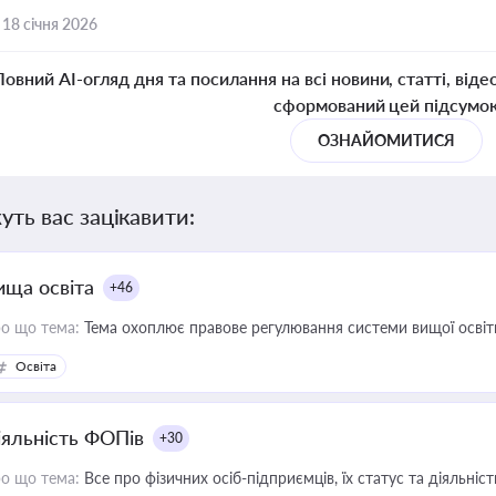
,
18 січня 2026
Повний AI-огляд дня та посилання на всі новини, статті, віде
сформований цей підсумо
ОЗНАЙОМИТИСЯ
уть вас зацікавити:
ища освіта
+46
о що тема:
Тема охоплює правове регулювання системи вищої освіти, о
Освіта
іяльність ФОПів
+30
о що тема:
Все про фізичних осіб-підприємців, їх статус та діяльні