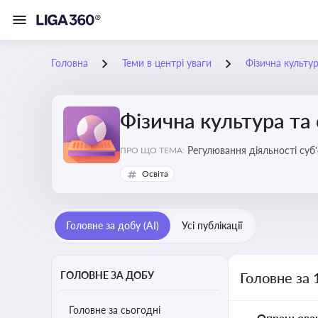
Головна
Теми в центрі уваги
Фізична культур
Фізична культура та
Регулювання діяльності суб
ПРО ЩО ТЕМА:
аматорський спорт, що є важ
Освіта
галузі
Головне за добу (AI)
Усі публікації
ГОЛОВНЕ ЗА ДОБУ
Головне за 
Головне за сьогодні
Опрацьова