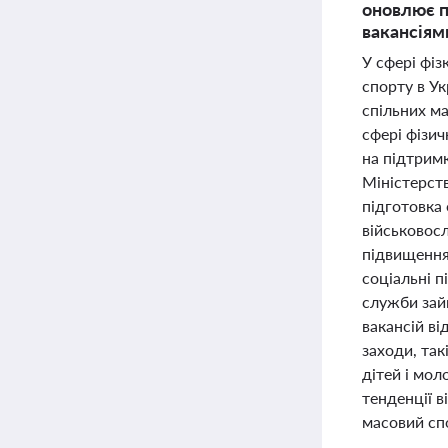
оновлює п
вакансіям
У сфері фіз
спорту в У
спільних м
сфері фізич
на підтримк
Міністерст
підготовка 
військовосл
підвищення 
соціальні п
служби зайн
вакансій ві
заходи, так
дітей і мо
тенденції в
масовий сп