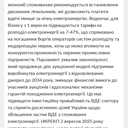
економії споживачам рекомендується встановлення
двозонних лічильників, які дозволяють платити
вдвічі менше за нічну електроенергію. Водночас для
бізнесу з 1 вересня підвищуються тарифи на
розподіл електроенергії на 7-47%, що спрямовано
на погашення боргів операторів систем розподілу та
модернізацію мереж, хоча це може вплинути на
конкурентоспроможність окремих промислових
підприємств. Парламент ухвалив законопроєкт,
який продовжує дію аукціонної моделі підтримки
виробництва електроенергії з відновлюваних
джерел до 2034 року, зменшує фінансові вимоги до
учасників аукціонів і вдосконалює механізми
гарантій походження електроенергії. Це має
підвищити інвестиційну привабливість ВДЕ-сектору
та сприяти досягненню цілей України щодо
збільшення частки ВДЕ у споживанні
електроенергії. НКРЕКП 2 вересня 2025 року
ухвалила низку рішень щодо видачі ліцензій на