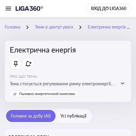
ВХІД ДО LIGA360
Головна
Теми в центрі уваги
Електрична енергія
Електрична енергія
ПРО ЩО ТЕМА:
Тема стосується регулювання ринку електроенергії,
включаючи її виробництво, постачання та фінансові
Паливно-енергетичний комплекс
стимули для відновлюваної енергетики
Головне за добу (AI)
Усі публікації