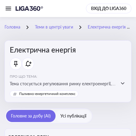
ВХІД ДО LIGA360
Головна
Теми в центрі уваги
Електрична енергія
Електрична енергія
ПРО ЩО ТЕМА:
Тема стосується регулювання ринку електроенергії,
включаючи її виробництво, постачання та фінансові
Паливно-енергетичний комплекс
стимули для відновлюваної енергетики
Головне за добу (AI)
Усі публікації