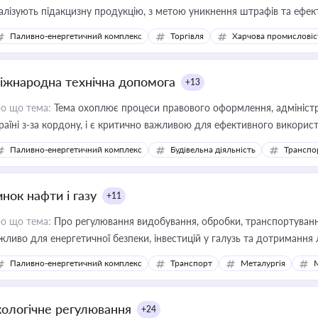
алізують підакцизну продукцію, з метою уникнення штрафів та ефек
Паливно-енергетичний комплекс
Торгівля
Харчова промисловіс
іжнародна технічна допомога
+13
о що тема:
Тема охоплює процеси правового оформлення, адміністр
раїні з-за кордону, і є критично важливою для ефективного використ
фраструктурних проєктів
Паливно-енергетичний комплекс
Будівельна діяльність
Транспо
нок нафти і газу
+11
о що тема:
Про регулювання видобування, обробки, транспортування
жливо для енергетичної безпеки, інвестицій у галузь та дотримання 
Паливно-енергетичний комплекс
Транспорт
Металургія
кологічне регулювання
+24