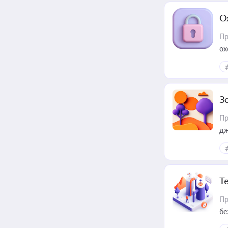
О
Пр
ох
З
Пр
дж
Т
Пр
бе