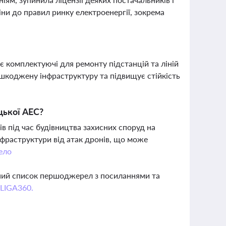
іни до правил ринку електроенергії, зокрема
є комплектуючі для ремонту підстанцій та ліній
коджену інфраструктуру та підвищує стійкість
цької АЕС?
в під час будівництва захисних споруд на
нфраструктури від атак дронів, що може
ело
вний список першоджерел з посиланнями та
 LIGA360.