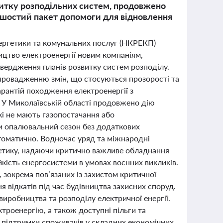
итку розподільних систем, продовжено
а шостий пакет допомоги для відновлення
нергетики та комунальних послуг (НКРЕКП)
ицтво електроенергії новим компаніям,
атвердження планів розвитку систем розподілу.
впровадженню змін, що стосуються прозорості та
арантій походження електроенергії з
. У Миколаївській області продовжено дію
кі не мають газопостачання або
и опалювальний сезон без додаткових
автоматично. Водночас уряд та міжнародні
гетику, надаючи критично важливе обладнання
кість енергосистеми в умовах воєнних викликів.
 зокрема пов’язаних із захистом критичної
 відкатів під час будівництва захисних споруд.
виробництва та розподілу електричної енергії.
троенергію, а також доступні пільги та
 підтримки споживачів у складних економічних