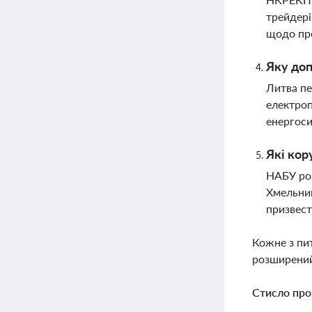
трейдері
щодо про
Яку доп
Литва пе
електроп
енергоси
Які кор
НАБУ роз
Хмельниц
призвест
Кожне з пи
розширений
Стисло про