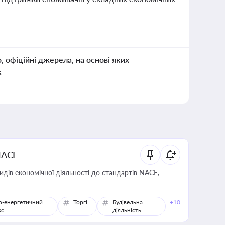
о, офіційні джерела, на основі яких
к
NACE
идів економічної діяльності до стандартів NACE,
о-енергетичний
Торгівля
Будівельна
+10
кс
діяльність