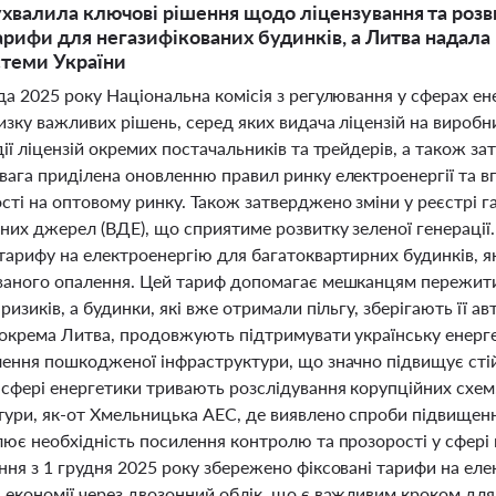
валила ключові рішення щодо ліцензування та розв
тарифи для негазифікованих будинків, а Литва надал
теми України
да 2025 року Національна комісія з регулювання у сферах е
изку важливих рішень, серед яких видача ліцензій на виробн
ії ліцензій окремих постачальників та трейдерів, а також з
вага приділена оновленню правил ринку електроенергії та 
ті на оптовому ринку. Також затверджено зміни у реєстрі г
них джерел (ВДЕ), що сприятиме розвитку зеленої генерації
тарифу на електроенергію для багатоквартирних будинків, я
ваного опалення. Цей тариф допомагає мешканцям пережит
ризиків, а будинки, які вже отримали пільгу, зберігають її 
зокрема Литва, продовжують підтримувати українську енер
лення пошкодженої інфраструктури, що значно підвищує стій
сфері енергетики тривають розслідування корупційних схем,
ури, як-от Хмельницька АЕС, де виявлено спроби підвищення
ює необхідність посилення контролю та прозорості у сфері 
ня з 1 грудня 2025 року збережено фіксовані тарифи на елек
 економії через двозонний облік, що є важливим кроком для