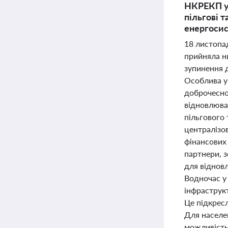
НКРЕКП ух
пільгові 
енергосис
18 листопа
прийняла н
зупинення д
Особлива у
доброчеснос
відновлюва
пільгового 
централізо
фінансових 
партнери, 
для віднов
Водночас у 
інфраструкт
Це підкресл
Для населен
можливість