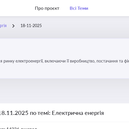
Про проєкт
Всі Теми
ргія
18-11-2025
я ринку електроенергії, включаючи її виробництво, постачання та ф
18.11.2025 по темі: Електрична енергія
но:
14336 джерел