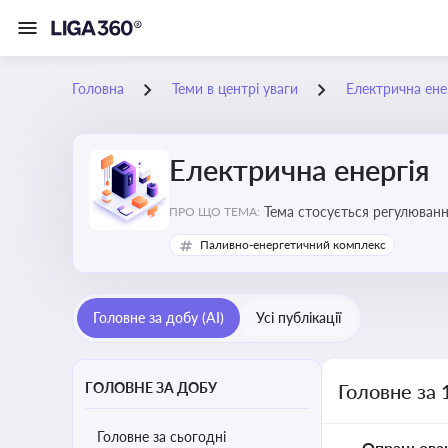
Головна
Теми в центрі уваги
Електрична ене
Електрична енергія
Тема стосується регулюванн
ПРО ЩО ТЕМА:
Паливно-енергетичний комплекс
Головне за добу (AI)
Усі публікації
ГОЛОВНЕ ЗА ДОБУ
Головне за 
Головне за сьогодні
Опрацьова