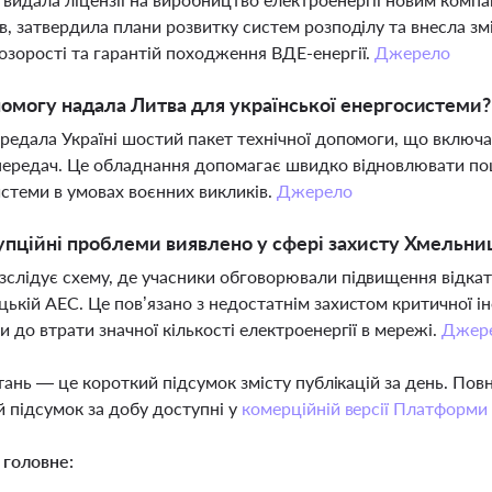
в, затвердила плани розвитку систем розподілу та внесла зм
зорості та гарантій походження ВДЕ-енергії.
Джерело
омогу надала Литва для української енергосистеми?
редала Україні шостий пакет технічної допомоги, що включа
ередач. Це обладнання допомагає швидко відновлювати пош
стеми в умовах воєнних викликів.
Джерело
упційні проблеми виявлено у сфері захисту Хмельни
слідує схему, де учасники обговорювали підвищення відкаті
ькій АЕС. Це пов’язано з недостатнім захистом критичної і
и до втрати значної кількості електроенергії в мережі.
Джер
тань — це короткий підсумок змісту публікацій за день. По
 підсумок за добу доступні у
комерційній версії Платформи
 головне: