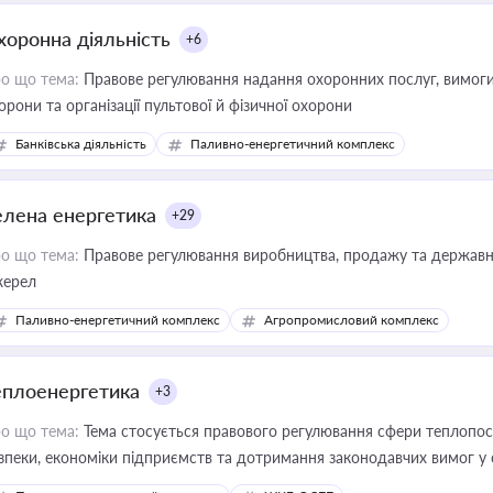
хоронна діяльність
+6
о що тема:
Правове регулювання надання охоронних послуг, вимоги д
орони та організації пультової й фізичної охорони
Банківська діяльність
Паливно-енергетичний комплекс
елена енергетика
+29
о що тема:
Правове регулювання виробництва, продажу та державної
ерел
Паливно-енергетичний комплекс
Агропромисловий комплекс
еплоенергетика
+3
о що тема:
Тема стосується правового регулювання сфери теплопост
зпеки, економіки підприємств та дотримання законодавчих вимог у