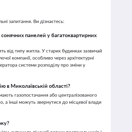
ьні запитання. Ви дізнаєтесь:
і сонячних панелей у багатоквартирних
ь від типу житла. У старих будинках зазвичай
ючої компанії, особливо через архітектурні
ператора системи розподілу про зміни у
ю в Миколаївській області?
 мають газопостачання або централізованого
но, а інші можуть звернутися до місцевої влади
оку?
ям, зупинила ліцензії деяких постачальників і