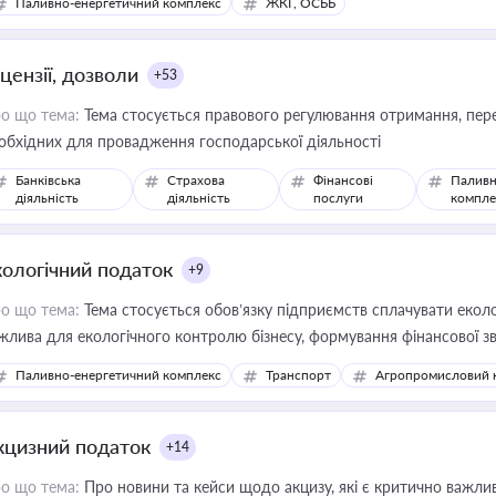
Паливно-енергетичний комплекс
ЖКГ, ОСББ
цензії, дозволи
+53
о що тема:
Тема стосується правового регулювання отримання, пере
обхідних для провадження господарської діяльності
Банківська
Страхова
Фінансові
Паливн
діяльність
діяльність
послуги
компле
кологічний податок
+9
о що тема:
Тема стосується обов’язку підприємств сплачувати еколо
жлива для екологічного контролю бізнесу, формування фінансової 
конодавства
Паливно-енергетичний комплекс
Транспорт
Агропромисловий 
кцизний податок
+14
о що тема:
Про новини та кейси щодо акцизу, які є критично важли