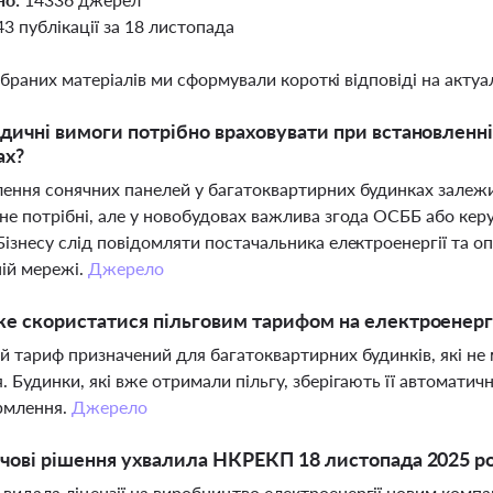
43 публікації за 18 листопада
ібраних матеріалів ми сформували короткі відповіді на актуал
дичні вимоги потрібно враховувати при встановленн
ах?
ення сонячних панелей у багатоквартирних будинках залежит
не потрібні, але у новобудовах важлива згода ОСББ або керу
Бізнесу слід повідомляти постачальника електроенергії та о
ій мережі.
Джерело
е скористатися пільговим тарифом на електроенергі
й тариф призначений для багатоквартирних будинків, які не
. Будинки, які вже отримали пільгу, зберігають її автоматич
рмлення.
Джерело
чові рішення ухвалила НКРЕКП 18 листопада 2025 р
идала ліцензії на виробництво електроенергії новим компані