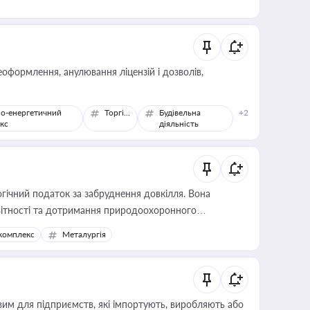
оформлення, анулювання ліцензій і дозволів,
о-енергетичний
Торгівля
Будівельна
+2
кс
діяльність
гічний податок за забруднення довкілля. Вона
звітності та дотримання природоохоронного
комплекс
Металургія
вим для підприємств, які імпортують, виробляють або