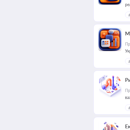
ре
М
Пр
Ук
ін
Ри
Пр
ва
Е