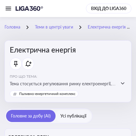
ВХІД ДО LIGA360
Головна
Теми в центрі уваги
Електрична енергія
Електрична енергія
ПРО ЩО ТЕМА:
Тема стосується регулювання ринку електроенергії,
включаючи її виробництво, постачання та фінансові
Паливно-енергетичний комплекс
стимули для відновлюваної енергетики
Головне за добу (AI)
Усі публікації