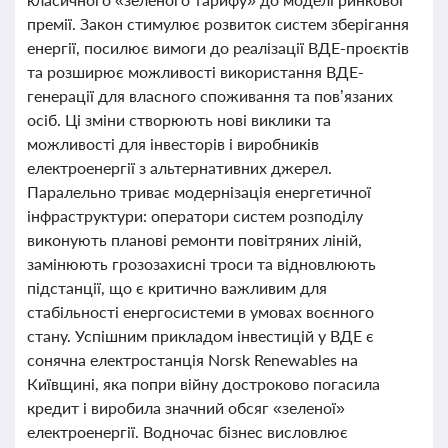
премії. Закон стимулює розвиток систем зберігання
енергії, посилює вимоги до реалізації ВДЕ-проєктів
та розширює можливості використання ВДЕ-
генерації для власного споживання та пов’язаних
осіб. Ці зміни створюють нові виклики та
можливості для інвесторів і виробників
електроенергії з альтернативних джерел.
Паралельно триває модернізація енергетичної
інфраструктури: оператори систем розподілу
виконують планові ремонти повітряних ліній,
замінюють грозозахисні троси та відновлюють
підстанції, що є критично важливим для
стабільності енергосистеми в умовах воєнного
стану. Успішним прикладом інвестицій у ВДЕ є
сонячна електростанція Norsk Renewables на
Київщині, яка попри війну достроково погасила
кредит і виробила значний обсяг «зеленої»
електроенергії. Водночас бізнес висловлює