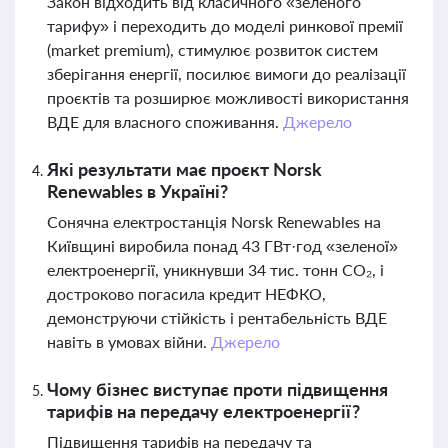
Закон відходить від класичного «зеленого
тарифу» і переходить до моделі ринкової премії
(market premium), стимулює розвиток систем
зберігання енергії, посилює вимоги до реалізації
проєктів та розширює можливості використання
ВДЕ для власного споживання.
Джерело
Які результати має проєкт Norsk
Renewables в Україні?
Сонячна електростанція Norsk Renewables на
Київщині виробила понад 43 ГВт·год «зеленої»
електроенергії, уникнувши 34 тис. тонн CO₂, і
достроково погасила кредит НЕФКО,
демонструючи стійкість і рентабельність ВДЕ
навіть в умовах війни.
Джерело
Чому бізнес виступає проти підвищення
тарифів на передачу електроенергії?
Підвищення тарифів на передачу та