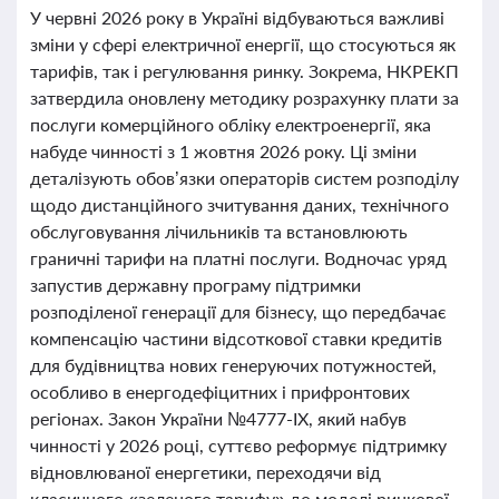
У червні 2026 року в Україні відбуваються важливі
зміни у сфері електричної енергії, що стосуються як
тарифів, так і регулювання ринку. Зокрема, НКРЕКП
затвердила оновлену методику розрахунку плати за
послуги комерційного обліку електроенергії, яка
набуде чинності з 1 жовтня 2026 року. Ці зміни
деталізують обов’язки операторів систем розподілу
щодо дистанційного зчитування даних, технічного
обслуговування лічильників та встановлюють
граничні тарифи на платні послуги. Водночас уряд
запустив державну програму підтримки
розподіленої генерації для бізнесу, що передбачає
компенсацію частини відсоткової ставки кредитів
для будівництва нових генеруючих потужностей,
особливо в енергодефіцитних і прифронтових
регіонах. Закон України №4777-IX, який набув
чинності у 2026 році, суттєво реформує підтримку
відновлюваної енергетики, переходячи від
класичного «зеленого тарифу» до моделі ринкової