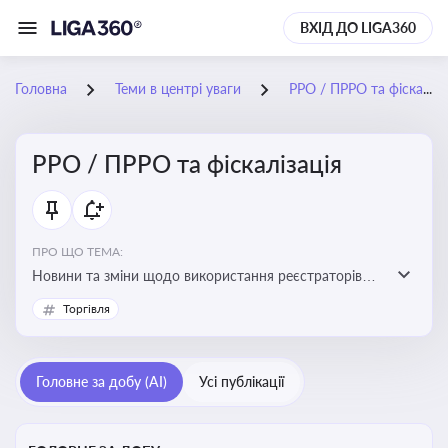
ВХІД ДО LIGA360
Головна
Теми в центрі уваги
РРО / ПРРО та фіскалізація
РРО / ПРРО та фіскалізація
ПРО ЩО ТЕМА:
Новини та зміни щодо використання реєстраторів
розрахункових операцій, аналіз законодавства про
Торгівля
РРО, позиції ДПС та судів щодо РРО
Головне за добу (AI)
Усі публікації