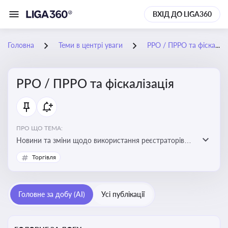
ВХІД ДО LIGA360
Головна
Теми в центрі уваги
РРО / ПРРО та фіскалізація
РРО / ПРРО та фіскалізація
ПРО ЩО ТЕМА:
Новини та зміни щодо використання реєстраторів
розрахункових операцій, аналіз законодавства про
Торгівля
РРО, позиції ДПС та судів щодо РРО
Головне за добу (AI)
Усі публікації