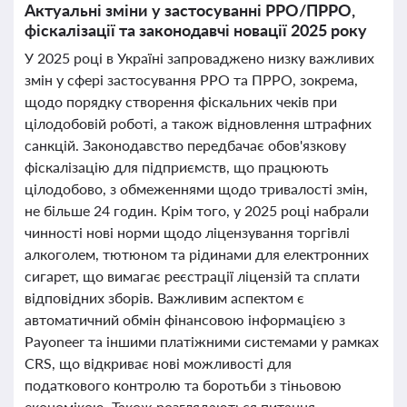
Актуальні зміни у застосуванні РРО/ПРРО,
фіскалізації та законодавчі новації 2025 року
У 2025 році в Україні запроваджено низку важливих
змін у сфері застосування РРО та ПРРО, зокрема,
щодо порядку створення фіскальних чеків при
цілодобовій роботі, а також відновлення штрафних
санкцій. Законодавство передбачає обов'язкову
фіскалізацію для підприємств, що працюють
цілодобово, з обмеженнями щодо тривалості змін,
не більше 24 годин. Крім того, у 2025 році набрали
чинності нові норми щодо ліцензування торгівлі
алкоголем, тютюном та рідинами для електронних
сигарет, що вимагає реєстрації ліцензій та сплати
відповідних зборів. Важливим аспектом є
автоматичний обмін фінансовою інформацією з
Payoneer та іншими платіжними системами у рамках
CRS, що відкриває нові можливості для
податкового контролю та боротьби з тіньовою
економікою. Також розглядаються питання