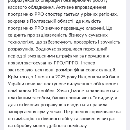
касового обладнання. Активне впровадження
програмних РРО спостерігається у різних регіонах,
зокрема в Полтавській області, де кількість
програмних РРО значно перевищує класичні. Це
свідчить про зацікавленість бізнесу у сучасних
технологіях, що забезпечують прозорість і зручність
розрахунків. Водночас завершився перехідний
період зі зменшеними штрафами за порушення
правил застосування РРО/ПРРО, і тепер
застосовуються повні розміри фінансових санкцій.
Крім того, з 1 жовтня 2025 року Національний банк
України починає поступове вилучення з обігу монет
номіналом 10 копійок. Хоча ці монети залишаються
платіжним засобом, банки припиняють їх видачу, а
для готівкових розрахунків вводяться правила
заокруглення сум у чеках. Це рішення спрямоване на
оптимізацію готівкового обігу та зниження витрат
на обробку монет дрібного номіналу.