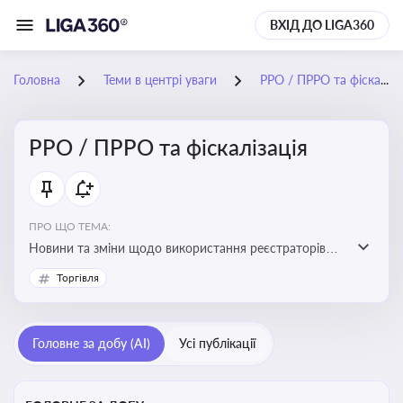
ВХІД ДО LIGA360
Головна
Теми в центрі уваги
РРО / ПРРО та фіскалізація
РРО / ПРРО та фіскалізація
ПРО ЩО ТЕМА:
Новини та зміни щодо використання реєстраторів
розрахункових операцій, аналіз законодавства про
Торгівля
РРО, позиції ДПС та судів щодо РРО
Головне за добу (AI)
Усі публікації