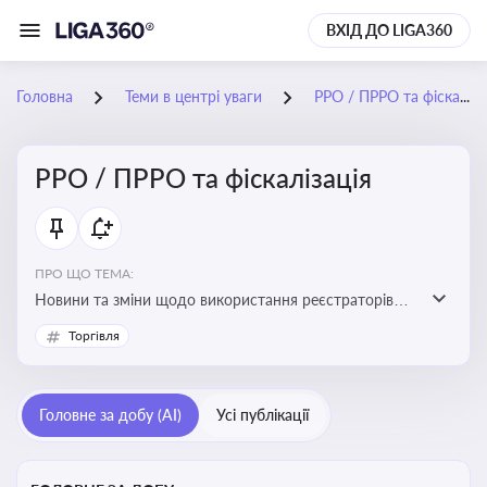
ВХІД ДО LIGA360
Головна
Теми в центрі уваги
РРО / ПРРО та фіскалізація
РРО / ПРРО та фіскалізація
ПРО ЩО ТЕМА:
Новини та зміни щодо використання реєстраторів
розрахункових операцій, аналіз законодавства про
Торгівля
РРО, позиції ДПС та судів щодо РРО
Головне за добу (AI)
Усі публікації