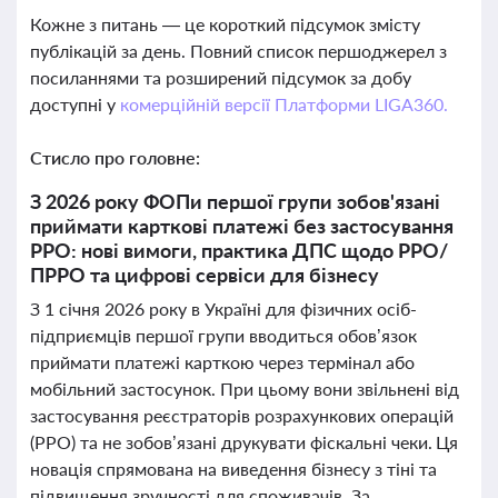
Кожне з питань — це короткий підсумок змісту
публікацій за день. Повний список першоджерел з
посиланнями та розширений підсумок за добу
доступні у
комерційній версії Платформи LIGA360.
Стисло про головне:
З 2026 року ФОПи першої групи зобов'язані
приймати карткові платежі без застосування
РРО: нові вимоги, практика ДПС щодо РРО/
ПРРО та цифрові сервіси для бізнесу
З 1 січня 2026 року в Україні для фізичних осіб-
підприємців першої групи вводиться обов’язок
приймати платежі карткою через термінал або
мобільний застосунок. При цьому вони звільнені від
застосування реєстраторів розрахункових операцій
(РРО) та не зобов’язані друкувати фіскальні чеки. Ця
новація спрямована на виведення бізнесу з тіні та
підвищення зручності для споживачів. За