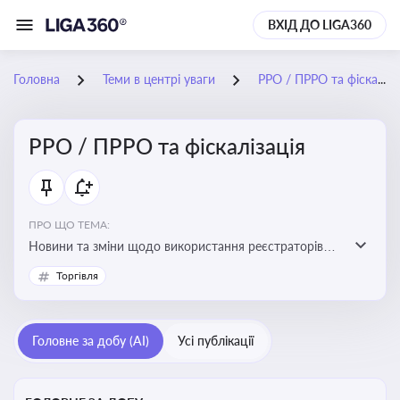
ВХІД ДО LIGA360
Головна
Теми в центрі уваги
РРО / ПРРО та фіскалізація
РРО / ПРРО та фіскалізація
ПРО ЩО ТЕМА:
Новини та зміни щодо використання реєстраторів
розрахункових операцій, аналіз законодавства про
Торгівля
РРО, позиції ДПС та судів щодо РРО
Головне за добу (AI)
Усі публікації