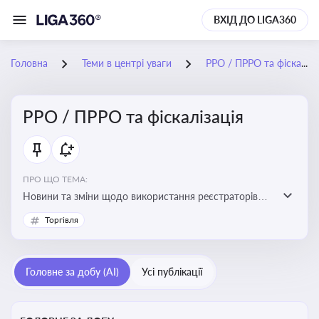
ВХІД ДО LIGA360
Головна
Теми в центрі уваги
РРО / ПРРО та фіскалізація
РРО / ПРРО та фіскалізація
ПРО ЩО ТЕМА:
Новини та зміни щодо використання реєстраторів
розрахункових операцій, аналіз законодавства про
Торгівля
РРО, позиції ДПС та судів щодо РРО
Головне за добу (AI)
Усі публікації