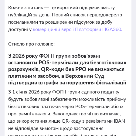
Кожне з питань — це короткий підсумок змісту
публікацій за день. Повний список першоджерел з
посиланнями та розширений підсумок за добу
доступні у
комерційній версії Платформи LIGA360.
Стисло про головне:
З 2026 року ФОП І групи зобов'язані
встановити POS-термінали для безготівкових
розрахунків, QR-коди без РРО не визнаються
платіжним засобом, а Верховний Суд
підтвердив штрафи за порушення фіскалізації
З 1 січня 2026 року ФОП І групи єдиного податку
будуть зобов'язані забезпечити можливість прийому
безготівкових платежів через POS-термінали або їх
програмні аналоги. Законодавство чітко визначає,
що використання лише QR-коду з реквізитами IBAN
не відповідає вимогам щодо застосування
електронних платіжних засобів, і не звільняє від