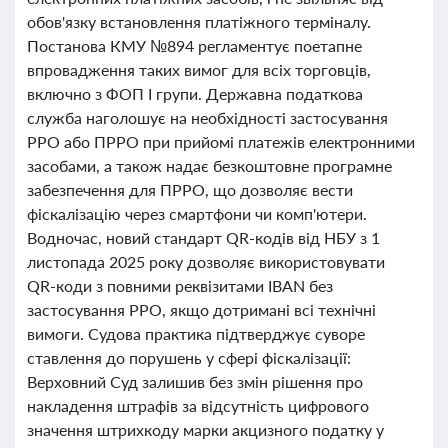
обов'язку встановлення платіжного терміналу.
Постанова КМУ №894 регламентує поетапне
впровадження таких вимог для всіх торговців,
включно з ФОП І групи. Державна податкова
служба наголошує на необхідності застосування
РРО або ПРРО при прийомі платежів електронними
засобами, а також надає безкоштовне програмне
забезпечення для ПРРО, що дозволяє вести
фіскалізацію через смартфони чи комп'ютери.
Водночас, новий стандарт QR-кодів від НБУ з 1
листопада 2025 року дозволяє використовувати
QR-коди з повними реквізитами IBAN без
застосування РРО, якщо дотримані всі технічні
вимоги. Судова практика підтверджує суворе
ставлення до порушень у сфері фіскалізації:
Верховний Суд залишив без змін рішення про
накладення штрафів за відсутність цифрового
значення штрихкоду марки акцизного податку у