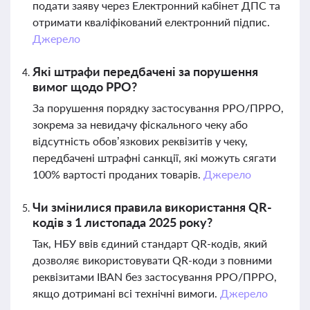
подати заяву через Електронний кабінет ДПС та
отримати кваліфікований електронний підпис.
Джерело
Які штрафи передбачені за порушення
вимог щодо РРО?
За порушення порядку застосування РРО/ПРРО,
зокрема за невидачу фіскального чеку або
відсутність обов’язкових реквізитів у чеку,
передбачені штрафні санкції, які можуть сягати
100% вартості проданих товарів.
Джерело
Чи змінилися правила використання QR-
кодів з 1 листопада 2025 року?
Так, НБУ ввів єдиний стандарт QR-кодів, який
дозволяє використовувати QR-коди з повними
реквізитами IBAN без застосування РРО/ПРРО,
якщо дотримані всі технічні вимоги.
Джерело