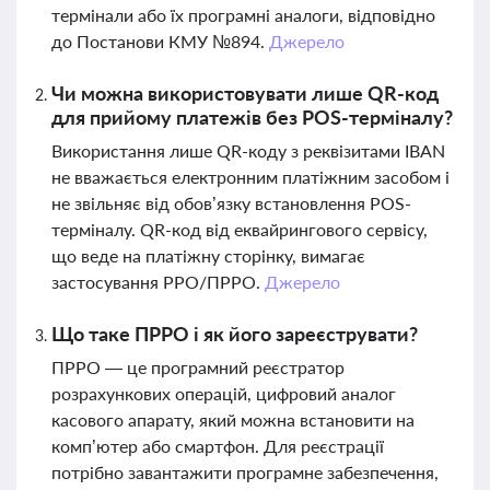
термінали або їх програмні аналоги, відповідно
до Постанови КМУ №894.
Джерело
Чи можна використовувати лише QR-код
для прийому платежів без POS-терміналу?
Використання лише QR-коду з реквізитами IBAN
не вважається електронним платіжним засобом і
не звільняє від обов’язку встановлення POS-
терміналу. QR-код від еквайрингового сервісу,
що веде на платіжну сторінку, вимагає
застосування РРО/ПРРО.
Джерело
Що таке ПРРО і як його зареєструвати?
ПРРО — це програмний реєстратор
розрахункових операцій, цифровий аналог
касового апарату, який можна встановити на
комп’ютер або смартфон. Для реєстрації
потрібно завантажити програмне забезпечення,