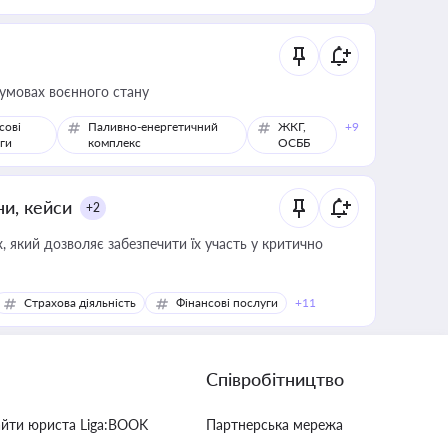
 умовах воєнного стану
сові
Паливно-енергетичний
ЖКГ,
+9
ги
комплекс
ОСББ
ни, кейси
+2
 який дозволяє забезпечити їх участь у критично
Страхова діяльність
Фінансові послуги
+11
Співробітництво
айти юриста Liga:BOOK
Партнерська мережа