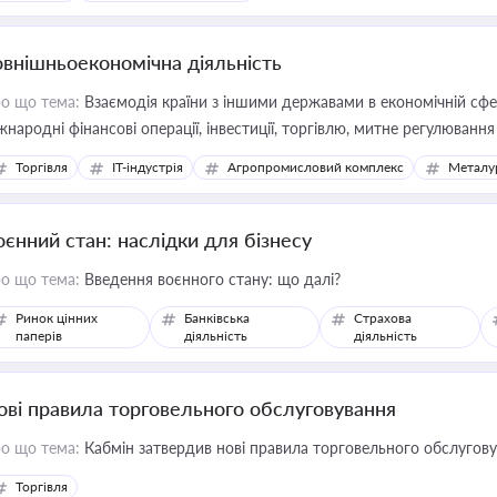
овнішньоекономічна діяльність
о що тема:
Взаємодія країни з іншими державами в економічній сфері
жнародні фінансові операції, інвестиції, торгівлю, митне регулювання
Торгівля
IT-індустрія
Агропромисловий комплекс
Металу
оєнний стан: наслідки для бізнесу
о що тема:
Введення воєнного стану: що далі?
Ринок цінних
Банківська
Страхова
паперів
діяльність
діяльність
ові правила торговельного обслуговування
о що тема:
Кабмін затвердив нові правила торговельного обслугов
Торгівля