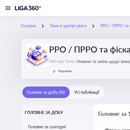
Головна
Теми в центрі уваги
РРО / ПРРО та ф
РРО / ПРРО та фіска
ПРО ЩО ТЕМА:
Торгівля
Головне за добу (AI)
Усі публікації
ГОЛОВНЕ ЗА ДОБУ
Головне за 
Головне за сьогодні
Опрацьова