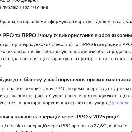
3 публікації за 10 січня
ібраних матеріалів ми сформували короткі відповіді на актуал
 РРО та ПРРО і чому їх використання є обов’язковим
стратор розрахункових операцій) та ПРРО (програмний РРО)
кових операцій, які забезпечують офіційний облік продажів.
в господарювання, щоб гарантувати прозорість та контроль з
о
лідки для бізнесу у разі порушення правил використ
я правил використання РРО, зокрема непроведення розраху
и до значних штрафів. Судові рішення підтверджують, що на
уватися, а повторні порушення караються суворо.
Джерело
илася кількість операцій через РРО у 2025 році?
оці кількість операцій через РРО зросла на 27,6%, а кількіс