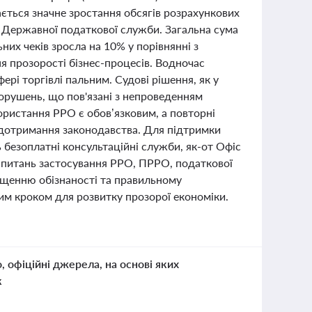
гається значне зростання обсягів розрахункових
 Державної податкової служби. Загальна сума
них чеків зросла на 10% у порівнянні з
я прозорості бізнес-процесів. Водночас
ері торгівлі пальним. Судові рішення, як у
орушень, що пов'язані з непроведенням
ористання РРО є обов’язковим, а повторні
дотримання законодавства. Для підтримки
ь безоплатні консультаційні служби, як-от Офіс
 питань застосування РРО, ПРРО, податкової
вищенню обізнаності та правильному
им кроком для розвитку прозорої економіки.
о, офіційні джерела, на основі яких
к