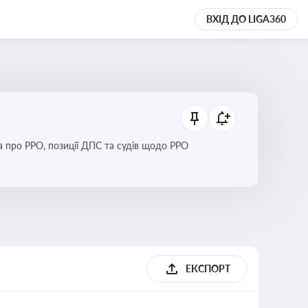
ВХІД ДО LIGA360
Новини та зміни щодо використання реєстраторів розрахункових операцій, аналіз законодавства про РРО, позиції ДПС та судів щодо РРО
ЕКСПОРТ