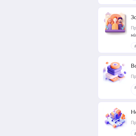
З
Пр
мі
В
Пр
Н
Пр