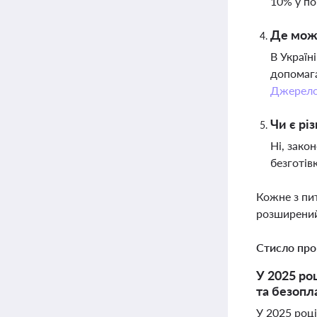
10% у по
Де можн
В Україн
допомага
Джерел
Чи є рі
Ні, зако
безготів
Кожне з пи
розширений
Стисло про
У 2025 роц
та безопла
У 2025 роц