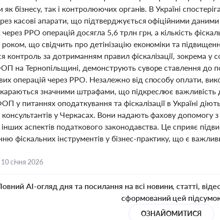
и як бізнесу, так і контролюючих органів. В Україні спостері
ерез касові апарати, що підтверджується офіційними даними
через РРО операцій досягла 5,6 трлн грн, а кількість фіскаль
роком, що свідчить про детінізацію економіки та підвищенн
 контроль за дотриманням правил фіскалізації, зокрема у сф
ФОП на Тернопільщині, демонструють суворе ставлення до п
вих операцій через РРО. Незалежно від способу оплати, вик
караються значними штрафами, що підкреслює важливість 
ФОП у питаннях оподаткування та фіскалізації в Україні діют
 консультантів у Черкасах. Вони надають фахову допомогу з
а інших аспектів податкового законодавства. Це сприяє під
ню фіскальних інструментів у бізнес-практику, що є важлив
,
10 січня 2026
Повний AI-огляд дня та посилання на всі новини, статті, віде
сформований цей підсумо
ОЗНАЙОМИТИСЯ