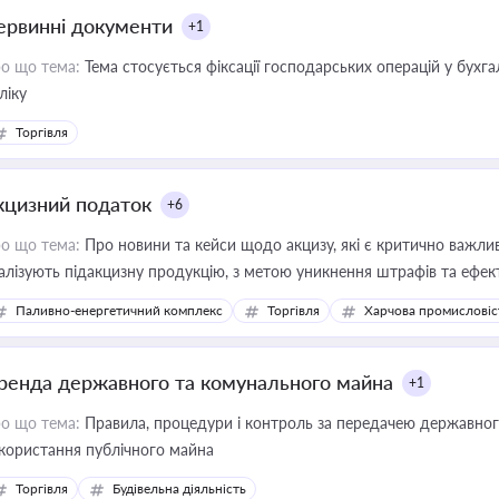
ервинні документи
+1
о що тема:
Тема стосується фіксації господарських операцій у бухг
ліку
Торгівля
кцизний податок
+6
о що тема:
Про новини та кейси щодо акцизу, які є критично важли
алізують підакцизну продукцію, з метою уникнення штрафів та ефек
Паливно-енергетичний комплекс
Торгівля
Харчова промисловіс
ренда державного та комунального майна
+1
о що тема:
Правила, процедури і контроль за передачею державног
користання публічного майна
Торгівля
Будівельна діяльність