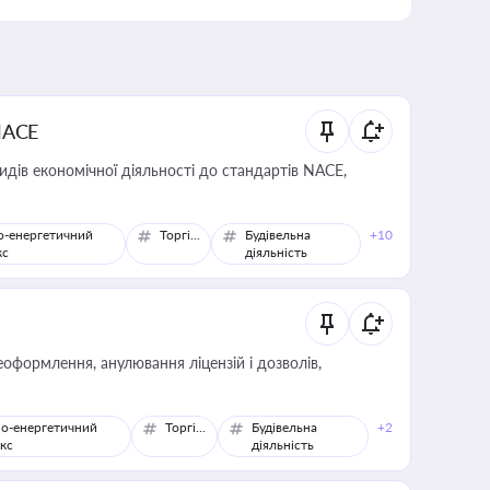
NACE
идів економічної діяльності до стандартів NACE,
о-енергетичний
Торгівля
Будівельна
+10
кс
діяльність
оформлення, анулювання ліцензій і дозволів,
о-енергетичний
Торгівля
Будівельна
+2
кс
діяльність