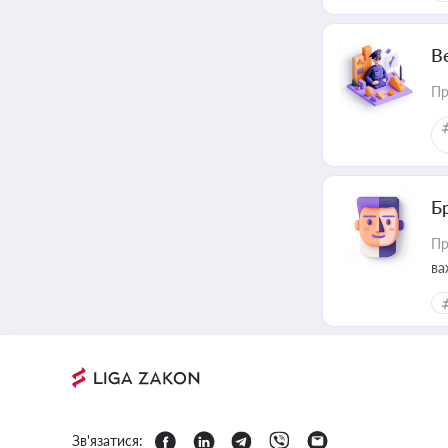
В
Пр
Б
Пр
ва
Зв'язатися: