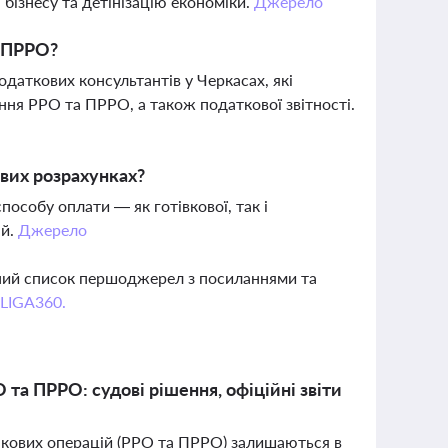
 бізнесу та детінізацію економіки.
Джерело
а ПРРО?
одаткових консультантів у Черкасах, які
ня РРО та ПРРО, а також податкової звітності.
ових розрахунках?
особу оплати — як готівкової, так і
ій.
Джерело
вний список першоджерел з посиланнями та
 LIGA360.
 та ПРРО: судові рішення, офіційні звіти
ункових операцій (РРО та ПРРО) залишаються в