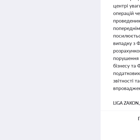
центрі уваг
операцій ч
проведених 
попереднім 
посилюється
випадку з 
розрахунко
порушення 
бізнесу та 
податкових
звітності т
впроваджен
LIGA ZAKON