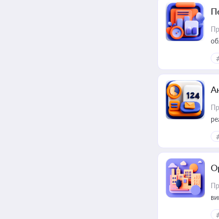
П
Пр
об
А
Пр
ре
О
Пр
ви