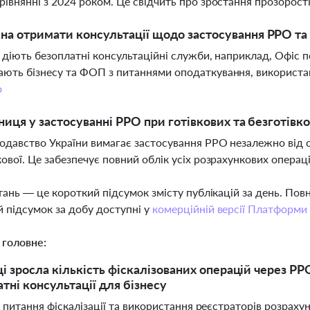
рівнянні з 2024 роком. Це свідчить про зростання прозорості
а отримати консультації щодо застосування РРО т
і діють безоплатні консультаційні служби, наприклад, Офіс п
ють бізнесу та ФОП з питаннями оподаткування, використан
о
зниця у застосуванні РРО при готівкових та безготівк
нодавство України вимагає застосування РРО незалежно від сп
кової. Це забезпечує повний облік усіх розрахункових операц
тань — це короткий підсумок змісту публікацій за день. По
 підсумок за добу доступні у
комерційній версії Платформи
 головне:
і зросла кількість фіскалізованих операцій через РРО
тні консультації для бізнесу
і питання фіскалізації та використання реєстраторів розрах