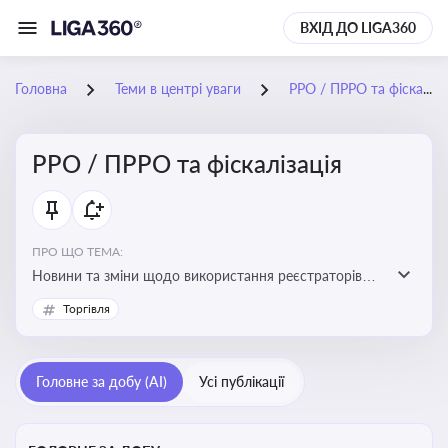
ВХІД ДО LIGA360
Головна
Теми в центрі уваги
РРО / ПРРО та фіскалізація
РРО / ПРРО та фіскалізація
ПРО ЩО ТЕМА:
Новини та зміни щодо використання реєстраторів
розрахункових операцій, аналіз законодавства про
Торгівля
РРО, позиції ДПС та судів щодо РРО
Головне за добу (AI)
Усі публікації