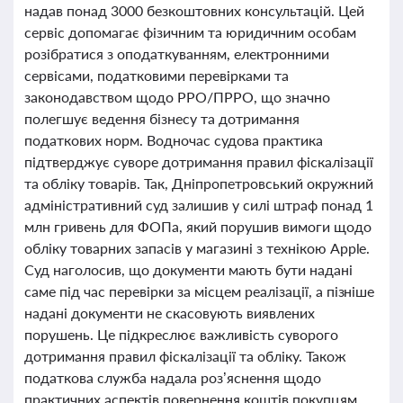
надав понад 3000 безкоштовних консультацій. Цей
сервіс допомагає фізичним та юридичним особам
розібратися з оподаткуванням, електронними
сервісами, податковими перевірками та
законодавством щодо РРО/ПРРО, що значно
полегшує ведення бізнесу та дотримання
податкових норм. Водночас судова практика
підтверджує суворе дотримання правил фіскалізації
та обліку товарів. Так, Дніпропетровський окружний
адміністративний суд залишив у силі штраф понад 1
млн гривень для ФОПа, який порушив вимоги щодо
обліку товарних запасів у магазині з технікою Apple.
Суд наголосив, що документи мають бути надані
саме під час перевірки за місцем реалізації, а пізніше
надані документи не скасовують виявлених
порушень. Це підкреслює важливість суворого
дотримання правил фіскалізації та обліку. Також
податкова служба надала роз’яснення щодо
практичних аспектів повернення коштів покупцям