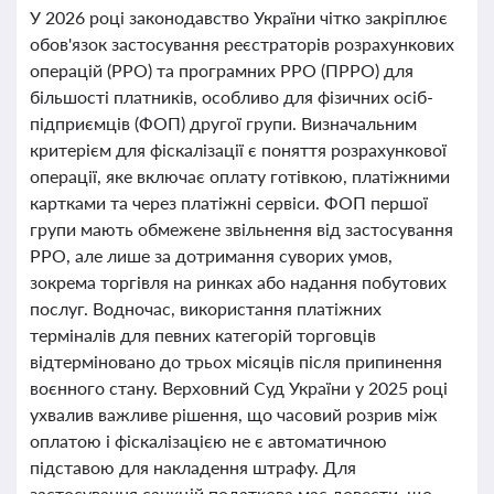
У 2026 році законодавство України чітко закріплює
обов'язок застосування реєстраторів розрахункових
операцій (РРО) та програмних РРО (ПРРО) для
більшості платників, особливо для фізичних осіб-
підприємців (ФОП) другої групи. Визначальним
критерієм для фіскалізації є поняття розрахункової
операції, яке включає оплату готівкою, платіжними
картками та через платіжні сервіси. ФОП першої
групи мають обмежене звільнення від застосування
РРО, але лише за дотримання суворих умов,
зокрема торгівля на ринках або надання побутових
послуг. Водночас, використання платіжних
терміналів для певних категорій торговців
відтерміновано до трьох місяців після припинення
воєнного стану. Верховний Суд України у 2025 році
ухвалив важливе рішення, що часовий розрив між
оплатою і фіскалізацією не є автоматичною
підставою для накладення штрафу. Для
застосування санкцій податкова має довести, що