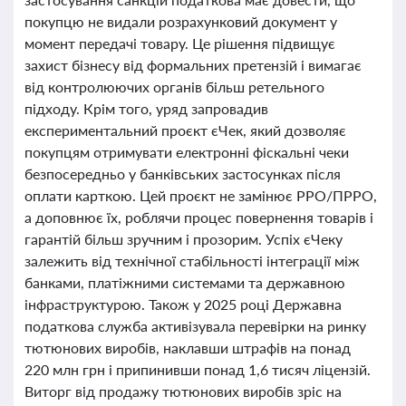
покупцю не видали розрахунковий документ у
момент передачі товару. Це рішення підвищує
захист бізнесу від формальних претензій і вимагає
від контролюючих органів більш ретельного
підходу. Крім того, уряд запровадив
експериментальний проєкт єЧек, який дозволяє
покупцям отримувати електронні фіскальні чеки
безпосередньо у банківських застосунках після
оплати карткою. Цей проєкт не замінює РРО/ПРРО,
а доповнює їх, роблячи процес повернення товарів і
гарантій більш зручним і прозорим. Успіх єЧеку
залежить від технічної стабільності інтеграції між
банками, платіжними системами та державною
інфраструктурою. Також у 2025 році Державна
податкова служба активізувала перевірки на ринку
тютюнових виробів, наклавши штрафів на понад
220 млн грн і припинивши понад 1,6 тисяч ліцензій.
Виторг від продажу тютюнових виробів зріс на