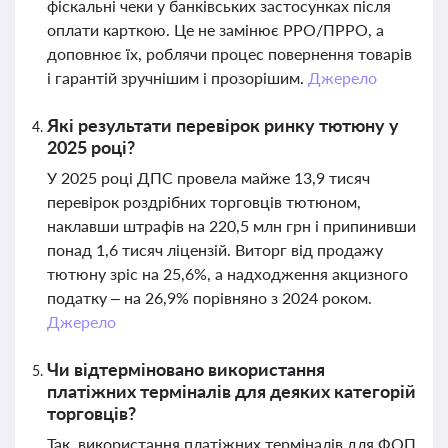
фіскальні чеки у банківських застосунках після
оплати карткою. Це не замінює РРО/ПРРО, а
доповнює їх, роблячи процес повернення товарів
і гарантій зручнішим і прозорішим.
Джерело
Які результати перевірок ринку тютюну у
2025 році?
У 2025 році ДПС провела майже 13,9 тисяч
перевірок роздрібних торговців тютюном,
наклавши штрафів на 220,5 млн грн і припинивши
понад 1,6 тисяч ліцензій. Виторг від продажу
тютюну зріс на 25,6%, а надходження акцизного
податку – на 26,9% порівняно з 2024 роком.
Джерело
Чи відтерміновано використання
платіжних терміналів для деяких категорій
торговців?
Так, використання платіжних терміналів для ФОП