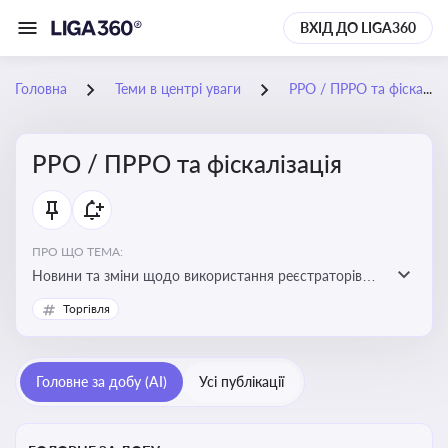
ВХІД ДО LIGA360
Головна
Теми в центрі уваги
РРО / ПРРО та фіскалізація
РРО / ПРРО та фіскалізація
ПРО ЩО ТЕМА:
Новини та зміни щодо використання реєстраторів
розрахункових операцій, аналіз законодавства про
Торгівля
РРО, позиції ДПС та судів щодо РРО
Головне за добу (AI)
Усі публікації