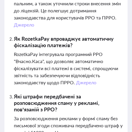
пальним, а також уточнили строки внесення змін
до ліцензій. Це полегшує дотримання
законодавства для користувачів РРО та ПРРО.
Джерело
Як RozetkaPay впроваджує автоматичну
фіскалізацію платежів?
RozetkaPay інтегрувала програмний РРО
"Вчасно.Каса", що дозволяє автоматично
фіскалізувати всі платежі в системі, спрощуючи
звітність та забезпечуючи відповідність
законодавству щодо ПРРО.
Джерело
Які штрафи передбачені за
розповсюдження спаму у рекламі,
пов’язаній з РРО?
За розповсюдження реклами у формі спаму без
письмової згоди споживача передбачено штраф у