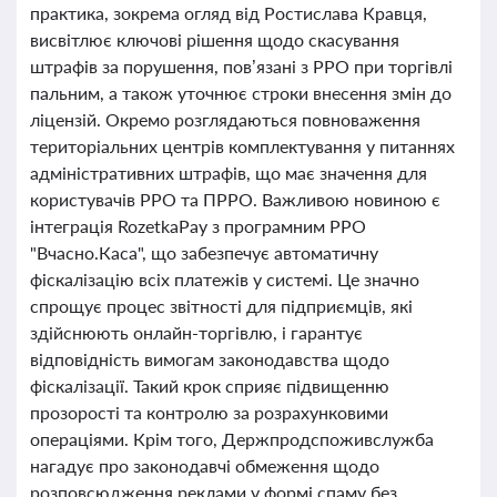
практика, зокрема огляд від Ростислава Кравця,
висвітлює ключові рішення щодо скасування
штрафів за порушення, пов’язані з РРО при торгівлі
пальним, а також уточнює строки внесення змін до
ліцензій. Окремо розглядаються повноваження
територіальних центрів комплектування у питаннях
адміністративних штрафів, що має значення для
користувачів РРО та ПРРО. Важливою новиною є
інтеграція RozetkaPay з програмним РРО
"Вчасно.Каса", що забезпечує автоматичну
фіскалізацію всіх платежів у системі. Це значно
спрощує процес звітності для підприємців, які
здійснюють онлайн-торгівлю, і гарантує
відповідність вимогам законодавства щодо
фіскалізації. Такий крок сприяє підвищенню
прозорості та контролю за розрахунковими
операціями. Крім того, Держпродспоживслужба
нагадує про законодавчі обмеження щодо
розповсюдження реклами у формі спаму без