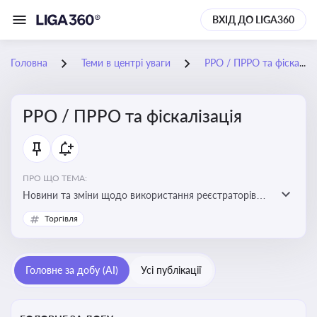
ВХІД ДО LIGA360
Головна
Теми в центрі уваги
РРО / ПРРО та фіскалізація
РРО / ПРРО та фіскалізація
ПРО ЩО ТЕМА:
Новини та зміни щодо використання реєстраторів
розрахункових операцій, аналіз законодавства про
Торгівля
РРО, позиції ДПС та судів щодо РРО
Головне за добу (AI)
Усі публікації