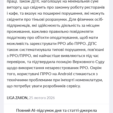
праці. Також ДПС наголошує на мінімальній сумі
виторгу, що свідчить про законну роботу ресторанів
і кафе, та вказує на поширені порушення, які можуть
свідчити про тіньові розрахунки. Для фізичних осіб-
підприємців, які здійснюють діяльність за місцем
проживання, важливо правильно повідомляти
податкову про об'єкти оподаткування, щоб мати
можливість зареєструвати РРО або ПРРО. ДПС
також систематизувала типові порушення, пов'язані
з РРО/ПРРО, які найчастіше виявляються під час
перевірок, та підтвердила позицію Верховного Суду
щодо використання незареєстрованих РРО. Окрім
того, користувачі ПРРО на Android стикаються з
технічними проблемами при імпорті номенклатури,
що потребує уваги розробників сервісу.
LIGA ZAKON,
25 лютого 2026
Повний AI-підсумок дня та статті-джерела