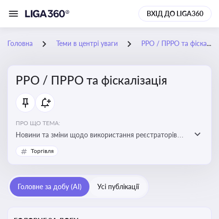
ВХІД ДО LIGA360
Головна
Теми в центрі уваги
РРО / ПРРО та фіскалізація
РРО / ПРРО та фіскалізація
ПРО ЩО ТЕМА:
Новини та зміни щодо використання реєстраторів
розрахункових операцій, аналіз законодавства про
Торгівля
РРО, позиції ДПС та судів щодо РРО
Головне за добу (AI)
Усі публікації