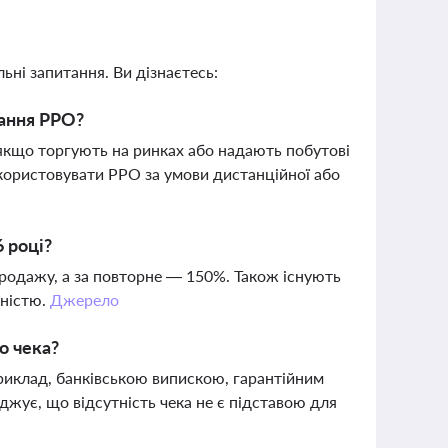
ьні запитання. Ви дізнаєтесь:
тання РРО?
якщо торгують на ринках або надають побутові
икористовувати РРО за умови дистанційної або
 році?
родажу, а за повторне — 150%. Також існують
тністю.
Джерело
о чека?
риклад, банківською випискою, гарантійним
жує, що відсутність чека не є підставою для