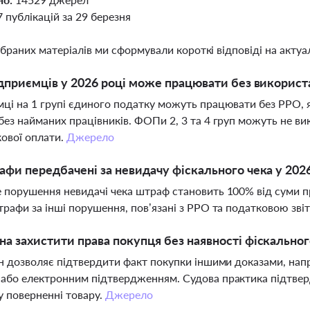
7 публікацій за 29 березня
ібраних матеріалів ми сформували короткі відповіді на актуал
ідприємців у 2026 році може працювати без викорис
ці на 1 групі єдиного податку можуть працювати без РРО, 
без найманих працівників. ФОПи 2, 3 та 4 груп можуть не в
кової оплати.
Джерело
афи передбачені за невидачу фіскального чека у 2026
 порушення невидачі чека штраф становить 100% від суми п
трафи за інші порушення, пов’язані з РРО та податковою зві
а захистити права покупця без наявності фіскальног
он дозволяє підтвердити факт покупки іншими доказами, нап
або електронним підтвердженням. Судова практика підтверд
у поверненні товару.
Джерело