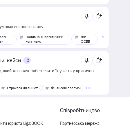
 умовах воєнного стану
сові
Паливно-енергетичний
ЖКГ,
+9
ги
комплекс
ОСББ
ни, кейси
+2
 який дозволяє забезпечити їх участь у критично
Страхова діяльність
Фінансові послуги
+11
Співробітництво
айти юриста Liga:BOOK
Партнерська мережа