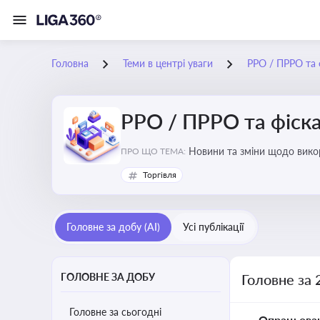
Головна
Теми в центрі уваги
РРО / ПРРО та ф
РРО / ПРРО та фіска
ПРО ЩО ТЕМА:
Торгівля
Головне за добу (AI)
Усі публікації
ГОЛОВНЕ ЗА ДОБУ
Головне за 
Головне за сьогодні
Опрацьова