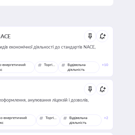
NACE
идів економічної діяльності до стандартів NACE,
о-енергетичний
Торгівля
Будівельна
+10
кс
діяльність
оформлення, анулювання ліцензій і дозволів,
о-енергетичний
Торгівля
Будівельна
+2
кс
діяльність