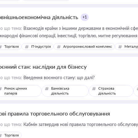
овнішньоекономічна діяльність
+1
о що тема:
Взаємодія країни з іншими державами в економічній сфері
жнародні фінансові операції, інвестиції, торгівлю, митне регулювання
Торгівля
IT-індустрія
Агропромисловий комплекс
Металу
оєнний стан: наслідки для бізнесу
о що тема:
Введення воєнного стану: що далі?
Ринок цінних
Банківська
Страхова
паперів
діяльність
діяльність
ові правила торговельного обслуговування
о що тема:
Кабмін затвердив нові правила торговельного обслугов
Торгівля