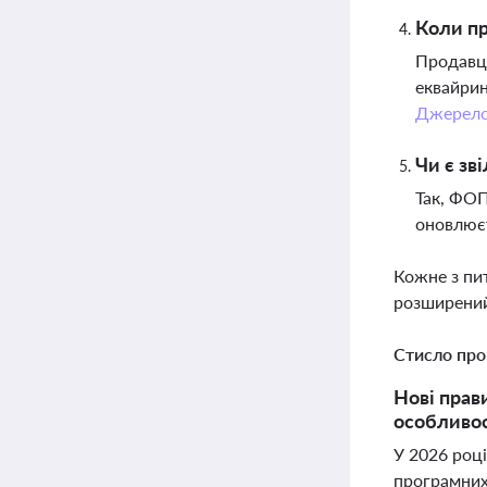
Коли пр
Продавці
еквайрин
Джерел
Чи є зв
Так, ФОП
оновлюєт
Кожне з пи
розширений
Стисло про
Нові прав
особливос
У 2026 роц
програмних