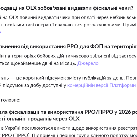
одавці на OLX зобов’язані видавати фіскальні чеки?
 на OLX повинні видавати чеки при оплаті через небанківські
г, оскільки такі операції вважаються розрахунковими. Прямі 
о
ільнення від використання РРО для ФОП на територія
и на територіях бойових дій тимчасово звільнені від застосу
ься щонайменше двічі на місяць.
Джерело
тань — це короткий підсумок змісту публікацій за день. По
 підсумок за добу доступні у
комерційній версії Платформи
 головне:
ила фіскалізації та використання РРО/ПРРО у 2026 р
ті онлайн-продажів через OLX
і в Україні посилюються вимоги щодо використання реєстрат
 РРО (ПРРО). Підприємці першої групи єдиного податку мо