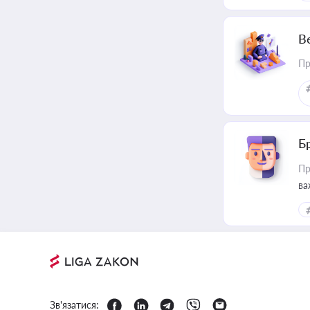
В
Пр
Б
Пр
ва
Зв'язатися: