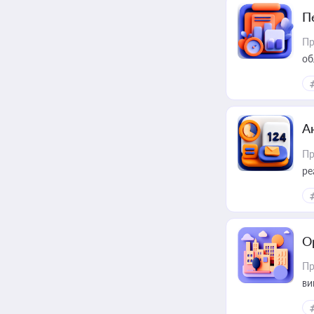
П
Пр
об
А
Пр
ре
О
Пр
ви