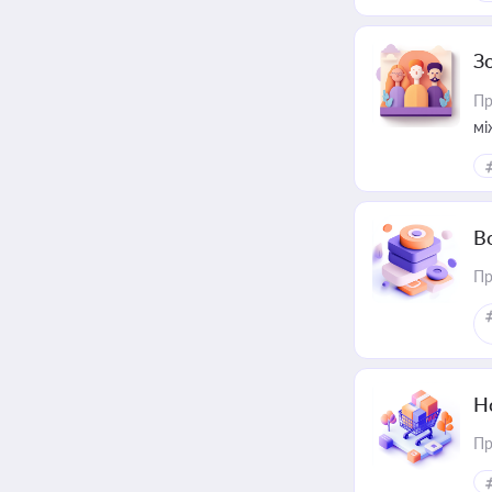
З
Пр
мі
В
Пр
Н
Пр