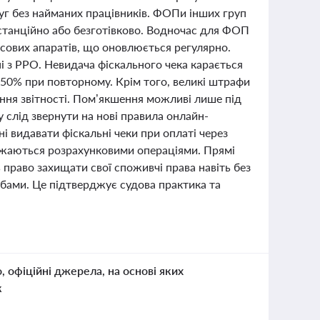
луг без найманих працівників. ФОПи інших груп
станційно або безготівково. Водночас для ФОП
асових апаратів, що оновлюється регулярно.
і з РРО. Невидача фіскального чека карається
50% при повторному. Крім того, великі штрафи
ення звітності. Пом’якшення можливі лише під
 слід звернути на нові правила онлайн-
і видавати фіскальні чеки при оплаті через
вважаються розрахунковими операціями. Прямі
 право захищати свої споживчі права навіть без
бами. Це підтверджує судова практика та
о, офіційні джерела, на основі яких
к