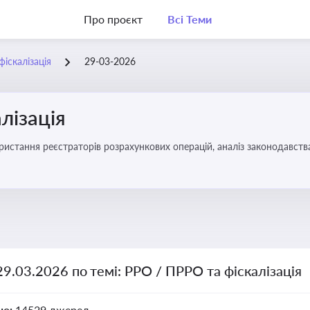
Про проєкт
Всі Теми
іскалізація
29-03-2026
лізація
29.03.2026 по темі: РРО / ПРРО та фіскалізація
но:
14529 джерел