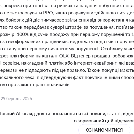
, зокрема при торгівлі на ринках та надання побутових пос
о не застосовувати РРО, якщо розрахунки здійснюються ди
ях бойових дій діє тимчасове звільнення від використання к
тво також передбачає суворі штрафи за порушення, пов’язан
розмірі 100% від суми продажу при першому порушенні та 1
і за неоформлених працівників, недоплату податків і поруш
го стану при першому виявленому порушенні. Особливу увагу
рез платформи на кшталт OLX. Відтепер продавці зобов’язан
і сервіси, накладений платіж або інтернет-еквайринг, які 
перекази не підпадають під це правило. Також покупці мають
фіскального чека, підтверджуючи факт покупки іншими спосо
тво про захист прав споживачів.
,
29 березня 2026
Повний AI-огляд дня та посилання на всі новини, статті, віде
сформований цей підсумо
ОЗНАЙОМИТИСЯ