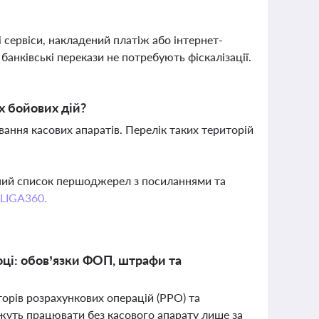
 сервіси, накладений платіж або інтернет-
банківські перекази не потребують фіскалізації.
х бойових дій?
вання касових апаратів. Перелік таких територій
вний список першоджерел з посиланнями та
 LIGA360.
оці: обов’язки ФОП, штрафи та
орів розрахункових операцій (РРО) та
жуть працювати без касового апарату лише за