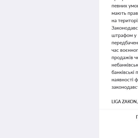
певних умов
мають прав
на територі
Законодавс
штрафом у 
передбачен
час воєнно
продажів че
небанківськ
банківські 
наявності 
законодавс
LIGA ZAKON