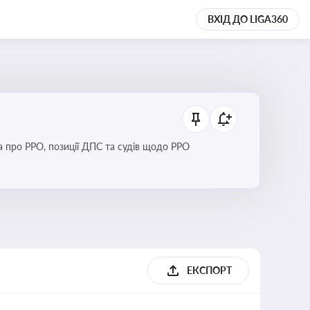
ВХІД ДО LIGA360
Новини та зміни щодо використання реєстраторів розрахункових операцій, аналіз законодавства про РРО, позиції ДПС та судів щодо РРО
ЕКСПОРТ