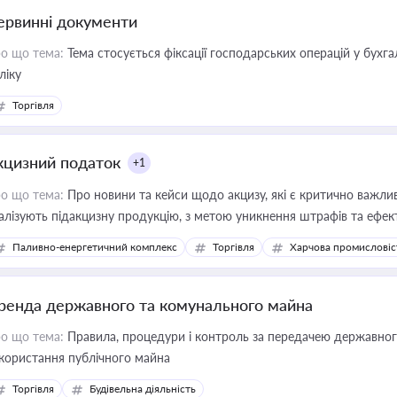
ервинні документи
о що тема:
Тема стосується фіксації господарських операцій у бухг
ліку
Торгівля
кцизний податок
+1
о що тема:
Про новини та кейси щодо акцизу, які є критично важли
алізують підакцизну продукцію, з метою уникнення штрафів та ефек
Паливно-енергетичний комплекс
Торгівля
Харчова промисловіс
ренда державного та комунального майна
о що тема:
Правила, процедури і контроль за передачею державног
користання публічного майна
Торгівля
Будівельна діяльність