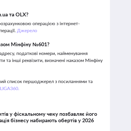
.ua та OLX?
розрахунковою операцією з інтернет-
перації.
Джерело
аказом Мінфіну №601?
адресу, податкові номери, найменування
и та інші реквізити, визначені наказом Мінфіну
вний список першоджерел з посиланнями та
 LIGA360.
итів у фіскальному чеку позбавляє його
ація бізнесу набирають обертів у 2026