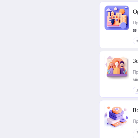
О
Пр
ви
З
Пр
мі
В
Пр