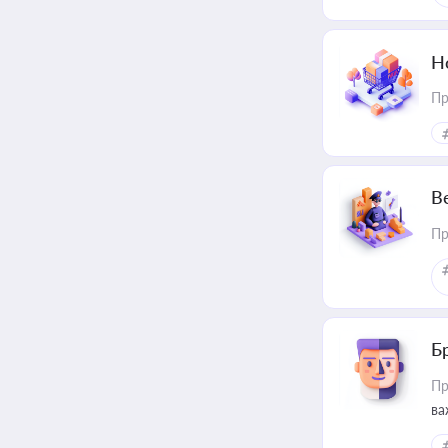
Н
Пр
В
Пр
Б
Пр
ва