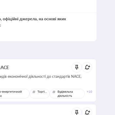
о, офіційні джерела, на основі яких
к
NACE
идів економічної діяльності до стандартів NACE,
о-енергетичний
Торгівля
Будівельна
+10
кс
діяльність