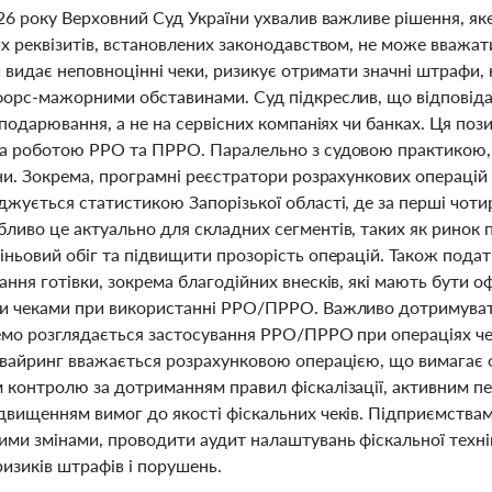
26 року Верховний Суд України ухвалив важливе рішення, яке 
их реквізитів, встановлених законодавством, не може вважа
й видає неповноцінні чеки, ризикує отримати значні штрафи,
форс-мажорними обставинами. Суд підкреслив, що відповідаль
сподарювання, а не на сервісних компаніях чи банках. Ця п
а роботою РРО та ПРРО. Паралельно з судовою практикою, у
ни. Зокрема, програмні реєстратори розрахункових операцій
джується статистикою Запорізької області, де за перші чоти
ливо це актуально для складних сегментів, таких як ринок 
іньовий обіг та підвищити прозорість операцій. Також пода
ання готівки, зокрема благодійних внесків, які мають бути
и чеками при використанні РРО/ПРРО. Важливо дотримуватис
емо розглядається застосування РРО/ПРРО при операціях чер
вайринг вважається розрахунковою операцією, що вимагає фі
 контролю за дотриманням правил фіскалізації, активним п
двищенням вимог до якості фіскальних чеків. Підприємства
ими змінами, проводити аудит налаштувань фіскальної техні
 ризиків штрафів і порушень.