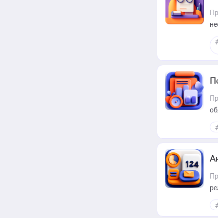
Пр
не
П
Пр
об
А
Пр
ре