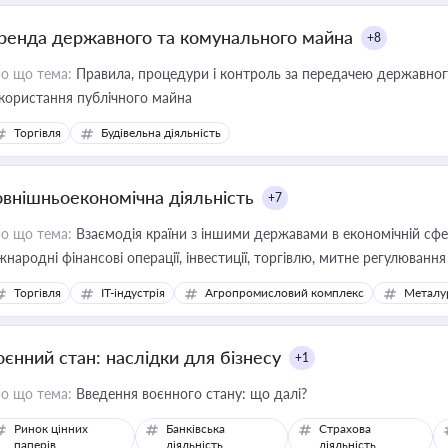
ренда державного та комунального майна
+8
о що тема:
Правила, процедури і контроль за передачею державног
користання публічного майна
Торгівля
Будівельна діяльність
овнішньоекономічна діяльність
+7
о що тема:
Взаємодія країни з іншими державами в економічній сфері
жнародні фінансові операції, інвестиції, торгівлю, митне регулювання
Торгівля
IT-індустрія
Агропромисловий комплекс
Металу
оєнний стан: наслідки для бізнесу
+1
о що тема:
Введення воєнного стану: що далі?
Ринок цінних
Банківська
Страхова
паперів
діяльність
діяльність