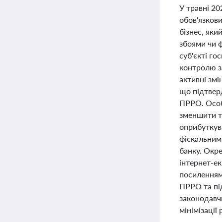
У травні 20
обов'язков
бізнес, яки
збоями чи 
суб'єкті го
контролю з
активні змі
що підтвер
ПРРО. Особ
зменшити т
оприбуткув
фіскальним
банку. Окр
інтернет-ек
посиленням
ПРРО та пі
законодавч
мінімізації