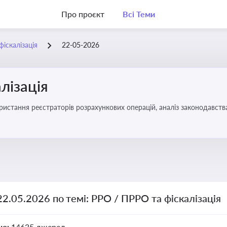
Про проєкт
Всі Теми
іскалізація
22-05-2026
лізація
22.05.2026 по темі: РРО / ПРРО та фіскалізація
но:
14635 джерел