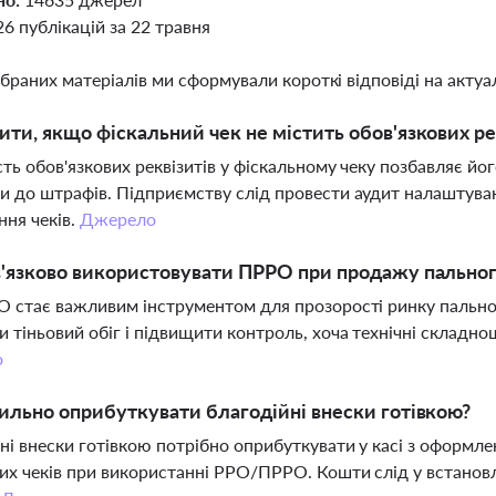
26 публікацій за 22 травня
ібраних матеріалів ми сформували короткі відповіді на актуал
ти, якщо фіскальний чек не містить обов'язкових ре
сть обов'язкових реквізитів у фіскальному чеку позбавляє й
и до штрафів. Підприємству слід провести аудит налаштув
ня чеків.
Джерело
'язково використовувати ПРРО при продажу пальног
О стає важливим інструментом для прозорості ринку паль
 тіньовий обіг і підвищити контроль, хоча технічні склад
о
ильно оприбуткувати благодійні внески готівкою?
ні внески готівкою потрібно оприбуткувати у касі з оформл
их чеків при використанні РРО/ПРРО. Кошти слід у встановл