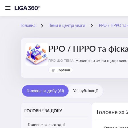
Головна
Теми в центрі уваги
РРО / ПРРО та ф
РРО / ПРРО та фіска
ПРО ЩО ТЕМА:
Торгівля
Головне за добу (AI)
Усі публікації
ГОЛОВНЕ ЗА ДОБУ
Головне за 
Головне за сьогодні
Опрацьова