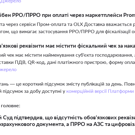
.
Джерело
ібен РРО/ПРРО при оплаті через маркетплейси Prom
ата через сервіси Пром-оплата та OLX Доставка вважається 
гом, що вимагає застосування РРО/ПРРО для фіскалізації о
в'язкові реквізити має містити фіскальний чек за н
ий чек має містити найменування суб'єкта господарювання, 
 ставки ПДВ, QR-код, дані платіжного пристрою, форму оплат
жерело
тань — це короткий підсумок змісту публікацій за день. По
 підсумок за добу доступні у
комерційній версії Платформи
 головне:
 Суд підтвердив, що відсутність обов'язкових реквіз
озрахункового документа, а ПРРО на АЗС та цифровіз