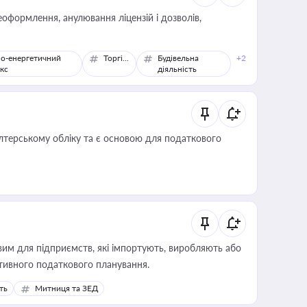
оформлення, анулювання ліцензій і дозволів,
о-енергетичний
Торгівля
Будівельна
+2
кс
діяльність
алтерському обліку та є основою для податкового
вим для підприємств, які імпортують, виробляють або
тивного податкового планування.
ть
Митниця та ЗЕД