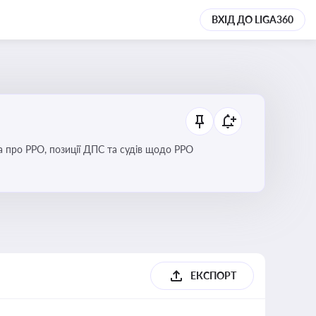
ВХІД ДО LIGA360
Новини та зміни щодо використання реєстраторів розрахункових операцій, аналіз законодавства про РРО, позиції ДПС та судів щодо РРО
ЕКСПОРТ