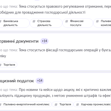
о що тема:
Тема стосується правового регулювання отримання, пере
обхідних для провадження господарської діяльності
Банківська
Страхова
Фінансові
Паливн
діяльність
діяльність
послуги
компле
ервинні документи
+14
о що тема:
Тема стосується фіксації господарських операцій у бухг
ліку
Торгівля
кцизний податок
+14
о що тема:
Про новини та кейси щодо акцизу, які є критично важли
алізують підакцизну продукцію, з метою уникнення штрафів та ефек
Паливно-енергетичний комплекс
Торгівля
Харчова промисловіс