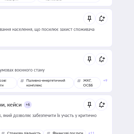
ування населення, що посилює захист споживача
 умовах воєнного стану
сові
Паливно-енергетичний
ЖКГ,
+9
ги
комплекс
ОСББ
ни, кейси
+6
 який дозволяє забезпечити їх участь у критично
Страхова діяльність
Фінансові послуги
+11