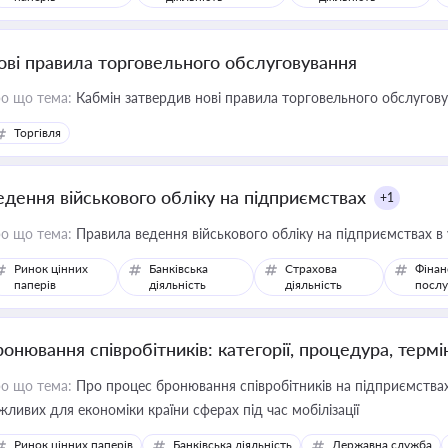
ові правила торговельного обслуговування
о що тема:
Кабмін затвердив нові правила торговельного обслугов
Торгівля
едення військового обліку на підприємствах
+1
о що тема:
Правила ведення військового обліку на підприємствах в
Ринок цінних
Банківська
Страхова
Фінан
паперів
діяльність
діяльність
послу
ронювання співробітників: категорії, процедура, термі
о що тема:
Про процес бронювання співробітників на підприємствах,
жливих для економіки країни сферах під час мобілізації
Ринок цінних паперів
Банківська діяльність
Державна служба