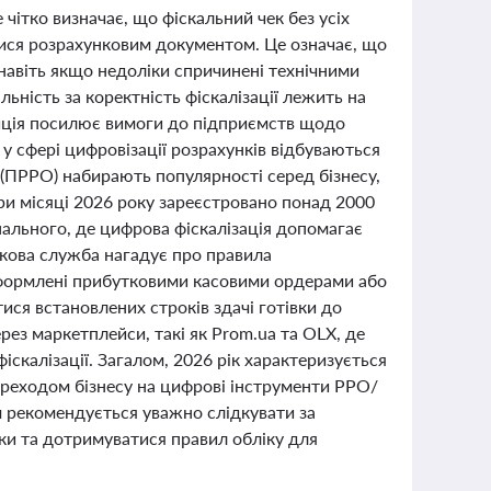
чітко визначає, що фіскальний чек без усіх
тися розрахунковим документом. Це означає, що
 навіть якщо недоліки спричинені технічними
ність за коректність фіскалізації лежить на
озиція посилює вимоги до підприємств щодо
 сфері цифровізації розрахунків відбуваються
 (ПРРО) набирають популярності серед бізнесу,
ри місяці 2026 року зареєстровано понад 2000
пального, де цифрова фіскалізація допомагає
ткова служба нагадує про правила
 оформлені прибутковими касовими ордерами або
я встановлених строків здачі готівки до
ез маркетплейси, такі як Prom.ua та OLX, де
скалізації. Загалом, 2026 рік характеризується
ереходом бізнесу на цифрові інструменти РРО/
м рекомендується уважно слідкувати за
ки та дотримуватися правил обліку для