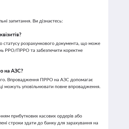
ьні запитання. Ви дізнаєтесь:
квізитів?
ого статусу розрахункового документа, що може
ань РРО/ПРРО та забезпечити коректне
о на АЗС?
ного. Впровадження ПРРО на АЗС допомагає
нощі можуть уповільнювати повне впровадження.
енням прибуткових касових ордерів або
ені строки здати до банку для зарахування на