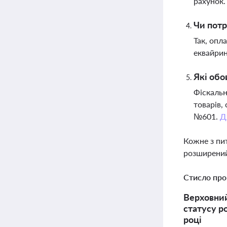
рахунок
Чи потр
Так, опл
еквайрин
Які обо
Фіскальн
товарів,
№601.
Д
Кожне з пи
розширений
Стисло про
Верховний
статусу р
році