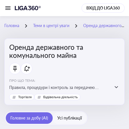
ВХІД ДО LIGA360
Головна
Теми в центрі уваги
Оренда державного та комунального майна
Оренда державного та
комунального майна
ПРО ЩО ТЕМА:
Правила, процедури і контроль за передачею
державного та комунального майна в оренду. Кейси
Торгівля
Будівельна діяльність
використання публічного майна
Головне за добу (AI)
Усі публікації