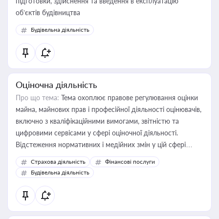
підготовки, здійснення та введення в експлуатацію
об’єктів будівництва
Будівельна діяльність
Оціночна діяльність
Про що тема:
Тема охоплює правове регулювання оцінки
майна, майнових прав і професійної діяльності оцінювачів,
включно з кваліфікаційними вимогами, звітністю та
цифровими сервісами у сфері оціночної діяльності.
Відстеження нормативних і медійних змін у цій сфері
корисне для власника бізнесу, керівника, юриста або
Страхова діяльність
Фінансові послуги
бухгалтера під час оподаткування, приватизації, оренди
Будівельна діяльність
державного майна, корпоративних угод і перевірки
статусу суб'єктів оціночної діяльності