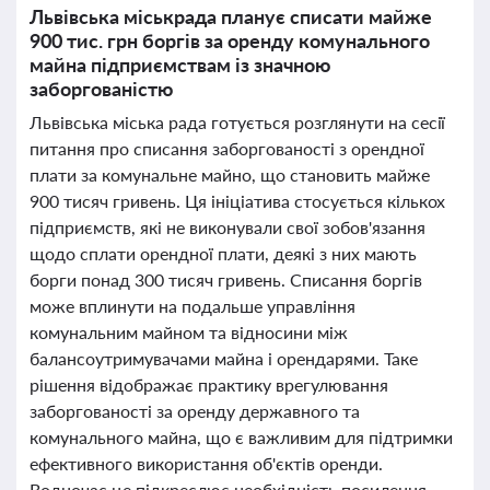
Львівська міськрада планує списати майже
900 тис. грн боргів за оренду комунального
майна підприємствам із значною
заборгованістю
Львівська міська рада готується розглянути на сесії
питання про списання заборгованості з орендної
плати за комунальне майно, що становить майже
900 тисяч гривень. Ця ініціатива стосується кількох
підприємств, які не виконували свої зобов'язання
щодо сплати орендної плати, деякі з них мають
борги понад 300 тисяч гривень. Списання боргів
може вплинути на подальше управління
комунальним майном та відносини між
балансоутримувачами майна і орендарями. Таке
рішення відображає практику врегулювання
заборгованості за оренду державного та
комунального майна, що є важливим для підтримки
ефективного використання об'єктів оренди.
Водночас це підкреслює необхідність посилення