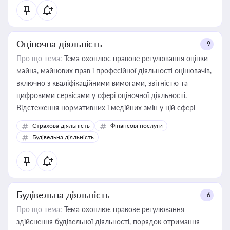
Оціночна діяльність
+9
Про що тема:
Тема охоплює правове регулювання оцінки
майна, майнових прав і професійної діяльності оцінювачів,
включно з кваліфікаційними вимогами, звітністю та
цифровими сервісами у сфері оціночної діяльності.
Відстеження нормативних і медійних змін у цій сфері
корисне для власника бізнесу, керівника, юриста або
Страхова діяльність
Фінансові послуги
бухгалтера під час оподаткування, приватизації, оренди
Будівельна діяльність
державного майна, корпоративних угод і перевірки
статусу суб'єктів оціночної діяльності
Будівельна діяльність
+6
Про що тема:
Тема охоплює правове регулювання
здійснення будівельної діяльності, порядок отримання