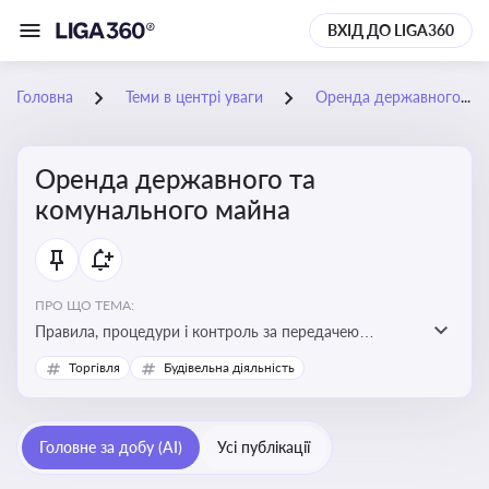
ВХІД ДО LIGA360
Головна
Теми в центрі уваги
Оренда державного та комунального майна
Оренда державного та
комунального майна
ПРО ЩО ТЕМА:
Правила, процедури і контроль за передачею
державного та комунального майна в оренду. Кейси
Торгівля
Будівельна діяльність
використання публічного майна
Головне за добу (AI)
Усі публікації