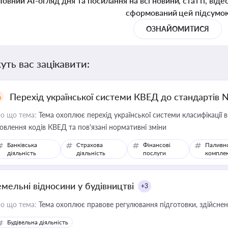
Повний AI-огляд дня та посилання на всі новини, статті, віде
сформований цей підсумо
ОЗНАЙОМИТИСЯ
уть вас зацікавити:
Перехід української системи КВЕД до стандартів 
о що тема:
Тема охоплює перехід української системи класифікації в
овлення кодів КВЕД та пов'язані нормативні зміни
Банківська
Страхова
Фінансові
Паливн
діяльність
діяльність
послуги
компле
емельні відносини у будівництві
+3
о що тема:
Тема охоплює правове регулювання підготовки, здійсненн
Будівельна діяльність