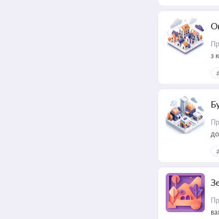
О
Пр
з 
ме
пр
Б
Пр
до
З
Пр
ва