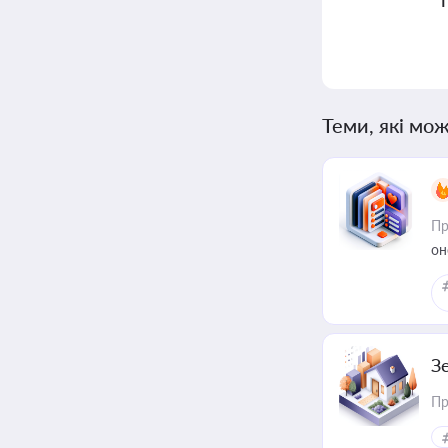
Теми, які мож
Пр
он
З
Пр