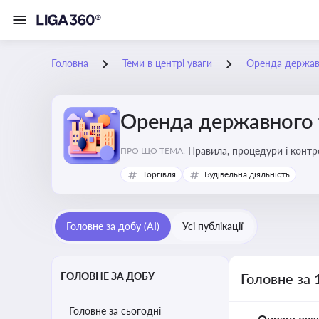
Головна
Теми в центрі уваги
Оренда держав
Оренда державного 
Правила, процедури і конт
ПРО ЩО ТЕМА:
Торгівля
Будівельна діяльність
Головне за добу (AI)
Усі публікації
ГОЛОВНЕ ЗА ДОБУ
Головне за 
Головне за сьогодні
Опрацьова