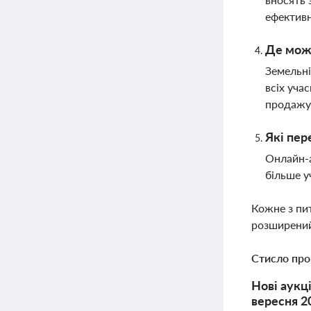
ефективн
Де можн
Земельні
всіх уча
продажу 
Які пер
Онлайн-а
більше у
Кожне з пи
розширений
Стисло про
Нові аукц
вересня 2