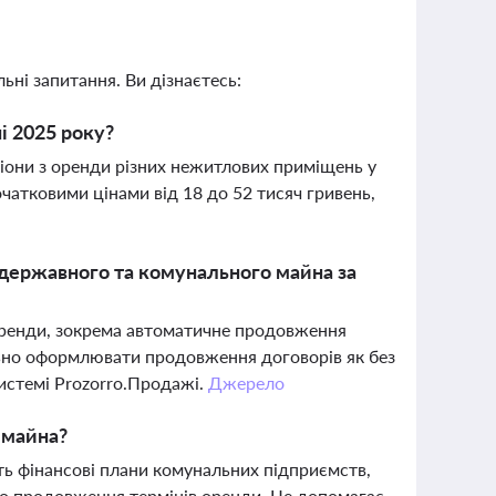
ьні запитання. Ви дізнаєтесь:
і 2025 року?
іони з оренди різних нежитлових приміщень у
очатковими цінами від 18 до 52 тисяч гривень,
державного та комунального майна за
оренди, зокрема автоматичне продовження
ильно оформлювати продовження договорів як без
 системі Prozorro.Продажі.
Джерело
 майна?
ють фінансові плани комунальних підприємств,
до продовження термінів оренди. Це допомагає