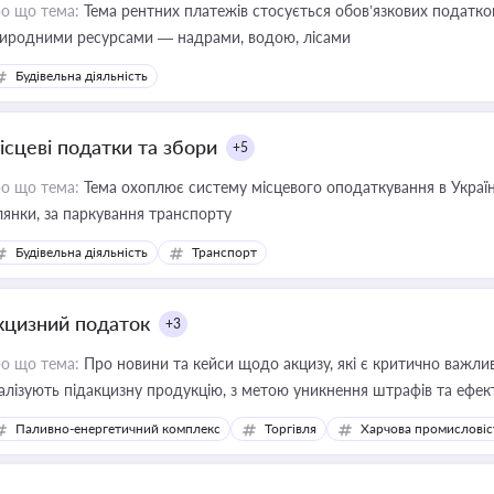
о що тема:
Тема рентних платежів стосується обов’язкових податков
иродними ресурсами — надрами, водою, лісами
Будівельна діяльність
ісцеві податки та збори
+5
о що тема:
Тема охоплює систему місцевого оподаткування в Україні
ділянки, за паркування транспорту
Будівельна діяльність
Транспорт
кцизний податок
+3
о що тема:
Про новини та кейси щодо акцизу, які є критично важли
алізують підакцизну продукцію, з метою уникнення штрафів та ефек
Паливно-енергетичний комплекс
Торгівля
Харчова промисловіс