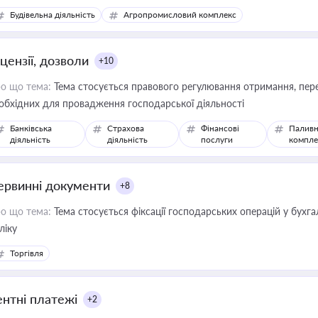
сурсами
Будівельна діяльність
Агропромисловий комплекс
цензії, дозволи
+10
о що тема:
Тема стосується правового регулювання отримання, пере
обхідних для провадження господарської діяльності
Банківська
Страхова
Фінансові
Паливн
діяльність
діяльність
послуги
компле
ервинні документи
+8
о що тема:
Тема стосується фіксації господарських операцій у бухг
ліку
Торгівля
ентні платежі
+2