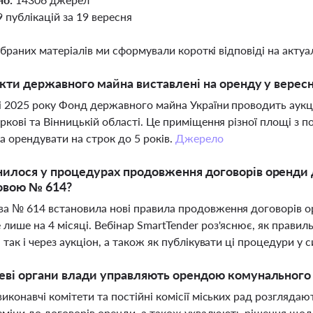
9 публікацій за 19 вересня
ібраних матеріалів ми сформували короткі відповіді на актуал
єкти державного майна виставлені на оренду у вересн
і 2025 року Фонд державного майна України проводить аукц
аркові та Вінницькій області. Це приміщення різної площі з п
а орендувати на строк до 5 років.
Джерело
илося у процедурах продовження договорів оренди 
овою № 614?
а № 614 встановила нові правила продовження договорів 
лише на 4 місяці. Вебінар SmartTender роз'яснює, як прав
, так і через аукціон, а також як публікувати ці процедури у
еві органи влади управляють орендою комунального
виконавчі комітети та постійні комісії міських рад розгляда
зміни до договорів оренди, а також ухвалюють рішення що