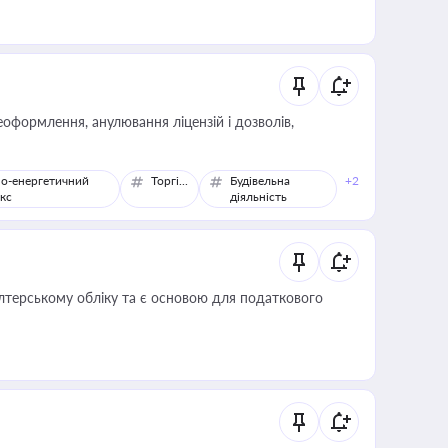
оформлення, анулювання ліцензій і дозволів,
о-енергетичний
Торгівля
Будівельна
+2
кс
діяльність
алтерському обліку та є основою для податкового