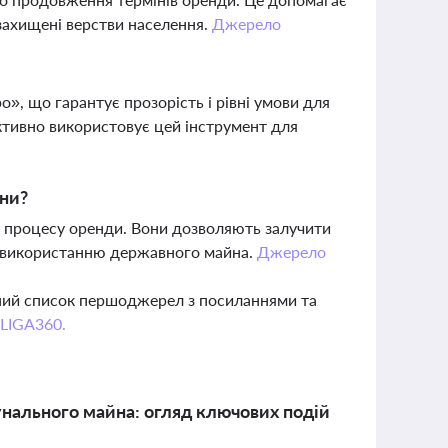
захищені верстви населення.
Джерело
, що гарантує прозорість і рівні умови для
активно використовує цей інструмент для
они?
ть процесу оренди. Вони дозволяють залучити
у використанню державного майна.
Джерело
вний список першоджерел з посиланнями та
 LIGA360.
унального майна: огляд ключових подій