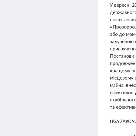
У вересні 2
державного
нежитлових 
«Прозорро.П
або до мом
залученню і
присвячено
Постанови 
продовженн
кращому ро
місцевому р
майна, внес
ефективне 
стабільного
та ефективн
LIGA ZAKON