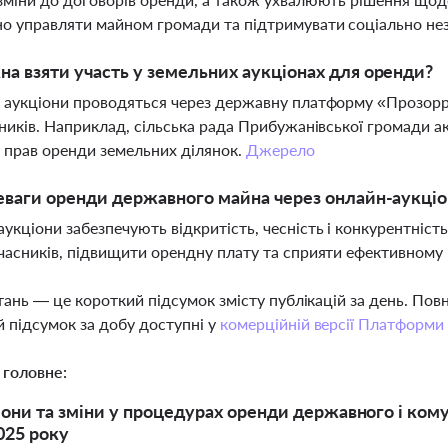
о управляти майном громади та підтримувати соціально не
а взяти участь у земельних аукціонах для оренди?
 аукціони проводяться через державну платформу «Прозорро»
сників. Наприклад, сільська рада Прибужанівської громади 
прав оренди земельних ділянок.
Джерело
еваги оренди державного майна через онлайн-аукці
укціони забезпечують відкритість, чесність і конкурентніс
часників, підвищити орендну плату та сприяти ефективном
тань — це короткий підсумок змісту публікацій за день. По
 підсумок за добу доступні у
комерційній версії Платформи
 головне:
іони та зміни у процедурах оренди державного і ком
025 року