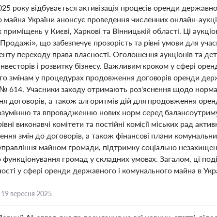
025 року відбувається активізація процесів оренди державн
 майна України анонсує проведення численних онлайн-аукціо
приміщень у Києві, Харкові та Вінницькій області. Ці аукці
родажі», що забезпечує прозорість та рівні умови для учасн
енту переходу права власності. Оголошення аукціонів та де
нвесторів і розвитку бізнесу. Важливим кроком у сфері орен
го змінам у процедурах продовження договорів оренди дер
№ 614. Учасники заходу отримають роз'яснення щодо нормат
я договорів, а також алгоритмів дій для продовження оренд
зумінню та впровадженню нових норм серед балансоутримув
івні виконавчі комітети та постійні комісії міських рад ак
ення змін до договорів, а також фінансові плани комунальни
управління майном громади, підтримку соціально незахищен
 функціонування громад у складних умовах. Загалом, ці поді
ості у сфері оренди державного і комунального майна в Укра
,
19 вересня 2025