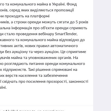
ого та комунального майна в Україні. Фонд
нів, серед яких виділяються пропозиції
они проходять на платформі
иків, а строки оренди можуть сягати до 5 років
тальна інформація про об'єкти оренди сприяють
ди стало проведення вебінару SmartTender,
жавного та комунального майна відповідно до
ивних актів, нових правил автоматичного
и без аукціону та через аукціон. Це сприятиме
ачів майна та уповноважених органів. На
тивно розглядають питання оренди комунального
х підприємств. Такі рішення спрямовані на
их верств населення та забезпечення
ї свідчать про посилення прозорості, законності
їні.