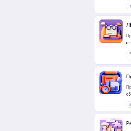
ре
Лі
Пр
не
П
Пр
об
Р