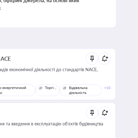
о, офіційні джерела, на основі яких
к
NACE
идів економічної діяльності до стандартів NACE,
о-енергетичний
Торгівля
Будівельна
+10
кс
діяльність
я та введення в експлуатацію об’єктів будівництва