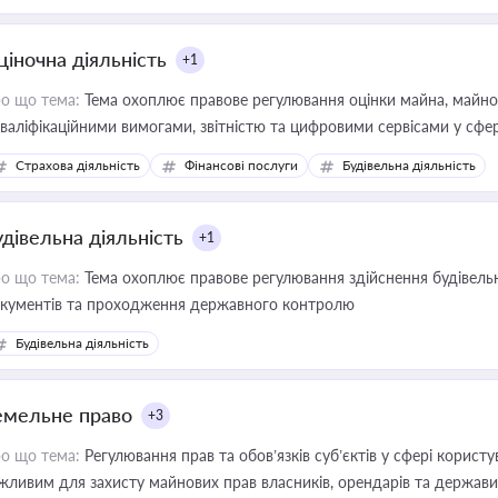
ціночна діяльність
+1
о що тема:
Тема охоплює правове регулювання оцінки майна, майнови
кваліфікаційними вимогами, звітністю та цифровими сервісами у сфер
дійних змін у цій сфері корисне для власника бізнесу, керівника, юр
Страхова діяльність
Фінансові послуги
Будівельна діяльність
иватизації, оренди державного майна, корпоративних угод і перевірки
удівельна діяльність
+1
о що тема:
Тема охоплює правове регулювання здійснення будівельн
кументів та проходження державного контролю
Будівельна діяльність
емельне право
+3
о що тема:
Регулювання прав та обов’язків суб’єктів у сфері корист
жливим для захисту майнових прав власників, орендарів та держави