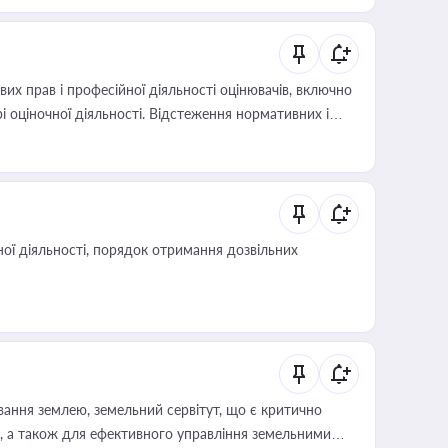
х прав і професійної діяльності оцінювачів, включно
і оціночної діяльності. Відстеження нормативних і
иста або бухгалтера під час оподаткування,
 статусу суб'єктів оціночної діяльності
ої діяльності, порядок отримання дозвільних
ування землею, земельний сервітут, що є критично
, а також для ефективного управління земельними