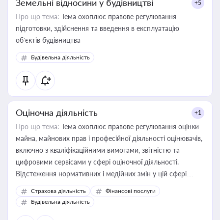
Земельні відносини у будівництві
+5
Про що тема:
Тема охоплює правове регулювання
підготовки, здійснення та введення в експлуатацію
об’єктів будівництва
Будівельна діяльність
Оціночна діяльність
+1
Про що тема:
Тема охоплює правове регулювання оцінки
майна, майнових прав і професійної діяльності оцінювачів,
включно з кваліфікаційними вимогами, звітністю та
цифровими сервісами у сфері оціночної діяльності.
Відстеження нормативних і медійних змін у цій сфері
корисне для власника бізнесу, керівника, юриста або
Страхова діяльність
Фінансові послуги
бухгалтера під час оподаткування, приватизації, оренди
Будівельна діяльність
державного майна, корпоративних угод і перевірки