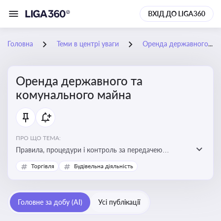
ВХІД ДО LIGA360
Головна
Теми в центрі уваги
Оренда державного та комунального майна
Оренда державного та
комунального майна
ПРО ЩО ТЕМА:
Правила, процедури і контроль за передачею
державного та комунального майна в оренду. Кейси
Торгівля
Будівельна діяльність
використання публічного майна
Головне за добу (AI)
Усі публікації