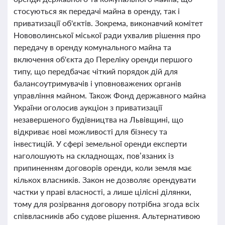
стосуються як передачі майна в оренду, так і
приватизації об'єктів. Зокрема, виконавчий комітет
Нововолинської міської ради ухвалив рішення про
передачу в оренду комунального майна та
включення об'єкта до Переліку оренди першого
типу, що передбачає чіткий порядок дій для
балансоутримувачів і уповноважених органів
управління майном. Також Фонд державного майна
України оголосив аукціон з приватизації
незавершеного будівництва на Львівщині, що
відкриває нові можливості для бізнесу та
інвестицій. У сфері земельної оренди експерти
наголошують на складнощах, пов’язаних із
припиненням договорів оренди, коли земля має
кількох власників. Закон не дозволяє орендувати
частки у праві власності, а лише цілісні ділянки,
тому для розірвання договору потрібна згода всіх
співвласників або судове рішення. Альтернативою