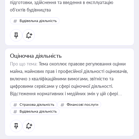
підготовки, здійснення та введення в експлуатацію
об’єктів будівництва
Будівельна діяльність
Оціночна діяльність
Про що тема:
Тема охоплює правове регулювання оцінки
майна, майнових прав і професійної діяльності оцінювачів,
включно з кваліфікаційними вимогами, звітністю та
цифровими сервісами у сфері оціночної діяльності.
Відстеження нормативних і медійних змін у цій сфері
корисне для власника бізнесу, керівника, юриста або
Страхова діяльність
Фінансові послуги
бухгалтера під час оподаткування, приватизації, оренди
Будівельна діяльність
державного майна, корпоративних угод і перевірки
статусу суб'єктів оціночної діяльності