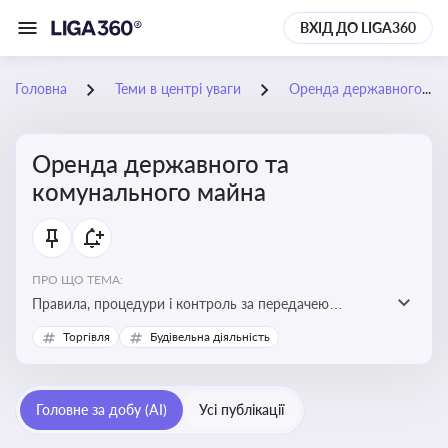
ВХІД ДО LIGA360
Головна
Теми в центрі уваги
Оренда державного та комунального майна
Оренда державного та
комунального майна
ПРО ЩО ТЕМА:
Правила, процедури і контроль за передачею
державного та комунального майна в оренду. Кейси
Торгівля
Будівельна діяльність
використання публічного майна
Головне за добу (AI)
Усі публікації