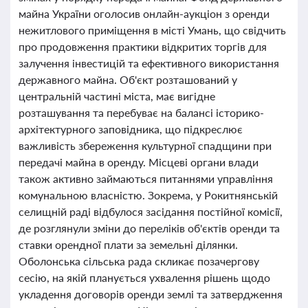
майна України оголосив онлайн-аукціон з оренди
нежитлового приміщення в місті Умань, що свідчить
про продовження практики відкритих торгів для
залучення інвестицій та ефективного використання
державного майна. Об'єкт розташований у
центральній частині міста, має вигідне
розташування та перебуває на балансі історико-
архітектурного заповідника, що підкреслює
важливість збереження культурної спадщини при
передачі майна в оренду. Місцеві органи влади
також активно займаються питаннями управління
комунальною власністю. Зокрема, у Рокитнянській
селищній раді відбулося засідання постійної комісії,
де розглянули зміни до переліків об'єктів оренди та
ставки орендної плати за земельні ділянки.
Оболонська сільська рада скликає позачергову
сесію, на якій планується ухвалення рішень щодо
укладення договорів оренди землі та затвердження