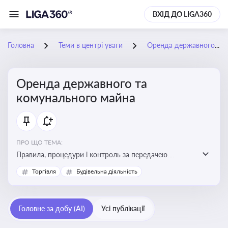
ВХІД ДО LIGA360
Головна
Теми в центрі уваги
Оренда державного та комунального майна
Оренда державного та
комунального майна
ПРО ЩО ТЕМА:
Правила, процедури і контроль за передачею
державного та комунального майна в оренду. Кейси
Торгівля
Будівельна діяльність
використання публічного майна
Головне за добу (AI)
Усі публікації