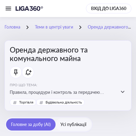
ВХІД ДО LIGA360
Головна
Теми в центрі уваги
Оренда державного та комунального майна
Оренда державного та
комунального майна
ПРО ЩО ТЕМА:
Правила, процедури і контроль за передачею
державного та комунального майна в оренду. Кейси
Торгівля
Будівельна діяльність
використання публічного майна
Головне за добу (AI)
Усі публікації