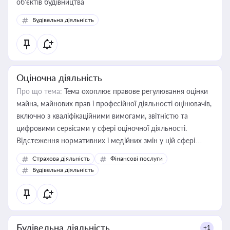
об’єктів будівництва
Будівельна діяльність
Оціночна діяльність
Про що тема:
Тема охоплює правове регулювання оцінки
майна, майнових прав і професійної діяльності оцінювачів,
включно з кваліфікаційними вимогами, звітністю та
цифровими сервісами у сфері оціночної діяльності.
Відстеження нормативних і медійних змін у цій сфері
корисне для власника бізнесу, керівника, юриста або
Страхова діяльність
Фінансові послуги
бухгалтера під час оподаткування, приватизації, оренди
Будівельна діяльність
державного майна, корпоративних угод і перевірки
статусу суб'єктів оціночної діяльності
Будівельна діяльність
+1