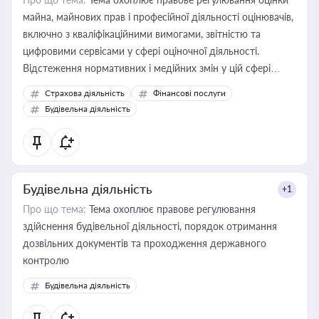
майна, майнових прав і професійної діяльності оцінювачів,
включно з кваліфікаційними вимогами, звітністю та
цифровими сервісами у сфері оціночної діяльності.
Відстеження нормативних і медійних змін у цій сфері
корисне для власника бізнесу, керівника, юриста або
Страхова діяльність
Фінансові послуги
бухгалтера під час оподаткування, приватизації, оренди
Будівельна діяльність
державного майна, корпоративних угод і перевірки
статусу суб'єктів оціночної діяльності
Будівельна діяльність
+1
Про що тема:
Тема охоплює правове регулювання
здійснення будівельної діяльності, порядок отримання
дозвільних документів та проходження державного
контролю
Будівельна діяльність