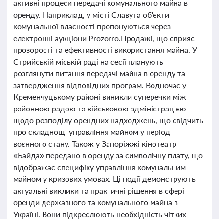
активні процеси передачі комунального майна в
оренду. Наприклад, у місті Славута об'єкти
комунальної власності пропонуються через
електронні аукціони Prozorro.Продажі, що сприяє
прозорості та ефективності використання майна. У
Стрийській міській раді на сесії планують
розглянути питання передачі майна в оренду та
затвердження відповідних програм. Водночас у
Кременчуцькому районі виникли суперечки між
районною радою та військовою адміністрацією
щодо розподілу орендних надходжень, що свідчить
про складнощі управління майном у період
воєнного стану. Також у Запоріжжі кінотеатр
«Байда» передано в оренду за символічну плату, що
відображає специфіку управління комунальним
майном у кризових умовах. Ці події демонструють
актуальні виклики та практичні рішення в сфері
оренди державного та комунального майна в
Україні. Вони підкреслюють необхідність чітких