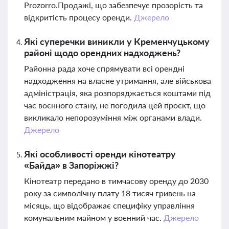
Prozorro.Продажі, що забезпечує прозорість та
відкритість процесу оренди.
Джерело
Які суперечки виникли у Кременчуцькому
районі щодо орендних надходжень?
Районна рада хоче спрямувати всі орендні
надходження на власне утримання, але військова
адміністрація, яка розпоряджається коштами під
час воєнного стану, не погодила цей проєкт, що
викликало непорозуміння між органами влади.
Джерело
Які особливості оренди кінотеатру
«Байда» в Запоріжжі?
Кінотеатр передано в тимчасову оренду до 2030
року за символічну плату 18 тисяч гривень на
місяць, що відображає специфіку управління
комунальним майном у воєнний час.
Джерело