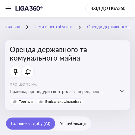
ВХІД ДО LIGA360
Головна
Теми в центрі уваги
Оренда державного та комунального майна
Оренда державного та
комунального майна
ПРО ЩО ТЕМА:
Правила, процедури і контроль за передачею
державного та комунального майна в оренду. Кейси
Торгівля
Будівельна діяльність
використання публічного майна
Головне за добу (AI)
Усі публікації