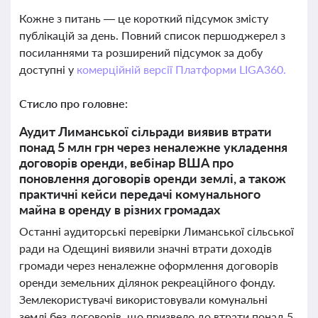
Кожне з питань — це короткий підсумок змісту
публікацій за день. Повний список першоджерел з
посиланнями та розширений підсумок за добу
доступні у
комерційній версії Платформи LIGA360.
Стисло про головне:
Аудит Лиманської сільради виявив втрати
понад 5 млн грн через неналежне укладення
договорів оренди, вебінар ВША про
поновлення договорів оренди землі, а також
практичні кейси передачі комунального
майна в оренду в різних громадах
Останні аудиторські перевірки Лиманської сільської
ради на Одещині виявили значні втрати доходів
громади через неналежне оформлення договорів
оренди земельних ділянок рекреаційного фонду.
Землекористувачі використовували комунальні
землі без договорів, що призвело до втрати понад 5