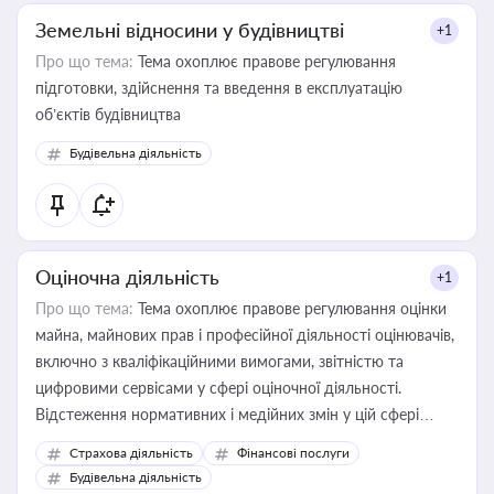
Земельні відносини у будівництві
+1
Про що тема:
Тема охоплює правове регулювання
підготовки, здійснення та введення в експлуатацію
об’єктів будівництва
Будівельна діяльність
Оціночна діяльність
+1
Про що тема:
Тема охоплює правове регулювання оцінки
майна, майнових прав і професійної діяльності оцінювачів,
включно з кваліфікаційними вимогами, звітністю та
цифровими сервісами у сфері оціночної діяльності.
Відстеження нормативних і медійних змін у цій сфері
корисне для власника бізнесу, керівника, юриста або
Страхова діяльність
Фінансові послуги
бухгалтера під час оподаткування, приватизації, оренди
Будівельна діяльність
державного майна, корпоративних угод і перевірки