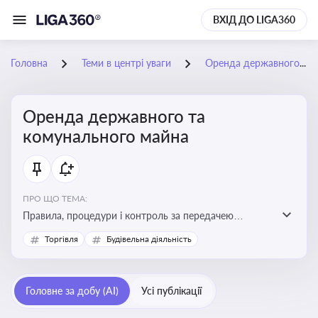
ВХІД ДО LIGA360
Головна
Теми в центрі уваги
Оренда державного та комунального майна
Оренда державного та
комунального майна
ПРО ЩО ТЕМА:
Правила, процедури і контроль за передачею
державного та комунального майна в оренду. Кейси
Торгівля
Будівельна діяльність
використання публічного майна
Головне за добу (AI)
Усі публікації