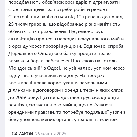
передбачають обов’язок орендарів підтримувати
стан приміщень і за потреби робити ремонт.
Стартові ціни варіюються від 12 гривень до понад
25 тисяч гривень, що відображає різноманітність
об'єктів та їх призначення. Це демонструє
активізацію процесів передачі комунального майна
в оренду через прозорі аукціони. Водночас, спроба
Державного Ощадного банку продати право
вимагати борги, забезпечені іпотекою на готель
"Лондонський" в Одесі, не увінчалась успіхом через
відсутність учасників аукціону. На продаж
виставлені права користування земельними
ділянками з договорами оренди, термін яких сягає
до 2069 року. Цей випадок ілюструє складнощі з
реалізацією заставного майна, що пов’язане з
орендними правами, та потребує подальшої уваги з
боку уповноважених органів управління майном.
LIGA ZAKON,
25 жовтня 2025