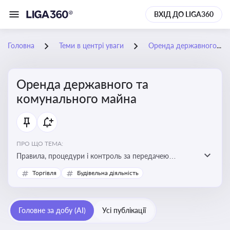
ВХІД ДО LIGA360
Головна
Теми в центрі уваги
Оренда державного та комунального майна
Оренда державного та
комунального майна
ПРО ЩО ТЕМА:
Правила, процедури і контроль за передачею
державного та комунального майна в оренду. Кейси
Торгівля
Будівельна діяльність
використання публічного майна
Головне за добу (AI)
Усі публікації