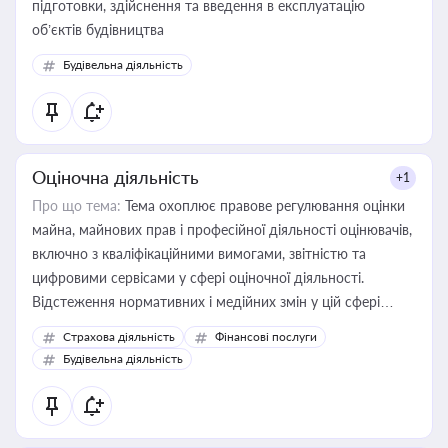
підготовки, здійснення та введення в експлуатацію
об’єктів будівництва
Будівельна діяльність
Оціночна діяльність
+1
Про що тема:
Тема охоплює правове регулювання оцінки
майна, майнових прав і професійної діяльності оцінювачів,
включно з кваліфікаційними вимогами, звітністю та
цифровими сервісами у сфері оціночної діяльності.
Відстеження нормативних і медійних змін у цій сфері
корисне для власника бізнесу, керівника, юриста або
Страхова діяльність
Фінансові послуги
бухгалтера під час оподаткування, приватизації, оренди
Будівельна діяльність
державного майна, корпоративних угод і перевірки
статусу суб'єктів оціночної діяльності