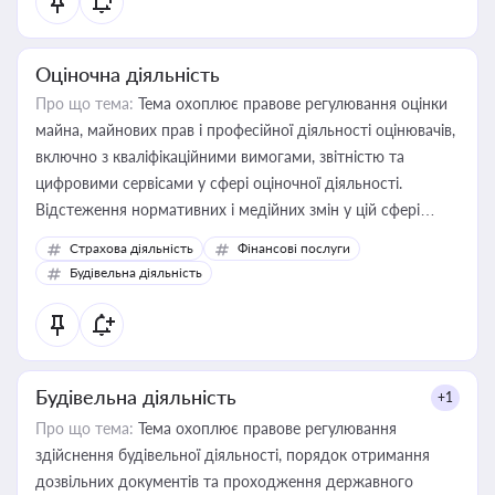
Оціночна діяльність
Про що тема:
Тема охоплює правове регулювання оцінки
майна, майнових прав і професійної діяльності оцінювачів,
включно з кваліфікаційними вимогами, звітністю та
цифровими сервісами у сфері оціночної діяльності.
Відстеження нормативних і медійних змін у цій сфері
корисне для власника бізнесу, керівника, юриста або
Страхова діяльність
Фінансові послуги
бухгалтера під час оподаткування, приватизації, оренди
Будівельна діяльність
державного майна, корпоративних угод і перевірки
статусу суб'єктів оціночної діяльності
Будівельна діяльність
+1
Про що тема:
Тема охоплює правове регулювання
здійснення будівельної діяльності, порядок отримання
дозвільних документів та проходження державного