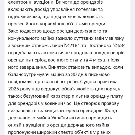
електронні аукціони. Вимоги до орендарів
включають досвід управління готелями та
підйомниками, що підкреслює важливість
професійного управління об’єктами оренди.
Законодавство щодо оренди державного та
комунального майна зазнало суттєвих змін у зв’язку
з воєнним станом. Закон №2181 та Постанова №634
передбачають автоматичне продовження договорів
оренди на період воєнного стану та 4 місяці після
його завершення. Виняток становить випадок, коли
балансоутримувач майна за 30 днів письмово
повідомляє про власні потреби. Судова практика
2025 року підтверджує обов’язковість цих норм, а
також безумовний характер пільг на орендну плату
для орендарів у воєнний час. Це створює правову
визначеність і захищає інтереси орендарів. Фонд
державного майна України активно проводить
онлайн-аукціони з оренди державного майна,
пропонуючи широкий спектр об’єктів у різних