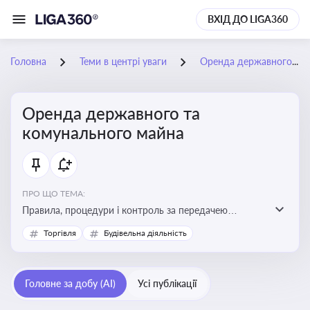
ВХІД ДО LIGA360
Головна
Теми в центрі уваги
Оренда державного та комунального майна
Оренда державного та
комунального майна
ПРО ЩО ТЕМА:
Правила, процедури і контроль за передачею
державного та комунального майна в оренду. Кейси
Торгівля
Будівельна діяльність
використання публічного майна
Головне за добу (AI)
Усі публікації