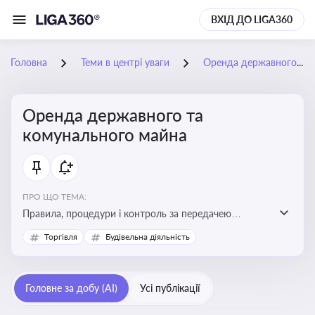
ВХІД ДО LIGA360
Головна
Теми в центрі уваги
Оренда державного та комунального майна
Оренда державного та
комунального майна
ПРО ЩО ТЕМА:
Правила, процедури і контроль за передачею
державного та комунального майна в оренду. Кейси
Торгівля
Будівельна діяльність
використання публічного майна
Головне за добу (AI)
Усі публікації