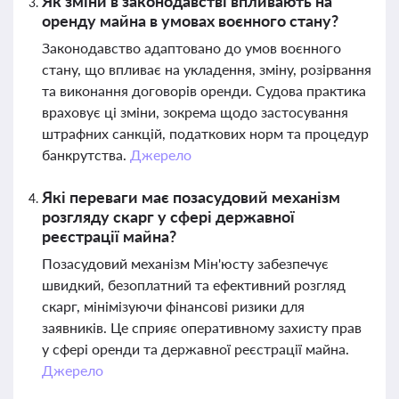
Як зміни в законодавстві впливають на
оренду майна в умовах воєнного стану?
Законодавство адаптовано до умов воєнного
стану, що впливає на укладення, зміну, розірвання
та виконання договорів оренди. Судова практика
враховує ці зміни, зокрема щодо застосування
штрафних санкцій, податкових норм та процедур
банкрутства.
Джерело
Які переваги має позасудовий механізм
розгляду скарг у сфері державної
реєстрації майна?
Позасудовий механізм Мін'юсту забезпечує
швидкий, безоплатний та ефективний розгляд
скарг, мінімізуючи фінансові ризики для
заявників. Це сприяє оперативному захисту прав
у сфері оренди та державної реєстрації майна.
Джерело