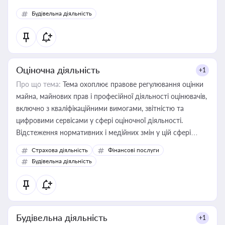
Будівельна діяльність
Оціночна діяльність
+1
Про що тема:
Тема охоплює правове регулювання оцінки
майна, майнових прав і професійної діяльності оцінювачів,
включно з кваліфікаційними вимогами, звітністю та
цифровими сервісами у сфері оціночної діяльності.
Відстеження нормативних і медійних змін у цій сфері
корисне для власника бізнесу, керівника, юриста або
Страхова діяльність
Фінансові послуги
бухгалтера під час оподаткування, приватизації, оренди
Будівельна діяльність
державного майна, корпоративних угод і перевірки
статусу суб'єктів оціночної діяльності
Будівельна діяльність
+1