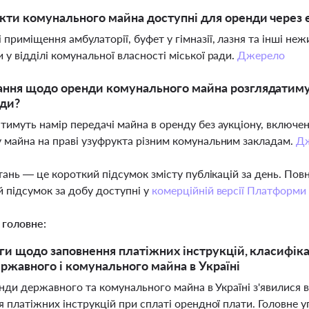
єкти комунального майна доступні для оренди через 
 приміщення амбулаторії, буфет у гімназії, лазня та інші не
 у відділі комунальної власності міської ради.
Джерело
ання щодо оренди комунального майна розглядатимут
ади?
тимуть намір передачі майна в оренду без аукціону, включен
 майна на праві узуфрукта різним комунальним закладам.
Д
тань — це короткий підсумок змісту публікацій за день. По
 підсумок за добу доступні у
комерційній версії Платформи
 головне:
ги щодо заповнення платіжних інструкцій, класифікац
ржавного і комунального майна в Україні
енди державного та комунального майна в Україні з'явилися
 платіжних інструкцій при сплаті орендної плати. Головне 