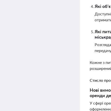
Які об'
Доступні
отримати
Які пит
міськр
Розгляда
передачу
Кожне з пи
розширений
Стисло про
Нові вимо
оренди де
У сфері ор
оформлення