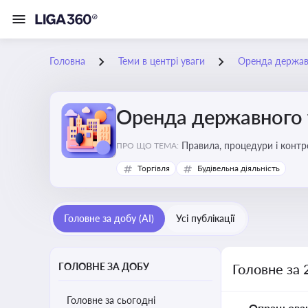
Головна
Теми в центрі уваги
Оренда держав
Оренда державного 
Правила, процедури і конт
ПРО ЩО ТЕМА:
Торгівля
Будівельна діяльність
Головне за добу (AI)
Усі публікації
ГОЛОВНЕ ЗА ДОБУ
Головне за 
Головне за сьогодні
Опрацьова