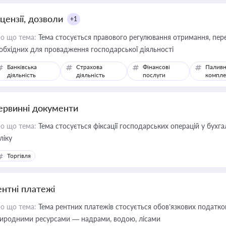
цензії, дозволи
+1
о що тема:
Тема стосується правового регулювання отримання, пере
обхідних для провадження господарської діяльності
Банківська
Страхова
Фінансові
Паливн
діяльність
діяльність
послуги
компле
ервинні документи
о що тема:
Тема стосується фіксації господарських операцій у бухг
ліку
Торгівля
ентні платежі
о що тема:
Тема рентних платежів стосується обов’язкових податков
иродними ресурсами — надрами, водою, лісами