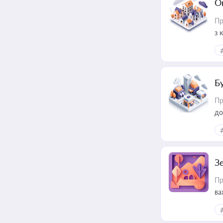
О
Пр
з 
ме
пр
Б
Пр
до
З
Пр
ва
ре