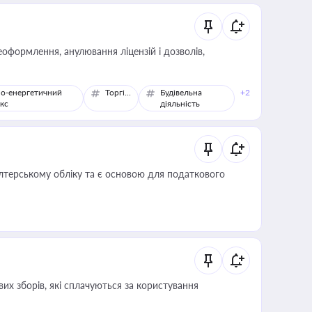
оформлення, анулювання ліцензій і дозволів,
о-енергетичний
Торгівля
Будівельна
+2
кс
діяльність
алтерському обліку та є основою для податкового
их зборів, які сплачуються за користування