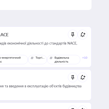
NACE
идів економічної діяльності до стандартів NACE,
о-енергетичний
Торгівля
Будівельна
+10
кс
діяльність
я та введення в експлуатацію об’єктів будівництва