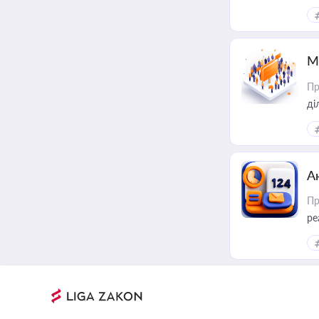
М
Пр
А
Пр
ре