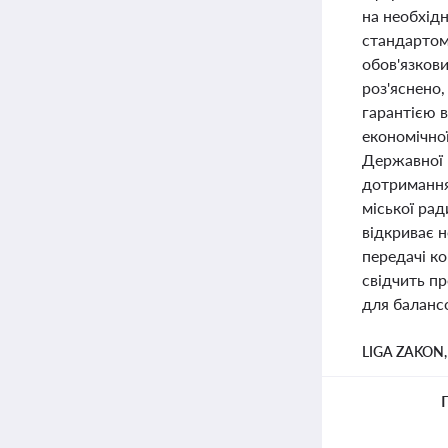
на необхід
стандартом
обов'язков
роз'яснено
гарантією в
економічної
Державної к
дотримання
міської рад
відкриває н
передачі ко
свідчить п
для баланс
LIGA ZAKON