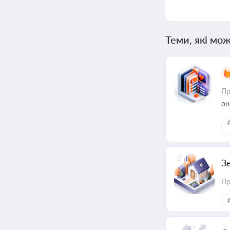
Теми, які мож
Пр
он
З
Пр