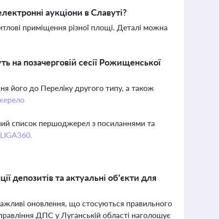
електронні аукціони в Славуті?
житлові приміщення різної площі. Деталі можна
ь на позачерговій сесії Рожищенської
ня його до Переліку другого типу, а також
жерело
вний список першоджерел з посиланнями та
 LIGA360.
ії депозитів та актуальні об'єкти для
 важливі оновлення, що стосуються правильного
управління ДПС у Луганській області наголошує