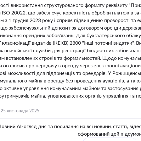
ності використання структурованого формату реквізиту "Пр
 ISO 20022, що забезпечує коректність обробки платежів за
им з 1 грудня 2023 року і сприяє підвищенню прозорості та
, що забезпечувальний депозит за договором оренди держав
иконання орендних зобов'язань. Для бухгалтерського обліку
 класифікації видатків (КЕКВ) 2800 "Інші поточні видатки".
азначейської служби для реєстрації бюджетних зобов'язань,
м встановлених строків та формальностей. Щодо комунальн
и оголосив про передачу в оренду через електронні аукціони
ові можливості для підприємців та орендарів. У Рожищенськ
мунального майна в оренду без проведення аукціонів, а так
ро активне управління комунальним майном та застосування р
оутримувачів майна, уповноважених органів управління та п
,
25 листопада 2025
Повний AI-огляд дня та посилання на всі новини, статті, віде
сформований цей підсумо