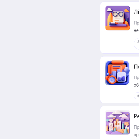
Лі
Пр
не
П
Пр
об
Р
Пр
пр