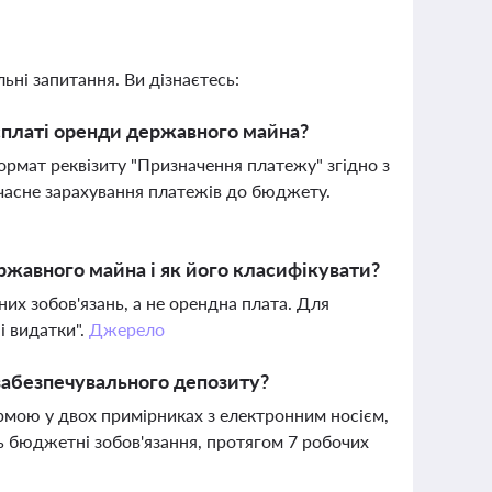
ьні запитання. Ви дізнаєтесь:
 сплаті оренди державного майна?
ормат реквізиту "Призначення платежу" згідно з
часне зарахування платежів до бюджету.
жавного майна і як його класифікувати?
их зобов'язань, а не орендна плата. Для
і видатки".
Джерело
 забезпечувального депозиту?
рмою у двох примірниках з електронним носієм,
ть бюджетні зобов'язання, протягом 7 робочих