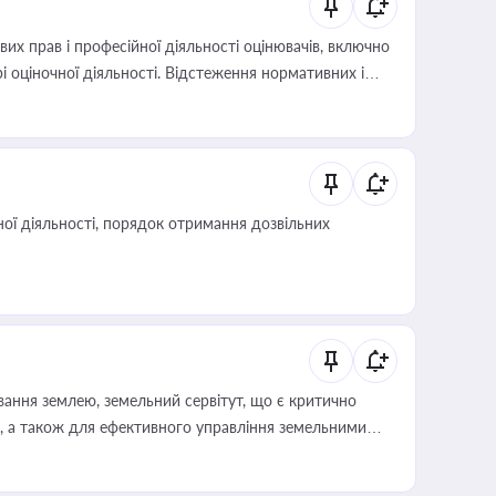
х прав і професійної діяльності оцінювачів, включно
і оціночної діяльності. Відстеження нормативних і
иста або бухгалтера під час оподаткування,
 статусу суб'єктів оціночної діяльності
ої діяльності, порядок отримання дозвільних
ування землею, земельний сервітут, що є критично
, а також для ефективного управління земельними