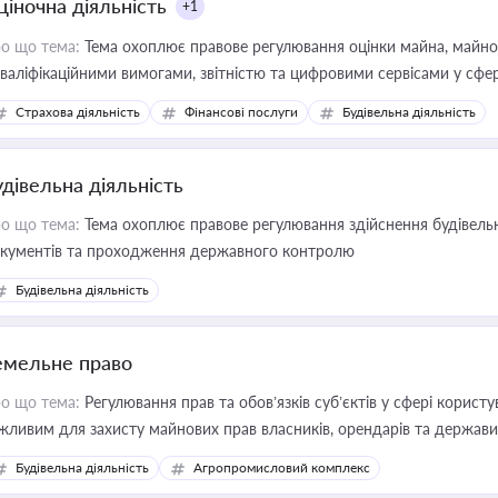
ціночна діяльність
+1
о що тема:
Тема охоплює правове регулювання оцінки майна, майнови
кваліфікаційними вимогами, звітністю та цифровими сервісами у сфер
дійних змін у цій сфері корисне для власника бізнесу, керівника, юр
Страхова діяльність
Фінансові послуги
Будівельна діяльність
иватизації, оренди державного майна, корпоративних угод і перевірки
удівельна діяльність
о що тема:
Тема охоплює правове регулювання здійснення будівельн
кументів та проходження державного контролю
Будівельна діяльність
емельне право
о що тема:
Регулювання прав та обов’язків суб’єктів у сфері корист
жливим для захисту майнових прав власників, орендарів та держави
сурсами
Будівельна діяльність
Агропромисловий комплекс