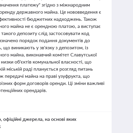
изначення платежу" згідно з міжнародним
 оренду державного майна. Це нововведення є
 ефективності бюджетних надходжень. Також
ного майна не є орендною платою, а виступає
 такого депозиту слід застосовувати код
 Визначено порядок подання документів до
 що виникають у зв'язку з депозитом, із
ого майна, виконавчий комітет Славутської
 низки об'єктів комунальної власності, що
ій міській раді планується розгляд питань
ож передачі майна на праві узуфрукта, що
ізних форм договорів оренди. Ці зміни важливі
отенційних орендарів.
о, офіційні джерела, на основі яких
к