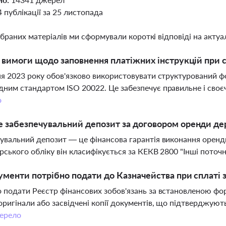
4 публікації за 25 листопада
ібраних матеріалів ми сформували короткі відповіді на актуал
і вимоги щодо заповнення платіжних інструкцій при
ня 2023 року обов'язково використовувати структурований ф
ним стандартом ISO 20022. Це забезпечує правильне і своє
о
 забезпечувальний депозит за договором оренди дер
увальний депозит — це фінансова гарантія виконання орендн
рського обліку він класифікується за КЕКВ 2800 "Інші поточн
ументи потрібно подати до Казначейства при сплаті
 подати Реєстр фінансових зобов'язань за встановленою фо
оригінали або засвідчені копії документів, що підтверджую
ерело