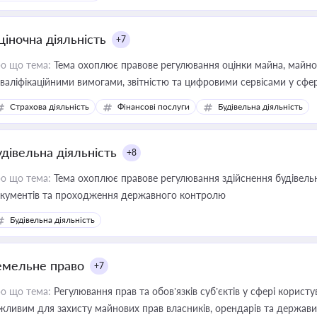
ціночна діяльність
+7
о що тема:
Тема охоплює правове регулювання оцінки майна, майнови
кваліфікаційними вимогами, звітністю та цифровими сервісами у сфер
дійних змін у цій сфері корисне для власника бізнесу, керівника, юр
Страхова діяльність
Фінансові послуги
Будівельна діяльність
иватизації, оренди державного майна, корпоративних угод і перевірки
удівельна діяльність
+8
о що тема:
Тема охоплює правове регулювання здійснення будівельн
кументів та проходження державного контролю
Будівельна діяльність
емельне право
+7
о що тема:
Регулювання прав та обов’язків суб’єктів у сфері корист
жливим для захисту майнових прав власників, орендарів та держави