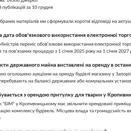
8 публікацій за 10 грудня
ібраних матеріалів ми сформували короткі відповіді на актуал
а дата обов’язкового використання електронної торг
Міністрів переніс обов’язкове використання електронної то
в та пов’язаних процедур з 1 січня 2025 року на 1 січня 2027
єкти державного майна виставлені на оренду в останн
о оголошено аукціони на оренду будівлі магазину у Запорі
перебувають на балансі державних або комунальних установ 
увається з орендою притулку для тварин у Кропивн
 "БІМ" у Кропивницькому має звільнити орендовані приміще
ацію комплексу будівель. Місцева влада та громадськість в
о