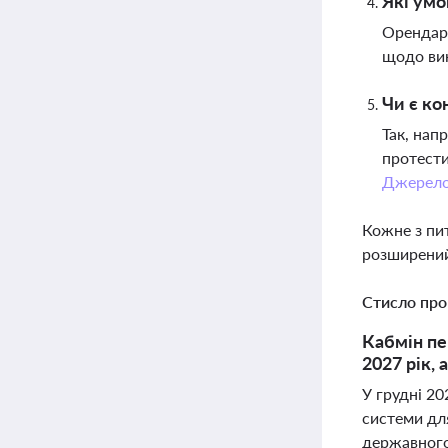
Які умо
Орендарі
щодо вик
Чи є ко
Так, нап
протести
Джерел
Кожне з пи
розширений
Стисло про
Кабмін пе
2027 рік,
У грудні 20
системи дл
державного 