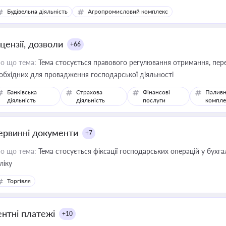
сурсами
Будівельна діяльність
Агропромисловий комплекс
цензії, дозволи
+66
о що тема:
Тема стосується правового регулювання отримання, пере
обхідних для провадження господарської діяльності
Банківська
Страхова
Фінансові
Паливн
діяльність
діяльність
послуги
компле
ервинні документи
+7
о що тема:
Тема стосується фіксації господарських операцій у бухг
ліку
Торгівля
ентні платежі
+10