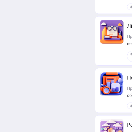
ре
Лі
Пр
не
П
Пр
об
Р