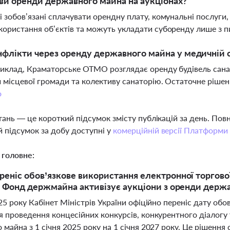
ви оренди державного майна на аукціонах?
 зобов’язані сплачувати орендну плату, комунальні послуг
ористання об’єктів та можуть укладати суборенду лише з 
нфлікти через оренду державного майна у медичній 
риклад, Краматорське ОТМО розглядає оренду будівель санат
 місцевої громади та колективу санаторію. Остаточне рі
о
тань — це короткий підсумок змісту публікацій за день. По
 підсумок за добу доступні у
комерційній версії Платформи
 головне:
реніс обов’язкове використання електронної торгово
 а Фонд держмайна активізує аукціони з оренди держ
25 року Кабінет Міністрів України офіційно переніс дату об
я проведення концесійних конкурсів, конкурентного діалогу
майна з 1 січня 2025 року на 1 січня 2027 року. Це рішення