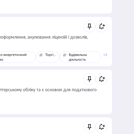
оформлення, анулювання ліцензій і дозволів,
о-енергетичний
Торгівля
Будівельна
+2
кс
діяльність
алтерському обліку та є основою для податкового