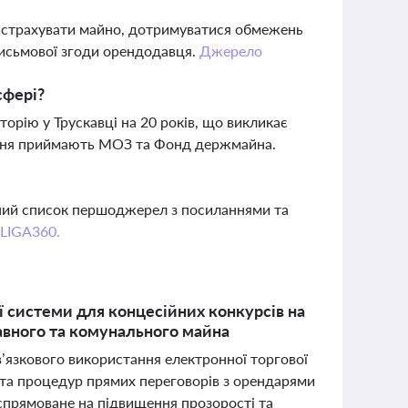
и, страхувати майно, дотримуватися обмежень
письмової згоди орендодавця.
Джерело
сфері?
орію у Трускавці на 20 років, що викликає
шення приймають МОЗ та Фонд держмайна.
вний список першоджерел з посиланнями та
 LIGA360.
ї системи для концесійних конкурсів на
авного та комунального майна
ов’язкового використання електронної торгової
 та процедур прямих переговорів з орендарями
 спрямоване на підвищення прозорості та