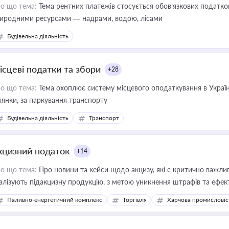
о що тема:
Тема рентних платежів стосується обов’язкових податков
иродними ресурсами — надрами, водою, лісами
Будівельна діяльність
ісцеві податки та збори
+28
о що тема:
Тема охоплює систему місцевого оподаткування в Україні
ділянки, за паркування транспорту
Будівельна діяльність
Транспорт
кцизний податок
+14
о що тема:
Про новини та кейси щодо акцизу, які є критично важли
алізують підакцизну продукцію, з метою уникнення штрафів та ефек
Паливно-енергетичний комплекс
Торгівля
Харчова промисловіс