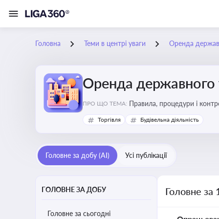
Головна
Теми в центрі уваги
Оренда держав
Оренда державного 
Правила, процедури і конт
ПРО ЩО ТЕМА:
Торгівля
Будівельна діяльність
Головне за добу (AI)
Усі публікації
ГОЛОВНЕ ЗА ДОБУ
Головне за 
Головне за сьогодні
Опрацьова