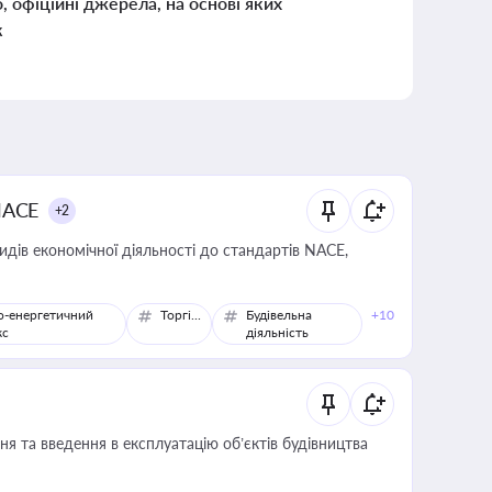
о, офіційні джерела, на основі яких
к
NACE
+2
идів економічної діяльності до стандартів NACE,
о-енергетичний
Торгівля
Будівельна
+10
кс
діяльність
я та введення в експлуатацію об’єктів будівництва