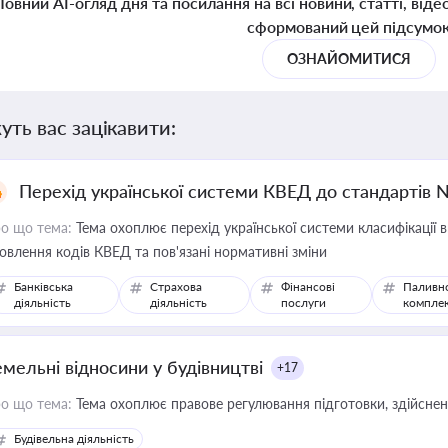
Повний AI-огляд дня та посилання на всі новини, статті, віде
сформований цей підсумо
ОЗНАЙОМИТИСЯ
уть вас зацікавити:
Перехід української системи КВЕД до стандартів 
о що тема:
Тема охоплює перехід української системи класифікації в
овлення кодів КВЕД та пов'язані нормативні зміни
Банківська
Страхова
Фінансові
Паливн
діяльність
діяльність
послуги
компле
емельні відносини у будівництві
+17
о що тема:
Тема охоплює правове регулювання підготовки, здійсненн
Будівельна діяльність