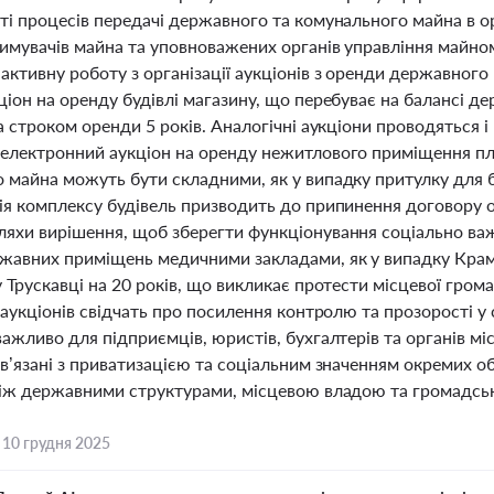
ті процесів передачі державного та комунального майна в 
имувачів майна та уповноважених органів управління майн
активну роботу з організації аукціонів з оренди державного
іон на оренду будівлі магазину, що перебуває на балансі де
а строком оренди 5 років. Аналогічні аукціони проводяться і 
електронний аукціон на оренду нежитлового приміщення пл
 майна можуть бути складними, як у випадку притулку для 
ія комплексу будівель призводить до припинення договору о
яхи вирішення, щоб зберегти функціонування соціально важ
жавних приміщень медичними закладами, як у випадку Кра
 Трускавці на 20 років, що викликає протести місцевої грома
 аукціонів свідчать про посилення контролю та прозорості 
ажливо для підприємців, юристів, бухгалтерів та органів м
в’язані з приватизацією та соціальним значенням окремих об
між державними структурами, місцевою владою та громадсь
,
10 грудня 2025