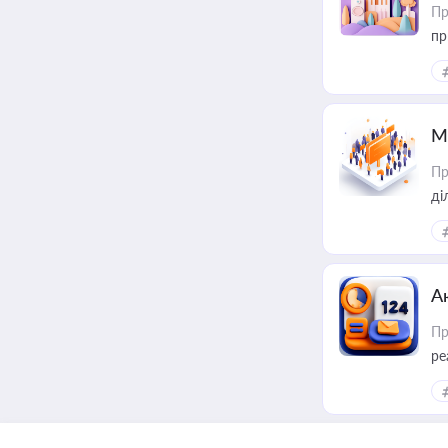
Пр
пр
М
Пр
А
Пр
ре