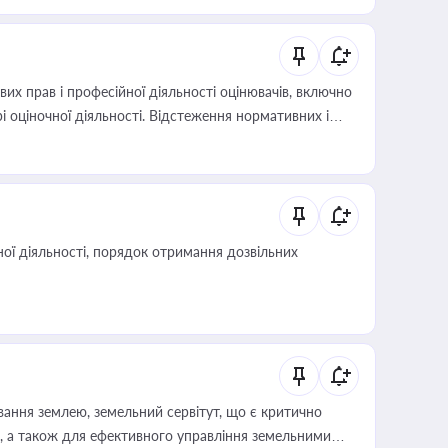
х прав і професійної діяльності оцінювачів, включно
і оціночної діяльності. Відстеження нормативних і
иста або бухгалтера під час оподаткування,
 статусу суб'єктів оціночної діяльності
ої діяльності, порядок отримання дозвільних
ування землею, земельний сервітут, що є критично
, а також для ефективного управління земельними