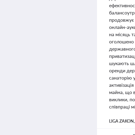
ефективнос
балансоутр
продовжує 
онлайн-аукц
на місяць т
оголошено 
державного
приватизац
шукають шл
оренди дер
санаторію у
активізація
майна, що в
виклики, по
співпраці 
LIGA ZAKON