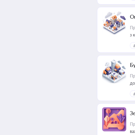
О
Пр
з 
ме
пр
Б
Пр
до
З
Пр
ва