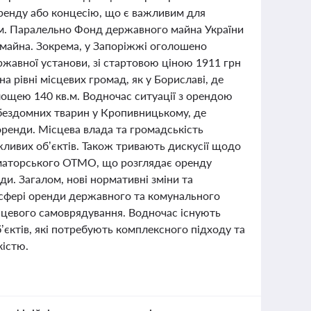
оренду або концесію, що є важливим для
ом. Паралельно Фонд державного майна України
 майна. Зокрема, у Запоріжжі оголошено
ржавної установи, зі стартовою ціною 1911 грн
на рівні місцевих громад, як у Бориславі, де
ощею 140 кв.м. Водночас ситуації з орендою
бездомних тварин у Кропивницькому, де
ренди. Місцева влада та громадськість
ливих об’єктів. Також тривають дискусії щодо
маторського ОТМО, що розглядає оренду
ди. Загалом, нові нормативні зміни та
у сфері оренди державного та комунального
ісцевого самоврядування. Водночас існують
’єктів, які потребують комплексного підходу та
кістю.