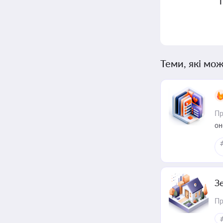
Теми, які мож
Пр
он
З
Пр