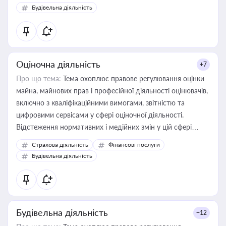
Будівельна діяльність
Оціночна діяльність
+7
Про що тема:
Тема охоплює правове регулювання оцінки
майна, майнових прав і професійної діяльності оцінювачів,
включно з кваліфікаційними вимогами, звітністю та
цифровими сервісами у сфері оціночної діяльності.
Відстеження нормативних і медійних змін у цій сфері
корисне для власника бізнесу, керівника, юриста або
Страхова діяльність
Фінансові послуги
бухгалтера під час оподаткування, приватизації, оренди
Будівельна діяльність
державного майна, корпоративних угод і перевірки
статусу суб'єктів оціночної діяльності
Будівельна діяльність
+12