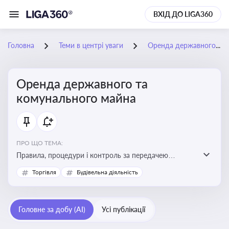
ВХІД ДО LIGA360
Головна
Теми в центрі уваги
Оренда державного та комунального майна
Оренда державного та
комунального майна
ПРО ЩО ТЕМА:
Правила, процедури і контроль за передачею
державного та комунального майна в оренду. Кейси
Торгівля
Будівельна діяльність
використання публічного майна
Головне за добу (AI)
Усі публікації