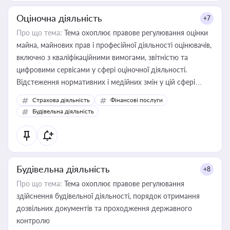
Оціночна діяльність
+7
Про що тема:
Тема охоплює правове регулювання оцінки
майна, майнових прав і професійної діяльності оцінювачів,
включно з кваліфікаційними вимогами, звітністю та
цифровими сервісами у сфері оціночної діяльності.
Відстеження нормативних і медійних змін у цій сфері
корисне для власника бізнесу, керівника, юриста або
Страхова діяльність
Фінансові послуги
бухгалтера під час оподаткування, приватизації, оренди
Будівельна діяльність
державного майна, корпоративних угод і перевірки
статусу суб'єктів оціночної діяльності
Будівельна діяльність
+8
Про що тема:
Тема охоплює правове регулювання
здійснення будівельної діяльності, порядок отримання
дозвільних документів та проходження державного
контролю