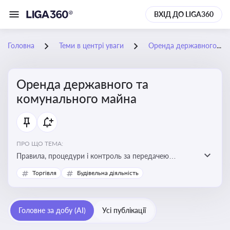
ВХІД ДО LIGA360
Головна
Теми в центрі уваги
Оренда державного та комунального майна
Оренда державного та
комунального майна
ПРО ЩО ТЕМА:
Правила, процедури і контроль за передачею
державного та комунального майна в оренду. Кейси
Торгівля
Будівельна діяльність
використання публічного майна
Головне за добу (AI)
Усі публікації