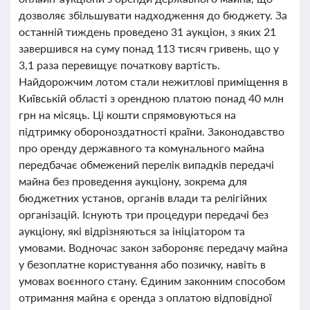
дозволяє збільшувати надходження до бюджету. За
останній тиждень проведено 31 аукціон, з яких 21
завершився на суму понад 113 тисяч гривень, що у
3,1 раза перевищує початкову вартість.
Найдорожчим лотом стали нежитлові приміщення в
Київській області з орендною платою понад 40 млн
грн на місяць. Ці кошти спрямовуються на
підтримку обороноздатності країни. Законодавство
про оренду державного та комунального майна
передбачає обмежений перелік випадків передачі
майна без проведення аукціону, зокрема для
бюджетних установ, органів влади та релігійних
організацій. Існують три процедури передачі без
аукціону, які відрізняються за ініціатором та
умовами. Водночас закон забороняє передачу майна
у безоплатне користування або позичку, навіть в
умовах воєнного стану. Єдиним законним способом
отримання майна є оренда з оплатою відповідної