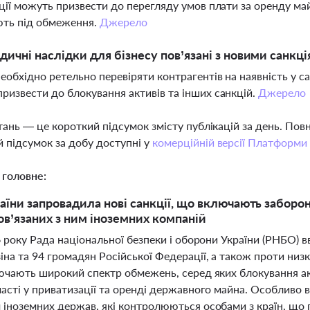
кції можуть призвести до перегляду умов плати за оренду ма
ють під обмеження.
Джерело
дичні наслідки для бізнесу пов’язані з новими санкц
необхідно ретельно перевіряти контрагентів на наявність у 
ризвести до блокування активів та інших санкцій.
Джерело
тань — це короткий підсумок змісту публікацій за день. По
 підсумок за добу доступні у
комерційній версії Платформи
 головне:
їни запровадила нові санкції, що включають заборо
пов’язаних з ним іноземних компаній
6 року Рада національної безпеки і оборони України (РНБО) 
на та 94 громадян Російської Федерації, а також проти низк
лючають широкий спектр обмежень, серед яких блокування ак
часті у приватизації та оренді державного майна. Особливо
 іноземних держав, які контролюються особами з країн, що п