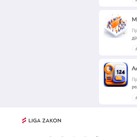
М
Пр
А
Пр
ре