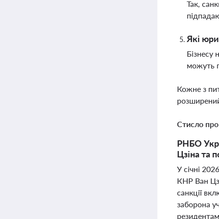
Так, сан
підпада
Які юри
Бізнесу 
можуть п
Кожне з пи
розширений
Стисло про
РНБО Укра
Цзіна та 
У січні 202
КНР Ван Цзі
санкції вк
заборона у
резидентам