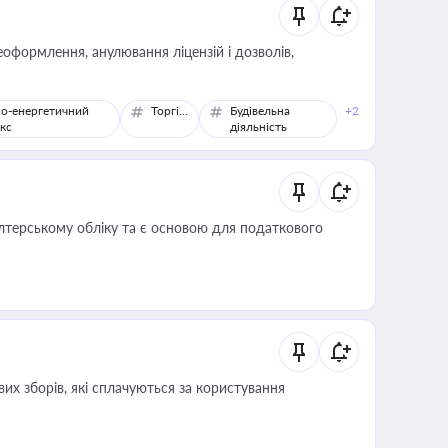
оформлення, анулювання ліцензій і дозволів,
о-енергетичний
Торгівля
Будівельна
+2
кс
діяльність
алтерському обліку та є основою для податкового
их зборів, які сплачуються за користування