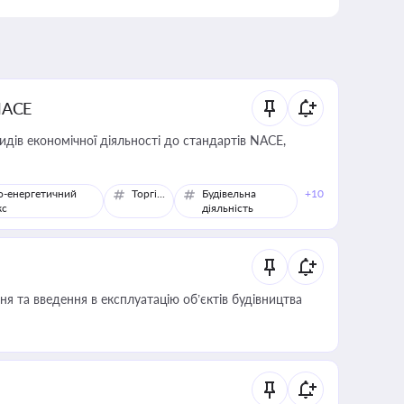
NACE
идів економічної діяльності до стандартів NACE,
о-енергетичний
Торгівля
Будівельна
+10
кс
діяльність
я та введення в експлуатацію об’єктів будівництва