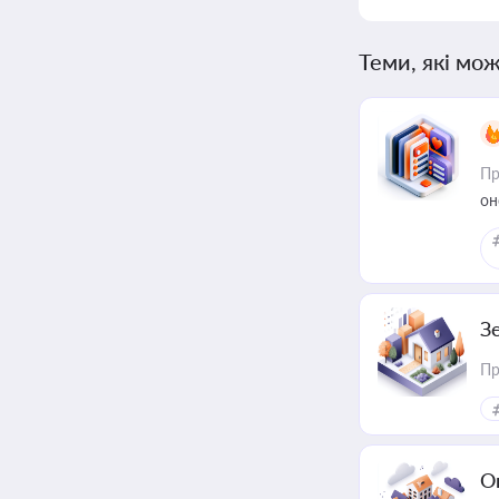
Теми, які мож
Пр
он
З
Пр
О