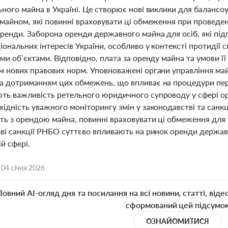
ьного майна в Україні. Це створює нові виклики для балансо
майном, які повинні враховувати ці обмеження при проведен
оренди. Заборона оренди державного майна для осіб, які під
іональних інтересів України, особливо у контексті протидії
ми об’єктами. Відповідно, плата за оренду майна та умови ї
м нових правових норм. Уповноважені органи управління м
а дотриманням цих обмежень, що впливає на процедури пере
ть важливість ретельного юридичного супроводу у сфері о
ідність уважного моніторингу змін у законодавстві та санкц
ть з орендою майна, повинні враховувати ці обмеження для
ові санкції РНБО суттєво впливають на ринок оренди держа
ій сфері.
,
04 січня 2026
Повний AI-огляд дня та посилання на всі новини, статті, віде
сформований цей підсумо
ОЗНАЙОМИТИСЯ