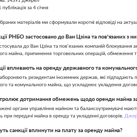
1 публікація за 4 січня
ібраних матеріалів ми сформували короткі відповіді на актуал
кції РНБО застосовано до Ван Цзіна та пов’язаних з н
тосувала до Ван Цзіна та пов’язаних компаній блокування акт
го майна, припинення торговельних операцій, обмеження т
ції впливають на оренду державного та комунальног
забороняють резидентам іноземних держав, які підпадають п
го та комунального майна, що ускладнює укладення догово
нтролює дотримання обмежень щодо оренди майна за
жені органи управління майном та балансоутримувачі маю
 при передачі майна в оренду та укладенні договорів.
Джер
ть санкції вплинути на плату за оренду майна?