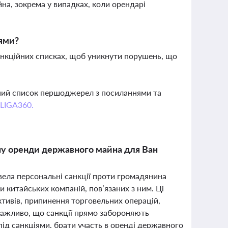
йна, зокрема у випадках, коли орендарі
іями?
санкційних списках, щоб уникнути порушень, що
вний список першоджерел з посиланнями та
 LIGA360.
ну оренди державного майна для Ван
ввела персональні санкції проти громадянина
и китайських компаній, пов’язаних з ним. Ці
тивів, припинення торговельних операцій,
 важливо, що санкції прямо забороняють
ід санкціями, брати участь в оренді державного