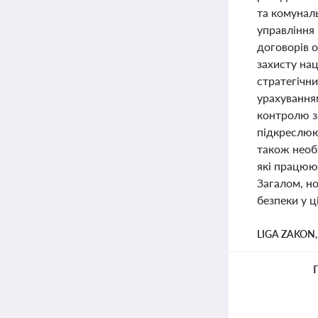
та комунал
управління 
договорів 
захисту нац
стратегічни
урахування
контролю з
підкреслюю
також необх
які працюю
Загалом, н
безпеки у ц
LIGA ZAKON