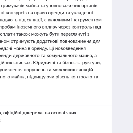
утримувачів майна та уповноважених органів
ні конкурсів на право оренди та укладенні
падають під санкції, є важливим інструментом
 спробам іноземного впливу через контроль над
ї сплати також можуть бути переглянуті з
айном отримують додаткові повноваження для
дачі майна в оренду. Ці нововведення
ренди державного та комунального майна, а
ійних списках. Юридичні та бізнес-структури,
 уникнення порушень та можливих санкцій.
вного майна, підвищуючи рівень контролю та
о, офіційні джерела, на основі яких
к