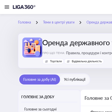
Головна
Теми в центрі уваги
Оренда держав
Оренда державного 
Правила, процедури і конт
ПРО ЩО ТЕМА:
Торгівля
Будівельна діяльність
Головне за добу (AI)
Усі публікації
ГОЛОВНЕ ЗА ДОБУ
Головне за 
Головне за сьогодні
Опрацьова