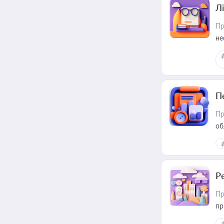
Лі
Пр
не
П
Пр
об
Р
Пр
пр