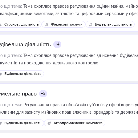
о що тема:
Тема охоплює правове регулювання оцінки майна, майнови
кваліфікаційними вимогами, звітністю та цифровими сервісами у сфер
дійних змін у цій сфері корисне для власника бізнесу, керівника, юр
Страхова діяльність
Фінансові послуги
Будівельна діяльність
иватизації, оренди державного майна, корпоративних угод і перевірки
удівельна діяльність
+4
о що тема:
Тема охоплює правове регулювання здійснення будівельн
кументів та проходження державного контролю
Будівельна діяльність
емельне право
+5
о що тема:
Регулювання прав та обов’язків суб’єктів у сфері корист
жливим для захисту майнових прав власників, орендарів та держави
сурсами
Будівельна діяльність
Агропромисловий комплекс