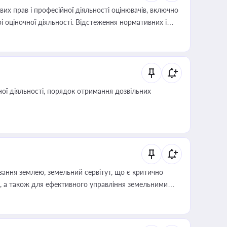
х прав і професійної діяльності оцінювачів, включно
і оціночної діяльності. Відстеження нормативних і
иста або бухгалтера під час оподаткування,
 статусу суб'єктів оціночної діяльності
ої діяльності, порядок отримання дозвільних
ування землею, земельний сервітут, що є критично
, а також для ефективного управління земельними