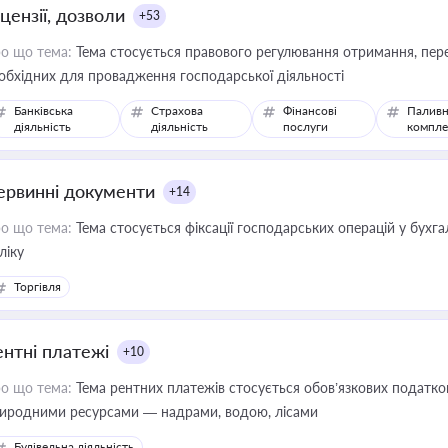
цензії, дозволи
+53
о що тема:
Тема стосується правового регулювання отримання, пере
обхідних для провадження господарської діяльності
Банківська
Страхова
Фінансові
Паливн
діяльність
діяльність
послуги
компле
ервинні документи
+14
о що тема:
Тема стосується фіксації господарських операцій у бухг
ліку
Торгівля
ентні платежі
+10
о що тема:
Тема рентних платежів стосується обов’язкових податков
иродними ресурсами — надрами, водою, лісами
Будівельна діяльність