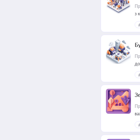
Пр
з 
ме
пр
Б
Пр
до
З
Пр
ва
ре