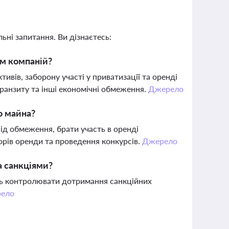
ьні запитання. Ви дізнаєтесь:
им компаній?
ивів, заборону участі у приватизації та оренді
ранзиту та інші економічні обмеження.
Джерело
о майна?
ід обмеження, брати участь в оренді
рів оренди та проведення конкурсів.
Джерело
 санкціями?
ть контролювати дотримання санкційних
ело